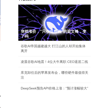
突然涨价，"只收电费钱"的梁文锋，变
了吗
谷歌AI帝国越建越大 打江山的人却开始集体
离开
凌晨谷歌AI地震！4位大牛离职 CEO退居二线
库克卸任后的苹果发布会，哪些硬件最值得关
注
DeepSeek预告API价格上涨：“预计涨幅较大”
。