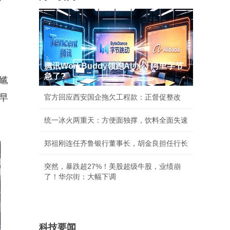
腾讯WorkBuddy领跑AI办公 阿里字节
急了?
尴
早
官方回应西安国企拖欠工程款：正督促整改
统一冰火两重天：方便面独撑，饮料全面失速
郑祖刚连任齐鲁银行董事长，胡金良担任行长
突然，暴跌超27%！美股超级牛股，业绩崩
了！华尔街：大幅下调
科技要闻