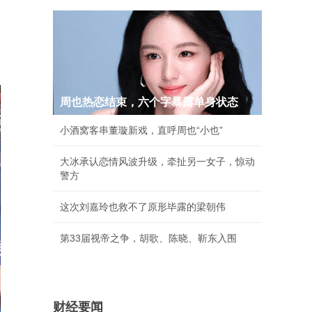
周也热恋结束，六个字暴露单身状态
小酒窝客串董璇新戏，直呼周也“小也”
大冰承认恋情风波升级，牵扯另一女子，惊动
警方
这次刘嘉玲也救不了原形毕露的梁朝伟
第33届视帝之争，胡歌、陈晓、靳东入围
财经要闻