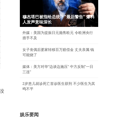
穆杰塔巴被指给总统下"最后警告" 爆料
人发声意味深长
外媒：美国为提振日元抛售欧元 令欧洲央行
措手不及
女子丧偶后婆家转移百万赔偿金 丈夫亲属:钱
可能烧了
媒体：美方对华"边谈边施压" 中方反制"一日
三连"
2岁患儿就诊死亡首诊医生获刑 不少医生为其
鸣不平
没
娱乐要闻