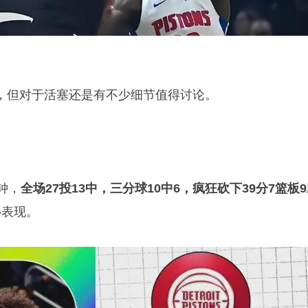
，但对于活塞还是有不少细节值得讨论。
钟，
全场27投13中，三分球10中6，疯狂砍下39分7篮板
心表现。