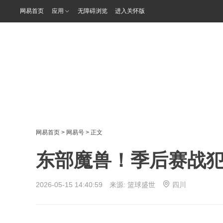
网易首页
应用
无障碍浏览
进入关怀版
网易首页
>
网易号
> 正文
东部魔兽！季后赛战
2026-05-15 14:40:59 来源:
篮球盛世
四川