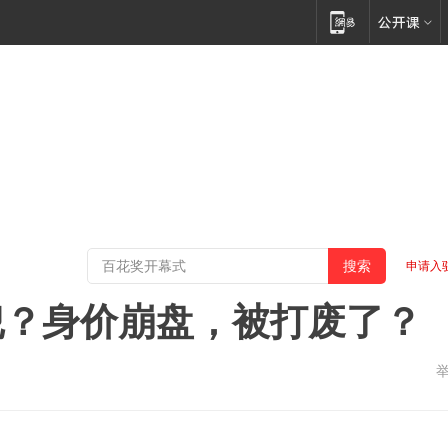
申请入
犯？身价崩盘，被打废了？