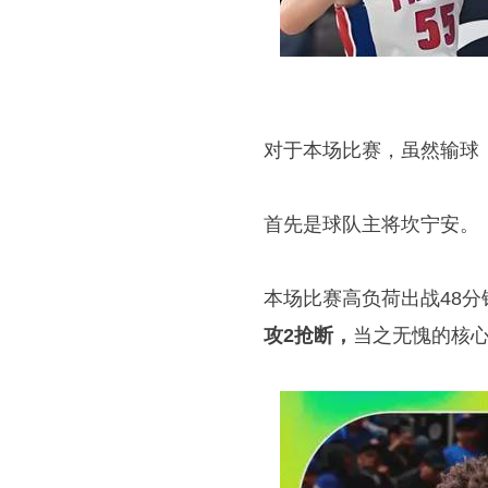
对于本场比赛，虽然输球
首先是球队主将
坎宁安
。
本场比赛高负荷出战48分
攻2抢断，
当之无愧的核