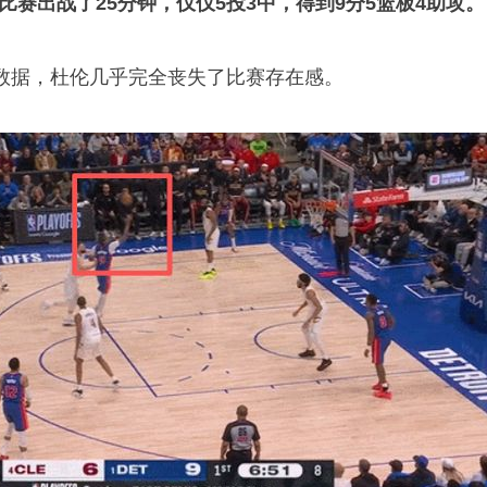
比赛出战了25分钟，仅仅5投3中，得到9分5篮板4助攻。
数据，杜伦几乎完全丧失了比赛存在感。