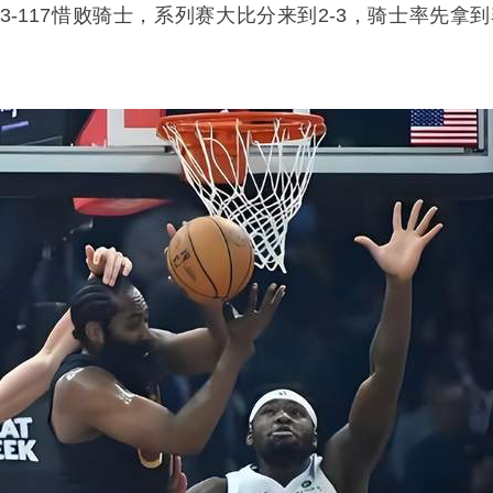
3-117惜败骑士，系列赛大比分来到2-3，骑士率先拿到