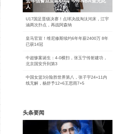
去年信誓旦旦3000万 今年NBA查无此
人
U17国足晋级决赛！点球决战淘汰河床，江宇
涵两次扑点，再战阿森纳
皇马官宣！维尼修斯续约6年年薪2400万 8年
已获14冠
中超惨案诞生：4-0横扫，张玉宁传射建功，
北京国安升到第3
中国女篮3分险胜世界第八，张子宇24+11内
线无解，杨舒予12+6王思雨7+5
头条要闻