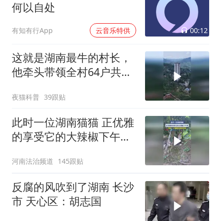
何以自处
00:12
有知有行App
云音乐特供
这就是湖南最牛的村长，
他牵头带领全村64户共同
出资盖房子
夜猫科普
39跟贴
此时一位湖南猫猫 正优雅
的享受它的大辣椒下午
茶，网友：小猫都比我能
河南法治频道
145跟贴
吃辣
反腐的风吹到了湖南 长沙
市 天心区：胡志国