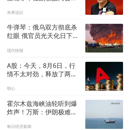
宅，38岁无人敢娶
米果说识
牛弹琴：俄乌双方彻底杀
红眼 俄官员光天化日下被
暗杀
现代快报
A股：今天，8月6日，行
情不太对劲，释放了两个
重要信号！
明心
霍尔木兹海峡油轮听到爆
炸声！万斯：伊朗极难打
交道！特朗普与美防长因
每日经济新闻
导弹严重短缺发生争执？