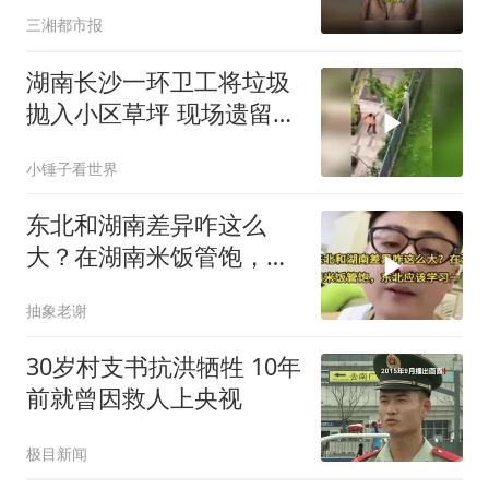
要争第一
三湘都市报
湖南长沙一环卫工将垃圾
抛入小区草坪 现场遗留7
袋垃圾扬长而去
小锤子看世界
东北和湖南差异咋这么
大？在湖南米饭管饱，东
北应该学习一下
抽象老谢
30岁村支书抗洪牺牲 10年
前就曾因救人上央视
极目新闻