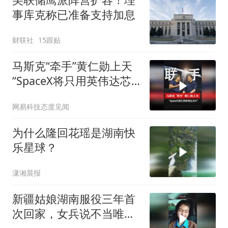
事库克称已准备支持加息
财联社
15跟贴
马斯克“牵手”黄仁勋上天
“SpaceX将只用英伟达芯
片”
网易科技态度见闻
为什么隆回花瑶是湖南快
乐星球？
潇湘晨报
新疆姑娘湖南服役三年首
次回家，女兵说不当唯一