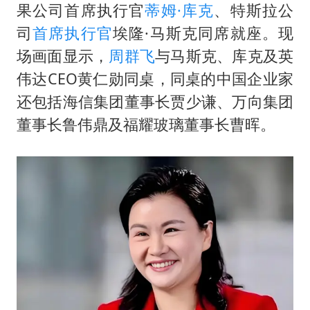
如何把百年大党建设得更加坚强有力
果公司首席执行官
蒂姆·库克
、特斯拉公
香港殿堂级填词人黎彼得因病离世 终年76岁
司
首席执行官
埃隆·马斯克同席就座。现
弹药库存告急 美军补货难
场画面显示，
周群飞
与马斯克、库克及英
伟达CEO黄仁勋同桌，同桌的中国企业家
南太行山失联女孩最后信号不在山林
还包括海信集团董事长贾少谦、万向集团
李亚鹏向地铁吐血女孩捐99999元
董事长鲁伟鼎及福耀玻璃董事长曹晖。
总书记关心百姓身边这些民生大事