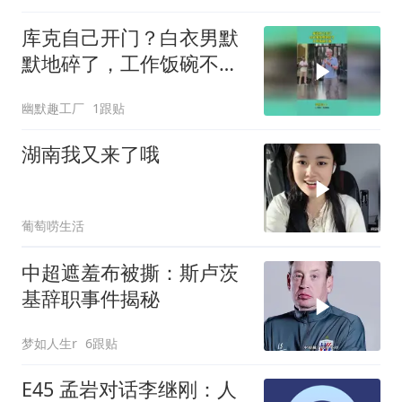
库克自己开门？白衣男默
默地碎了，工作饭碗不
保！
幽默趣工厂
1跟贴
湖南我又来了哦
葡萄唠生活
中超遮羞布被撕：斯卢茨
基辞职事件揭秘
梦如人生r
6跟贴
E45 孟岩对话李继刚：人