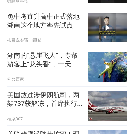
财经网科技
免中考直升高中正式落地
湖南这个地方率先试点
彬哥说实话
1跟贴
湖南的“悬崖飞人”，专帮
游客上“龙头香”，一天收
入2万元
科普百家
美国放过涉伊朗航司，两
架737获解冻，首席执行
官仍被制裁
桂系007
美联储鹰派阵营扩容！理