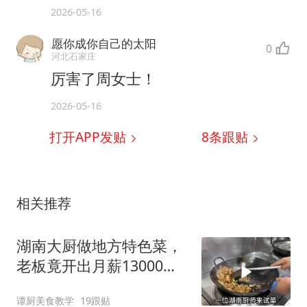
2026-05-16
愿你成你自己的太阳
0
河北石家庄
厉害了周女士！
2026-05-16
打开APP发贴
8
条跟贴
相关推荐
湖南大厨做地方特色菜，
老板竟开出月薪13000块
工资，开眼了
谭厨美食教学
19跟贴