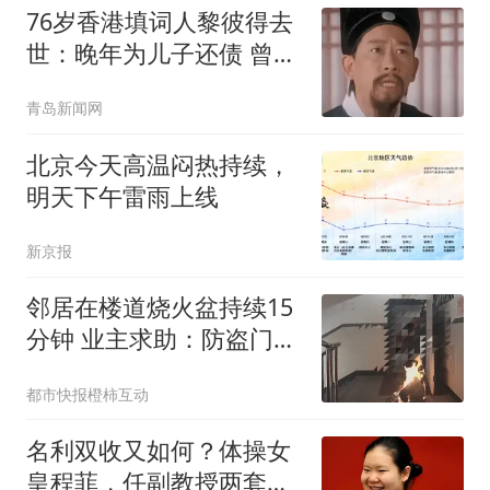
76岁香港填词人黎彼得去
世：晚年为儿子还债 曾想
征婚
青岛新闻网
北京今天高温闷热持续，
明天下午雷雨上线
新京报
邻居在楼道烧火盆持续15
分钟 业主求助：防盗门都
烫手
都市快报橙柿互动
名利双收又如何？体操女
皇程菲，任副教授两套豪