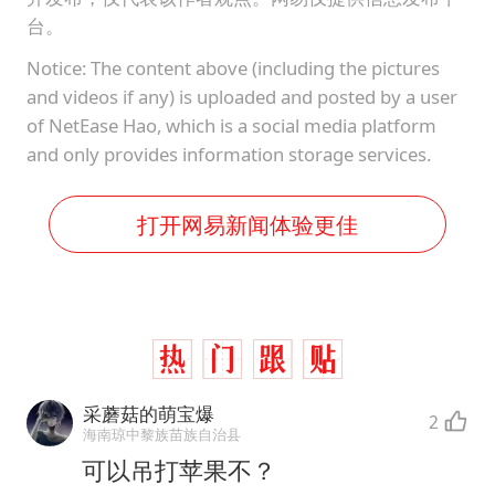
台。
Notice: The content above (including the pictures
and videos if any) is uploaded and posted by a user
of NetEase Hao, which is a social media platform
and only provides information storage services.
打开网易新闻体验更佳
采蘑菇的萌宝爆
2
海南琼中黎族苗族自治县
可以吊打苹果不？