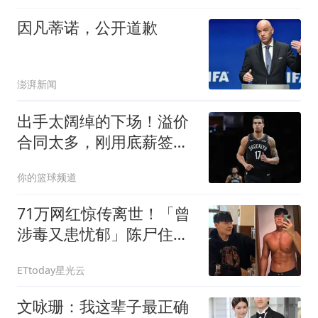
白宫辟谣
因凡蒂诺，公开道歉
澎湃新闻
出手太阔绰的下场！溢价
合同太多，刚用底薪签球
员，却花了1980万
你的篮球频道
71万网红惊传离世！「曾
涉毒又患忧郁」陈尸住家
享年36岁
ETtoday星光云
文咏珊：我这辈子最正确