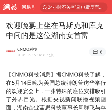
网易号
24小时不关空调 电费反而更低？
店主遭女子“鬼手”换钞
欢迎晚宴上坐在马斯克和库克
美国退回1000亿美元关税
中间的是这位湖南女首富
38岁山东财大教授刘海明逝世
维持强台风级！白海豚直奔华东沿海
CNMO科技
8
河南试行周五下午弹性离岗
2026-05-15 14:31
·北京
顾客结账把钱扔地上 服务员霸气扔回
【CNMO科技消息】据CNMO科技了解，
日本籍女网红在韩直播时自杀身亡
在5月14日晚为美国总统特朗普访华举行
“天津之眼”摩天轮附近2人落水
的欢迎宴会上，一张特殊的座位安排吸引
银行午休1.5小时 留个窗口行不行
了外界目光。根据央视新闻联播视频画
41岁女子为鼓励女儿考上985研究生
面，湖南企业蓝思科技董事长
周群飞
与苹