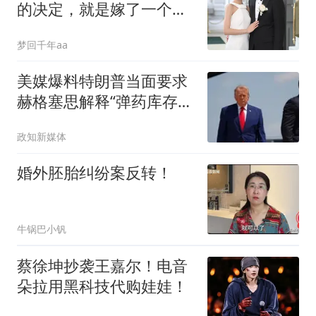
的决定，就是嫁了一个不
催我生孩子的男人
梦回千年aa
美媒爆料特朗普当面要求
赫格塞思解释“弹药库存极
度短缺”，白宫回应：
政知新媒体
是“假新闻”
婚外胚胎纠纷案反转！
牛锅巴小钒
蔡徐坤抄袭王嘉尔！电音
朵拉用黑科技代购娃娃！