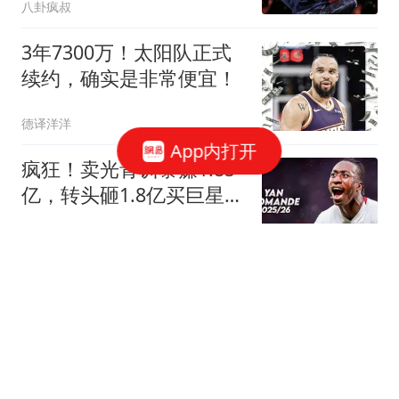
八卦疯叔
3年7300万！太阳队正式
续约，确实是非常便宜！
德译洋洋
App内打开
疯狂！卖光青训暴赚1.85
亿，转头砸1.8亿买巨星，
皇马彻底玩大了
米果说识
1年330万！6年换4队，首
轮18号秀正式重返NBA，
27岁的他还能翻盘吗？
球童无忌