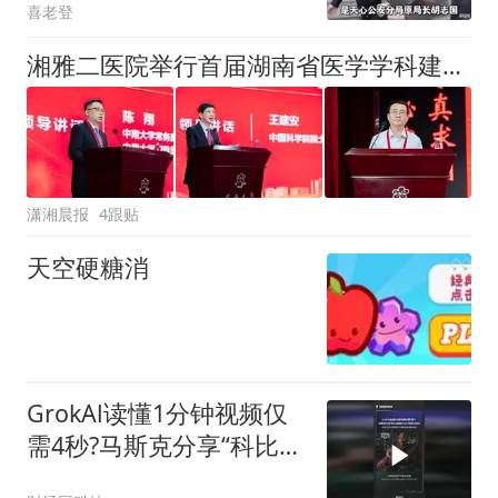
喜老登
湘雅二医院举行首届湖南省医学学科建设项目登峰学科（心血管病学）发展战略研讨会
潇湘晨报
4跟贴
天空硬糖消
GrokAl读懂1分钟视频仅
需4秒?马斯克分享“科比推
荐Grok"视频引热议