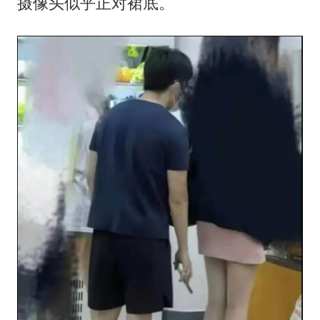
女子利用漏洞0元薅走3000多件家电
摄像头似乎正对裙底。
贵州轮胎子公司获美国退税8136万
东方甄选被判赔偿江小白30万元
奋进开新局 实干挑大梁