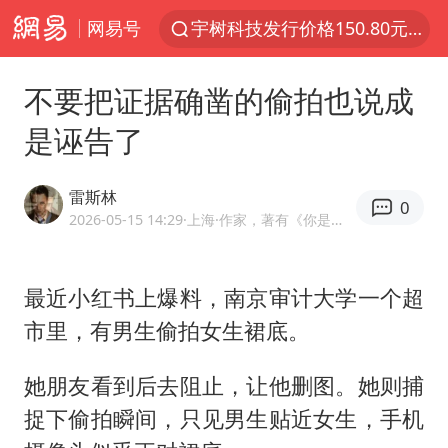
网易号
宇树科技发行价格150.80元/股
看守所辅警收受10万获刑1年
不要把证据确凿的偷拍也说成
宇树科技王兴兴身家有望超200亿元
是诬告了
五粮液渠道价一箱上涨近百元
CIA被曝已秘密设立古巴工作组
雷斯林
0
U17国足1分钟轰2球
2026-05-15 14:29
·上海
·作家，著有《你是那些年里最烈的酒》
泰国一女公务员妆容引争议 本人回应
最近小红书上爆料，南京审计大学一个超
法国将禁止“未经同意的电话营销”
市里，有男生偷拍女生裙底。
80后女柜员逆袭成4200亿银行副行长
27岁女子成组织卖淫集团主犯被通缉
她朋友看到后去阻止，让他删图。她则捕
吉林一“温度计大楼”读数爆表
捉下偷拍瞬间，只见男生贴近女生，手机