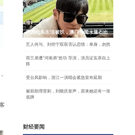
周杰伦私生活被扒，澳门传闻水落石出
艺人何与、刘些宁双双否认恋情：单身，勿扰
荷兰弟遭“河南弟”抢功 导演，演员证实亲自上
阵
，
受台风影响，浙江一演唱会紧急宣布延期
被前助理背刺，刘晓庆发声，原来她还有一张
底牌
客
财经要闻