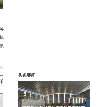
关
机
债
头条要闻