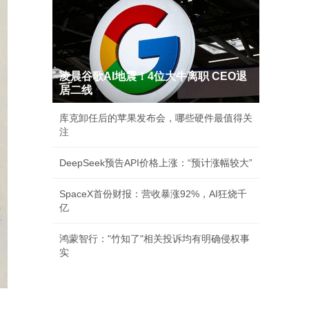
凌晨谷歌AI地震！4位大牛离职 CEO退
居二线
库克卸任后的苹果发布会，哪些硬件最值得关
注
DeepSeek预告API价格上涨：“预计涨幅较大”
SpaceX首份财报：营收暴涨92%，AI狂烧千
亿
鸿蒙智行："竹知了"相关投诉均有明确侵权事
实