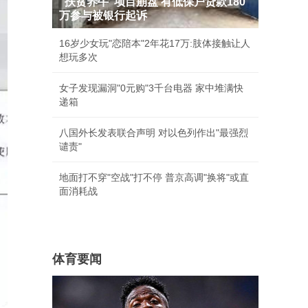
"扶贫养牛"项目崩盘 有低保户贷款180
万参与被银行起诉
16岁少女玩"恋陪本"2年花17万:肢体接触让人
想玩多次
女子发现漏洞"0元购"3千台电器 家中堆满快
递箱
八国外长发表联合声明 对以色列作出"最强烈
谴责"
地面打不穿"空战"打不停 普京高调"换将"或直
面消耗战
体育要闻