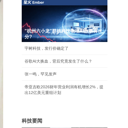
"杭州六小龙"群核科技物理AI故事有水
分?
宇树科技，发行价确定了
谷歌AI大换血，背后究竟发生了什么？
张一鸣，罕见发声
帝亚吉欧2026财年营业利润有机增长2%，提
出12亿美元重组计划
科技要闻