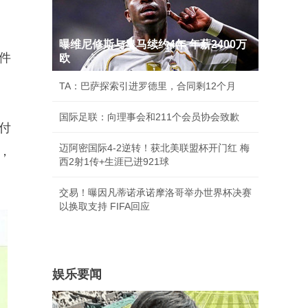
曝维尼修斯与皇马续约4年 年薪2400万
件
欧
TA：巴萨探索引进罗德里，合同剩12个月
国际足联：向理事会和211个会员协会致歉
付
迈阿密国际4-2逆转！获北美联盟杯开门红 梅
，
西2射1传+生涯已进921球
交易！曝因凡蒂诺承诺摩洛哥举办世界杯决赛
以换取支持 FIFA回应
娱乐要闻