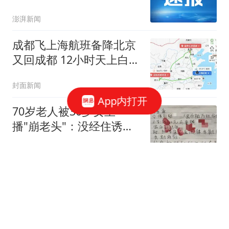
份有大到暴雨
澎湃新闻
成都飞上海航班备降北京
又回成都 12小时天上白飞
一圈
封面新闻
App内打开
70岁老人被30岁女主
播"崩老头"：没经住诱惑
借了她8万
扬子晚报
中方接到消息，又一场战
争逼近？东北亚或暴雷，
朝鲜军方已经介入
叹为观止易