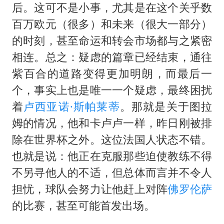
周星驰妈妈现身香港首映礼
后。这可不是小事，尤其是在这个关乎数
湖北启动重大气象灾害三级应急响应
百万欧元（很多）和未来（很大一部分）
大疆错失宇树
的时刻，甚至命运和转会市场都与之紧密
相连。总之：疑虑的篇章已经结束，通往
三预警齐发 11个省份有大到暴雨
紫百合的道路变得更加明朗，而最后一
从科技创新看开局起步的时与势
个，事实上也是唯一一个疑虑，最终困扰
着
卢西亚诺·斯帕莱蒂
。那就是关于图拉
姆的情况，他和卡卢卢一样，昨日刚被排
除在世界杯之外。这位法国人状态不错。
也就是说：他正在克服那些迫使教练不得
不另寻他人的不适，但总体而言并不令人
担忧，球队会努力让他赶上对阵
佛罗伦萨
的比赛，甚至可能首发出场。