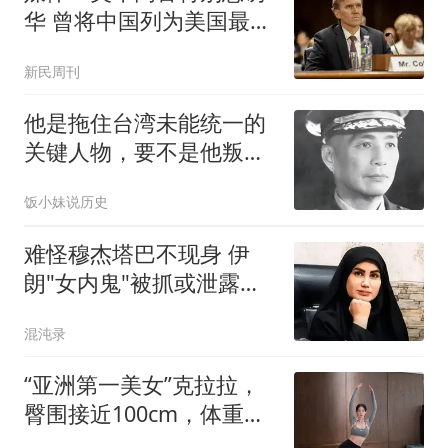
华 曾将中国列为美国最大
威胁
新民周刊
他是拖住台湾未能统一的
关键人物，要不是他叛
变，台湾或许已解放
饭小妹说历史
难怪穆杰塔巴不现身 伊
朗"女内鬼"被抓或泄露大
量机密
混沌录
“亚洲第一美女”克拉拉，
臀围接近100cm，体重
110斤，美到犯规了