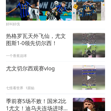
好叫好伐
热格罗瓦天外飞仙，尤文
图斯1-0领先切尔西！
一个香蕉说球
尤文切尔西观赛vlog
七怪看世界
1跟贴
季前赛5场不败！国米2比
1尤文！迪乌夫连场进球