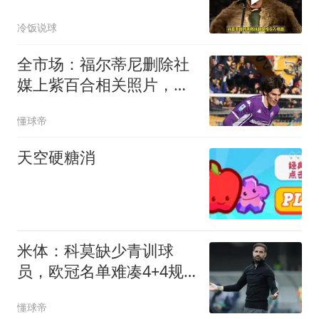
说登贝莱我都信！
冷饭说球
全市场：福尔蒂尼删除社
媒上紫百合相关照片，都
灵萨索洛有意
懂球帝
天空硬糖消
米体：科莫缺少青训球
员，欧冠名单难凑4+4规
则
懂球帝