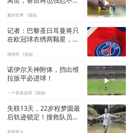
离世，赛后再也强忍不住
泪水！”
夏的世界
1跟贴
记者：巴黎圣日耳曼将只
在欧冠球衣绣两颗星，不
会在法甲使用
懂球帝
1跟贴
诺伊尔天神附体，挡出维
拉扳平必进球！
一个香蕉说球
5跟贴
失联13天，22岁程梦圆最
后轨迹锁定！搜救队员每
日暴走2万步后给出判
老猫观点