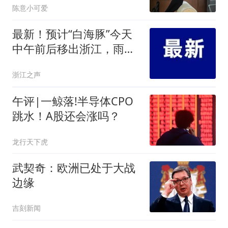
陈意小可爱
最新！预计“白海豚”今天
中午前后移出浙江，雨量
超越“利奇马”“巴威”；杭州
浙江之声
机场全面恢复航班运行
午评|一鲸落!半导体CPO
跳水！A股还会涨吗？
龙行天下虎
武契奇：欧洲已处于大战
边缘
吉刻新闻