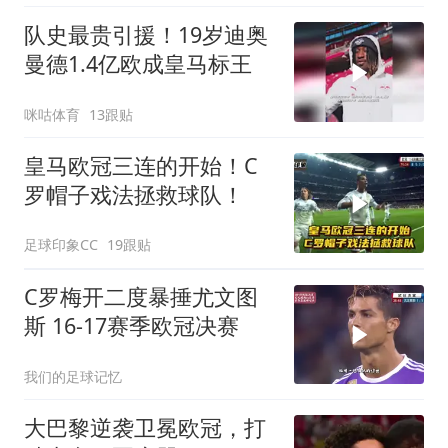
队史最贵引援！19岁迪奥
曼德1.4亿欧成皇马标王
咪咕体育
13跟贴
皇马欧冠三连的开始！C
罗帽子戏法拯救球队！
足球印象CC
19跟贴
C罗梅开二度暴捶尤文图
斯 16-17赛季欧冠决赛
我们的足球记忆
大巴黎逆袭卫冕欧冠，打