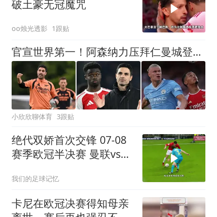
破土豪无冠魔咒
oo烛光透影
1跟贴
官宣世界第一！阿森纳力压拜仁曼城登顶，阿尔特塔缔造最强枪手
小欣欣聊体育
3跟贴
绝代双娇首次交锋 07-08
赛季欧冠半决赛 曼联vs巴
萨
我们的足球记忆
卡尼在欧冠决赛得知母亲