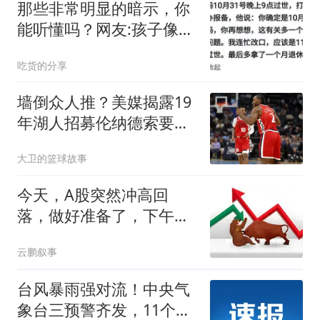
那些非常明显的暗示，你
能听懂吗？网友:孩子像爸
爸
吃货的分享
墙倒众人推？美媒揭露19
年湖人招募伦纳德索要违
规待遇，私人飞机+豪宅
大卫的篮球故事
+湖人队股权缺一不可
今天，A股突然冲高回
落，做好准备了，下午很
可能这样走了
云鹏叙事
台风暴雨强对流！中央气
象台三预警齐发，11个省