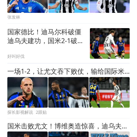
张发林
国家德比！迪马尔科破僵
迪乌夫建功，国米2-1破尤
文不败金身
好叫好伐
一场1-2，让尤文吞下败仗，输给国际米兰，迪马尔科破门
探长影视解说
2跟贴
国米击败尤文！博维奥造惊喜，迪乌夫和恩里克诠释两翼答案！