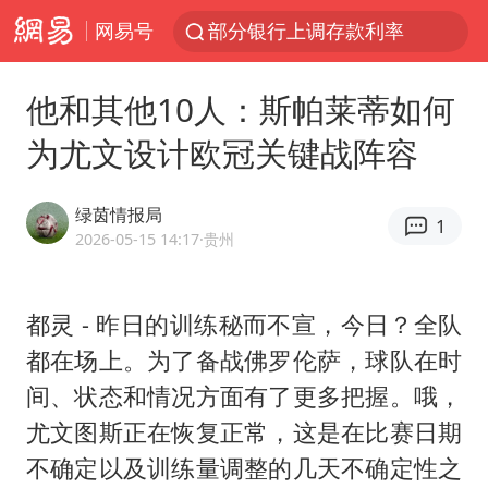
网易号
部分银行上调存款利率
小沈阳加盟《披荆斩棘》
他和其他10人：斯帕莱蒂如何
新疆生产建设兵团生态环境局原局长被查
为尤文设计欧冠关键战阵容
朱一龙的鼻子怎么了
律师谈贾冰私人饭局被偷拍
绿茵情报局
1
4.2平卫生间补漏注胶花1.55万
2026-05-15 14:17
·贵州
国乒连续两站无缘冠军
都灵 - 昨日的训练秘而不宣，今日？全队
上海鼓励居家办公
都在场上。为了备战佛罗伦萨，球队在时
5万小车卖不动 微型代步车集体遇冷
间、状态和情况方面有了更多把握。哦，
白海豚路径图
尤文图斯正在恢复正常，这是在比赛日期
上海地铁4条线路全线停运
不确定以及训练量调整的几天不确定性之