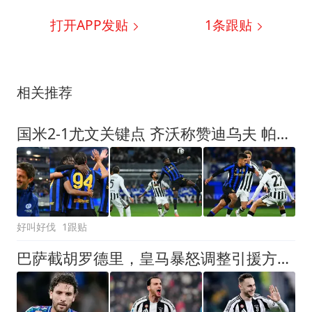
打开APP发贴
1
条跟贴
相关推荐
国米2-1尤文关键点 齐沃称赞迪乌夫 帕瓦尔展现顶级防守 博维奥亮眼
好叫好伐
1跟贴
巴萨截胡罗德里，皇马暴怒调整引援方案，重磅引援剑指尤文队长！