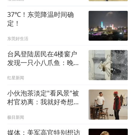
断：基本确定人还在山上
37℃！东莞降温时间确
定！
东莞好生活
台风登陆居民在4楼窗户
发现一只小八爪鱼：晚上
已吃掉
红星新闻
小伙泡茶淡定"看风景"被
村官劝离：我就好奇想看
台风
极目新闻
媒体：美军高官特别想访