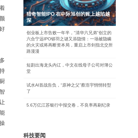
着
猎奇智能IPO 在中际旭创的账上越陷越
颜
深
好
创业板上市告败一年半，“清华六兄弟”创立的
六合宁远IPO铩羽之谜又添隐情：一场被隐瞒
的火灾或将再断资本局，重启上市剑指北交所
路漫漫
多
短剧出海龙头内讧，中文在线母子公司对簿公
持
堂
等厨
试水AI首战告负，“原神之父”蔡浩宇悄悄转型
智
了
让
5.6万亿江苏银行中报交卷，不良率再刷纪录
能
操
科技要闻