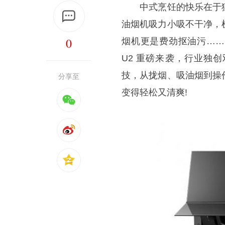
中式烹饪的快乐在于猛
油烟机吸力小吸不干净，
0
烟机更是费劲抠油污……
U2 重磅来袭，行业独创
技，从拢烟、吸油烟到操
分享至
变得轻松又清爽!