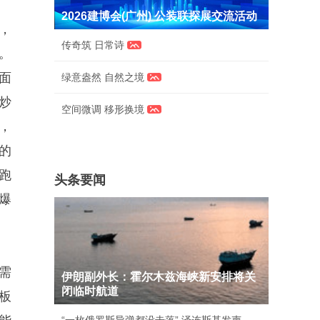
2026建博会(广州) 公装联探展交流活动
，
传奇筑 日常诗
。
面
绿意盎然 自然之境
炒
空间微调 移形换境
，
生的
跑
头条要闻
爆
需
伊朗副外长：霍尔木兹海峡新安排将关
闭临时航道
板