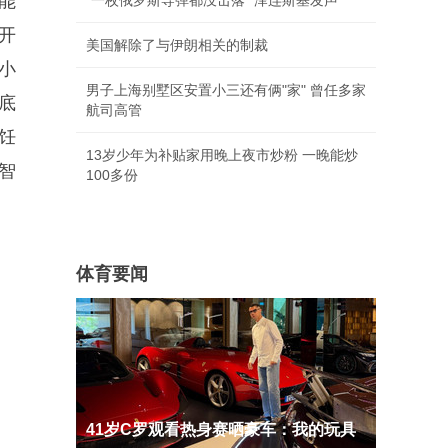
能
“一枚俄罗斯导弹都没击落” 泽连斯基发声
开
美国解除了与伊朗相关的制裁
小
男子上海别墅区安置小三还有俩"家" 曾任多家
底
航司高管
饪
13岁少年为补贴家用晚上夜市炒粉 一晚能炒
智
100多份
体育要闻
41岁C罗观看热身赛晒豪车：我的玩具