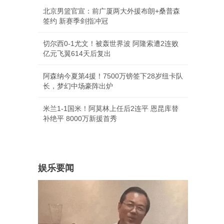
北京男篮官宣：前广厦两大外援布朗+桑普森
签约 新赛季剑指冲冠
切尔西0-1尤文！被轰世界波 阿隆索遭2连败
亿元飞翼614天后复出
阿森纳今夏第4援！7500万镑签下28岁纽卡队
长，梦幻中场豪阵出炉
米兰1-1国米！阿莫林上任后2连平 恩昆库替
补绝平 8000万新援首秀
娱乐要闻