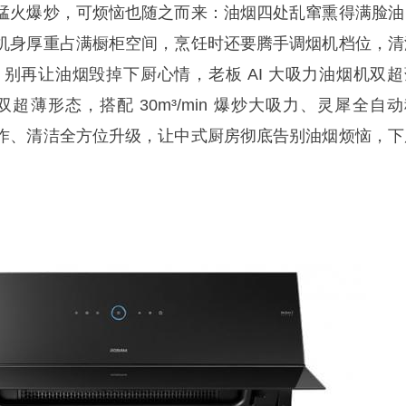
火爆炒，可烦恼也随之而来：油烟四处乱窜熏得满脸油
机身厚重占满橱柜空间，烹饪时还要腾手调烟机档位，清
 别再让油烟毁掉下厨心情，老板 AI 大吸力油烟机双超
双超薄形态，搭配 30m³/min 爆炒大吸力、灵犀全自
作、清洁全方位升级，让中式厨房彻底告别油烟烦恼，下