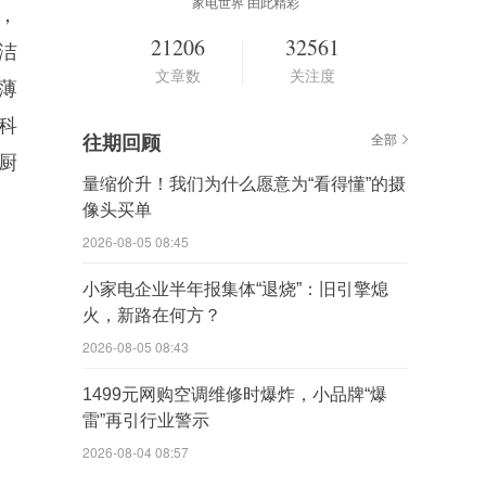
家电世界 由此精彩
，
21206
32561
洁
文章数
关注度
薄
动科
往期回顾
全部
厨
量缩价升！我们为什么愿意为“看得懂”的摄
像头买单
2026-08-05 08:45
小家电企业半年报集体“退烧”：旧引擎熄
火，新路在何方？
2026-08-05 08:43
1499元网购空调维修时爆炸，小品牌“爆
雷”再引行业警示
2026-08-04 08:57