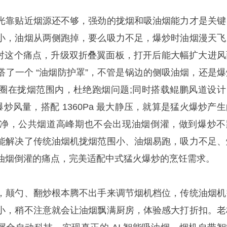
靠贴近烟源还不够，强劲的拢烟和吸油烟能力才是关键
小，油烟从两侧跑掉，要么吸力不足，爆炒时油烟漫天飞
机针对这个痛点，升级双折叠翼面板，打开后能大幅扩大进风
搭了一个 “油烟防护罩”，不管是锅边的侧吸油烟，还是爆
圈在拢烟范围内，杜绝跑烟问题;同时搭载鲲鹏风道设计
超大爆炒风量，搭配 1360Pa 最大静压，就算是猛火爆炒产
净，公共烟道高峰期也不会出现油烟倒灌，做到爆炒不
能解决了传统油烟机拢烟范围小、油烟易跑，吸力不足、
油烟倒灌的痛点，完美适配中式猛火爆炒的烹饪需求。
颠勺、翻炒根本腾不出手来调节烟机档位，传统油烟机
小，稍不注意就会让油烟飘满厨房，体验感大打折扣。老