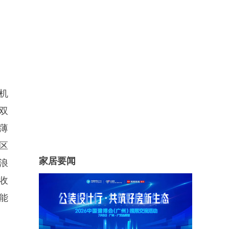
机
级双
薄
区
家居要闻
浪
收
能