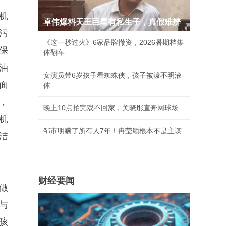
机
卓伟爆料天王巨星有私生子，真假难辨
污
《这一秒过火》6家品牌撤资，2026暑期档集
保
体翻车
油
女演员带6岁孩子看蜘蛛侠，孩子被泼不明液
面
体
，
晚上10点拍完戏不回家，关晓彤直奔网球场
机
邹市明瞒了所有人7年！冉莹颖根本不是主谋
洁
财经要闻
做
与
孩