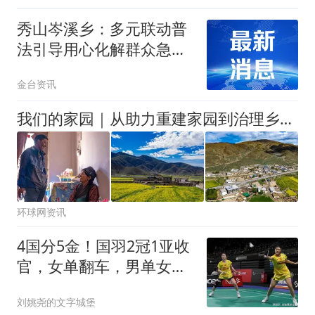
秀山岑溪乡：多元联动普
法引导用心化解群众急难
愁盼
金台资讯
我们的家园｜从助力重建家园到治理乡村 萨迦县扎西岗乡的乡贤力量
环球网资讯
4国分5金！国羽2冠1亚收
官，女单翻车，男单女双
破荒，1队2连败！
刘姚尧的文字城堡