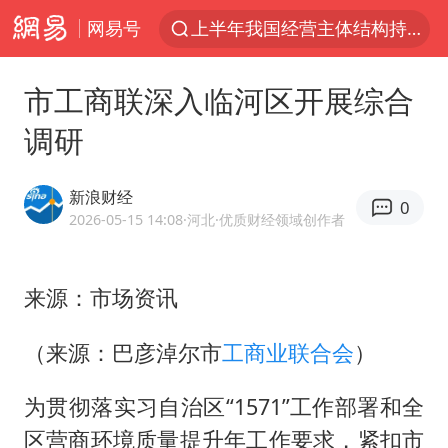
网易号
上半年我国经营主体结构持续优化
上海：5号线16号线浦江线全线停运
市工商联深入临河区开展综合
《披荆斩棘2026》阵容官宣
调研
白海豚北上或致京津冀暴雨
国足U17与阿森纳决赛取消 并列冠军
新浪财经
0
上海有出现龙卷潜势
2026-05-15 14:08
·河北
·优质财经领域创作者
王艺迪无缘横滨赛决赛
来源：市场资讯
上门女婿出轨女邻居多年被判重婚罪
女子发现前夫婚内与第三者育子
（来源：巴彦淖尔市
工商业联合会
）
王艺迪2-4不敌张本美和止步4强
为贯彻落实习自治区“1571”工作部署和全
以军士兵把枪口对准中国记者
区营商环境质量提升年工作要求，紧扣市