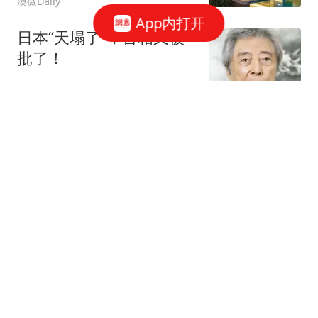
澳微Daily
率
App内打开
日本“天塌了”，首相又被
批了！
故事终将光明磊落
北京男篮欲锋线补强，报
价当红国字号3D锋线，浙
江辽宁两队争抢！
中国篮坛快讯
民进党要蓝白政治人物道
歉，柯文哲批王八蛋：别
把老百姓当白痴
金牛传声
继续流浪！比利时魔兽即