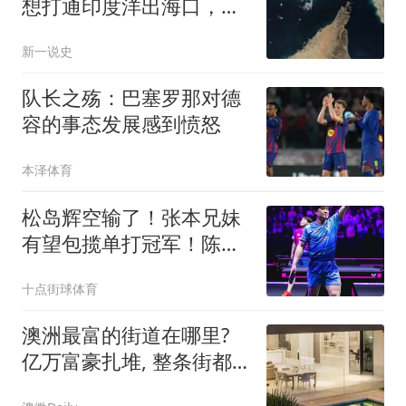
想打通印度洋出海口，重
走苏联当年的老路
新一说史
队长之殇：巴塞罗那对德
容的事态发展感到愤怒
本泽体育
松岛辉空输了！张本兄妹
有望包揽单打冠军！陈幸
同为国乒守住荣耀
十点街球体育
澳洲最富的街道在哪里?
亿万富豪扎堆, 整条街都
是千万豪宅! 附本周清盘