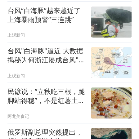
台风“白海豚”越来越近了
上海暴雨预警“三连跳”
上观新闻
台风"白海豚"逼近 大数据
揭秘为何浙江屡成台风"靶
心"
上观新闻
民谚说：“立秋吃三根，腿
脚站得稳”，不是红薯土
豆，是这3样
阿龙美食记
俄罗斯副总理突然提出，