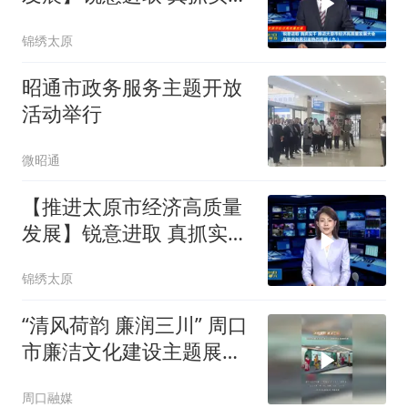
推进太原市经济高质量发
锦绣太原
展大会在我市各界引发热
烈反响（九）
昭通市政务服务主题开放
活动举行
微昭通
【推进太原市经济高质量
发展】锐意进取 真抓实干
推进太原市经济高质量发
锦绣太原
展大会在我市各界引发热
烈反响（十）
“清风荷韵 廉润三川” 周口
市廉洁文化建设主题展览
在淮阳开幕
周口融媒