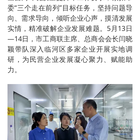
2025年小学教师减少13.19万
委“三个走在前列”目标任务，坚持问题导
韩军前线部队连曝丑闻
向、需求导向，倾听企业心声，摸清发展
上海大部迎大暴雨
实情，精准破解企业发展难题。5月13日
《龙餐馆》 冲奖
—14日，市工商联主席、总商会会长闫晓
武契奇会见泽连斯基有何意图
颖带队深入临河区多家企业开展实地调
研，为民营企业发展凝心聚力、赋能助
笔试第一被劝弃考涉事副校长被撤职
力。
奋力开创中国式现代化建设新局面