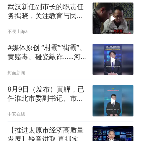
武汉新任副市长的职责任
务揭晓，关注教育与民政
发展
不畏山海a
#媒体原创 “村霸”“街霸”、
黄赌毒、碰瓷敲诈……河
南公开征集黑恶犯罪线
封面新闻
索，河南省公安厅举报电
话：0371-65883344
8月9日（发布）黄韡，已
任淮北市委副书记、市长
候选人。（编辑：小yu）
中安在线
投稿邮箱：3882124142
【推进太原市经济高质量
发展】锐意进取 真抓实干