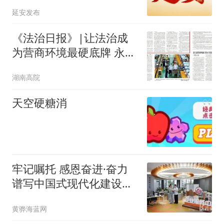
延安发布
《法治日报》|让法治成
为营商环境最硬底牌 永州
法院“企业服务年”护航高
湖南高院
质量发展
天空硬糖消
牢记嘱托 感恩奋进·奋力
谱写中国式现代化建设河
北篇章丨抓改革优服务，
黄骅海蓝网
打造一流营商环境