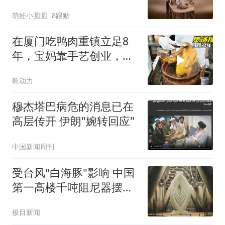
萌娃小圆圆
8跟贴
在厦门吃鸭肉重镇立足8
年，宝妈靠手艺创业，
178一份卤肉大拼盘
乾动力
穆杰塔巴病危的消息已在
高层传开 伊朗"婉转回应"
中国新闻周刊
受台风"白海豚"影响 中国
第一高楼千吨阻尼器摆动
明显
极目新闻