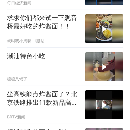
每日经济新闻
求求你们都来试一下观音
桥最好吃的炸酱面！！
就叫我小周呀
1跟贴
潮汕特色小吃
糖糖又饿了
坐高铁能点炸酱面了？北
京铁路推出11款新品高铁
餐，旅客：真香！
BRTV新闻