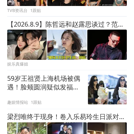
TVB资讯台
1跟贴
【2026.8.9】陈哲远和赵露思谈过？范丞丞跑了很多粉？Z薇和范BB谁更有钱？汪峰不给孩子买奢侈品？杨子珊的洁癖和强迫症？
娱乐真爆姐
59岁王祖贤上海机场被偶
遇！脸颊圆润疑似发福，
34度大热天穿皮衣配长裙
趣娱情报站
1跟贴
梁烈唯终于现身！卷入乐易玲生日派对Labubu失窃风波 无阻操肌心情晒麒麟臂 引发网民嘲讽