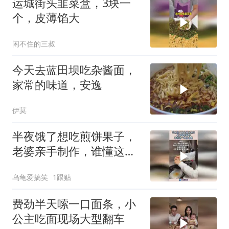
运城街头韭菜盒，3块一
个，皮薄馅大
闲不住的三叔
今天去蓝田坝吃杂酱面，
家常的味道，安逸
伊莫
半夜饿了想吃煎饼果子，
老婆亲手制作，谁懂这一
刻含金量！
乌龟爱搞笑
1跟贴
费劲半天嗦一口面条，小
公主吃面现场大型翻车