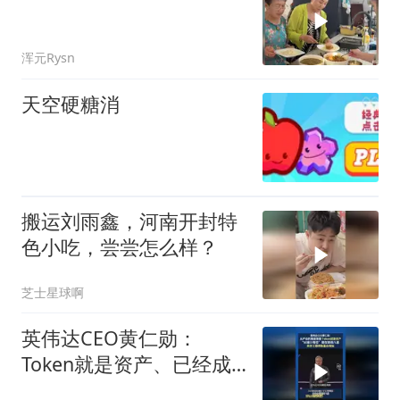
浑元Rysn
天空硬糖消
搬运刘雨鑫，河南开封特
色小吃，尝尝怎么样？
芝士星球啊
英伟达CEO黄仁勋：
Token就是资产、已经成
为获利的营收单位