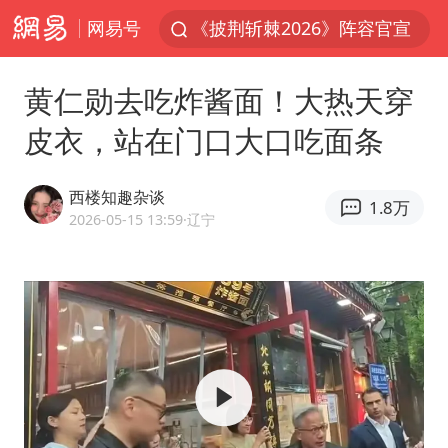
网易号
《披荆斩棘2026》阵容官宣
于东来回应胖东来近25年老店年底关闭
黄仁勋去吃炸酱面！大热天穿
哈马斯称坚持加沙停火协议路线图
皮衣，站在门口大口吃面条
白海豚对华东华北影响会大于巴威
独闯南太行的失联女生最后轨迹已确认
西楼知趣杂谈
1.8万
刘嘉玲晒与周星驰合照
2026-05-15 13:59
·辽宁
浙江近300条预警生效中 今夜大部暴雨
香港刷新1884年以来最高气温纪录
上门女婿出轨女邻居多年被判重婚罪
上海全力守护市民“菜篮子”
央视新主播李秋莹母校发文祝贺