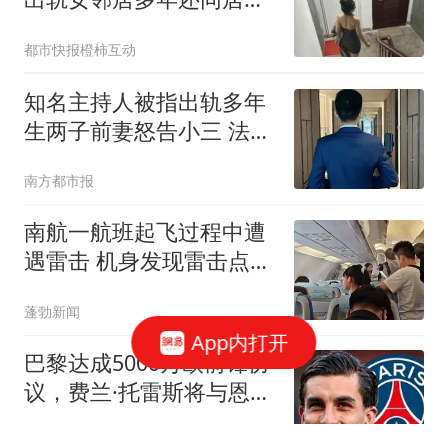
子
都市快报橙柿互动
知名主持人被指出轨多年
生两子前妻怒告小三 法院
判了
南方都市报
南航一航班起飞过程中遭
遇雷击 机身发现雷击点20
余处
蓬勃新闻
App内打开
巴黎达成5000万欧前锋协
议，费兰·托雷斯将与恩里
克重聚
星耀国际足坛