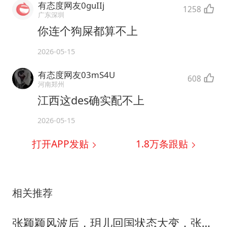
有态度网友0guIIj
1258
广东深圳
你连个狗屎都算不上
2026-05-15
有态度网友03mS4U
608
河南郑州
江西这des确实配不上
2026-05-15
打开APP发贴
1.8万
条跟贴
相关推荐
张颖颖风波后，玥儿回国状态大变，张兰曝接班人猛料，小S表态