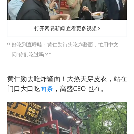
国足U17与阿森纳决赛取消 并列冠军
以军士兵把枪口对准中国记者
暑期研学游升温 在旅途中增长知识
打开网易新闻 查看更多视频
猫咪过火把节被抹成黑猫
好吃到直呼哇：黄仁勋街头吃炸酱面，忙用中文
BLG经理辟谣Bin离队
问“你们吃过吗？”
总书记点赞的非遗苗绣焕发新生机
黄仁勋去吃
炸酱面
！大热天穿皮衣，站在
门口大口吃
面条
，高盛CEO 也在。