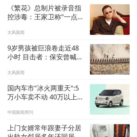
《繁花》总制片被录音指
控涉毒：王家卫称"一点够
了"
大风新闻
9岁男孩被巨浪卷走近48
小时 目击者：保安曾喊话
劝阻
大风新闻
国内车市"冰火两重天":5
万小车卖不动 40万以上的
抢购
中国新闻周刊
上门女婿常年跟妻子分居
出轨女邻居多年还同居生