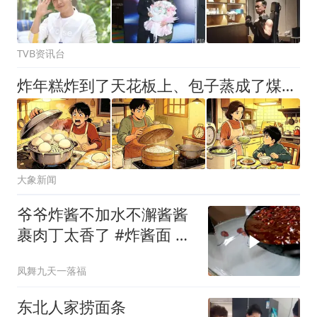
TVB资讯台
炸年糕炸到了天花板上、包子蒸成了煤球……谁还没个“厨房翻车”时刻
大象新闻
爷爷炸酱不加水不澥酱酱
裹肉丁太香了 #炸酱面 #
美食教程
凤舞九天一落福
东北人家捞面条