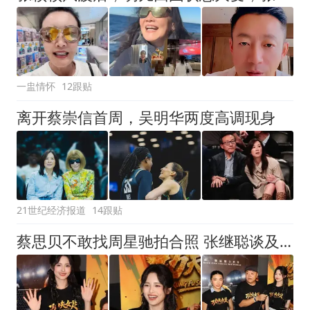
一盅情怀
12跟贴
离开蔡崇信首周，吴明华两度高调现身
21世纪经济报道
14跟贴
蔡思贝不敢找周星驰拍合照 张继聪谈及陈凯琳看戏风波：别人的事不评论