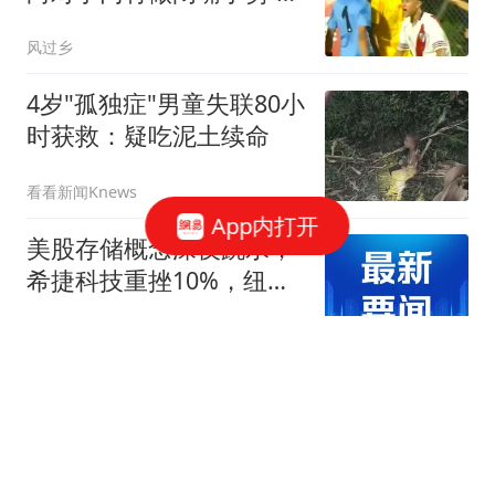
前失点后被其挑衅
风过乡
4岁"孤独症"男童失联80小
时获救：疑吃泥土续命
看看新闻Knews
App内打开
美股存储概念深夜跳水，
希捷科技重挫10%，纽约
黄金站上4400美元
21世纪经济报道
复旦大学王德峰教授说：
我的儿子，从小念最好的
幼儿园，最好的小学，最
窈窕妈妈
好的中学，最后却只上了