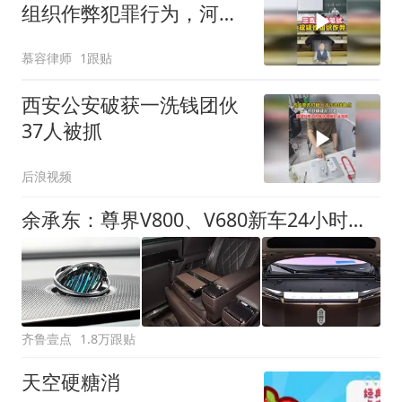
组织作弊犯罪行为，河南
公安实锤
慕容律师
1跟贴
西安公安破获一洗钱团伙
37人被抓
后浪视频
余承东：尊界V800、V680新车24小时大定突破3500台
齐鲁壹点
1.8万跟贴
天空硬糖消