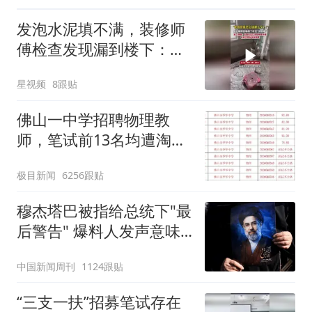
发泡水泥填不满，装修师
傅检查发现漏到楼下：出
风口未延伸到外墙
星视频
8跟贴
佛山一中学招聘物理教
师，笔试前13名均遭淘
汰？教育局：已叫停招
极目新闻
6256跟贴
聘，成立调查组全面核查
穆杰塔巴被指给总统下"最
后警告" 爆料人发声意味
深长
中国新闻周刊
1124跟贴
“三支一扶”招募笔试存在