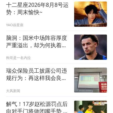
十二星座2026年8月8号运
势：周末愉快~
YAO叔星座
脑洞：国米中场阵容厚度
严重溢出，却为何执着于
利物浦琼斯？
狗哥是一名内拉
瑞众保险员工披露公司违
规行为：再这样我会良心
不安
大风新闻
解气！17岁赵松源罚点后
向对手门将做闭嘴手势 此