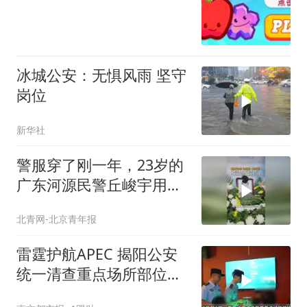
冰城公安：无惧风雨 坚守
岗位
新华社
警服穿了刚一年，23岁的
广东河源民警丘峻宇用生
命完成最后一次出警！英
北青网-北京青年报
雄民警丘峻宇，一路走
好。请停留3秒，为他献
雷霆护航APEC 揭阳公安
上一束花。（来源：公安
统一清查重点场所部位
部、广东公安、河源警
243处
事）