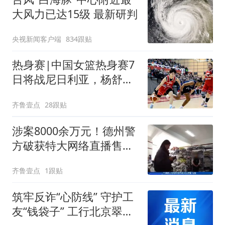
大风力已达15级 最新研判
央视新闻客户端
834跟贴
热身赛|中国女篮热身赛7
日将战尼日利亚，杨舒予
有望出战
齐鲁壹点
28跟贴
涉案8000余万元！德州警
方破获特大网络直播售假
案
齐鲁壹点
1跟贴
筑牢反诈“心防线” 守护工
友“钱袋子” 工行北京翠微