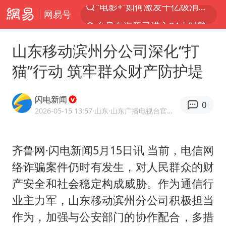
网易号
台风白海豚已进入24小时警戒线
全球首个长时储能一体化产业园量产
山东移动滨州分公司深化“打
陈垣宇0-3张禹珍 国乒男单全军覆没
猫”行动 筑牢群众财产防护堤
中巨芯：上半年归母净利润1405.77万元
四川宜宾市高县4.9级地震致1人死亡
闪电新闻
0
中国女篮70-67险胜尼日利亚女篮
2026-05-15 13:57
·山东
·山东广播电视台官方APP闪电新闻
名创优品回应女子吐槽内裤质量差
齐鲁网·闪电新闻5月15日讯 当前，电信网
上海：台风白海豚或将带来龙卷风
络诈骗案件仍时有发生，对人民群众的财
出口禁令驱动有色板块大涨
产安全和社会稳定构成威胁。作为通信行
秋天的第一杯奶茶到底有多火
业主力军，山东移动滨州分公司积极担当
百花奖开幕式
作为，加强与公安部门的协作配合，多措