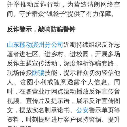
国防部：坚决反制任何闹海挑衅图谋
并举推动反诈行动，为营造清朗网络空
东航：国内客票提前14天免费退改
间、守护群众“钱袋子”提供了有力保障。
美股存储板块集体大跌
反诈警示，敲响防骗警钟
胡彦斌获《歌手2026》歌王
“今天得有40℃了吧 为啥还不预警”
山东移动
滨州分公司
近期持续组织反诈志
愿者进社区、进乡村、进校园，开展多场
夯实基础开新局
反诈主题宣传活动，深度解析诈骗套路，
现场传授
防骗
技能，提示群众切勿轻信他
人、贪图小利或随意透露个人信息。同
时，在各营业厅网点滚动播放反诈宣传音
视频、宣传片及提示语，展示反诈宣传图
文，摆放实名制承诺书、
公安
警示单页等
资料，时刻提醒进厅客户保持警惕、提升