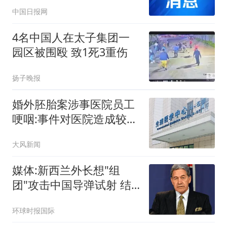
路支行开展反诈知识进工
中国日报网
地活动
4名中国人在太子集团一
园区被围殴 致1死3重伤
扬子晚报
婚外胚胎案涉事医院员工
哽咽:事件对医院造成较大
冲击
大风新闻
媒体:新西兰外长想"组
团"攻击中国导弹试射 结
果被打脸
环球时报国际