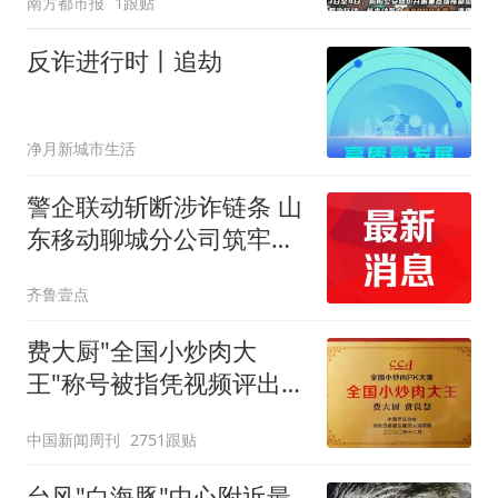
南方都市报
1跟贴
反诈进行时丨追劫
净月新城市生活
警企联动斩断涉诈链条 山
东移动聊城分公司筑牢通
信反诈防线
齐鲁壹点
费大厨"全国小炒肉大
王"称号被指凭视频评出
官方回应
中国新闻周刊
2751跟贴
台风"白海豚"中心附近最