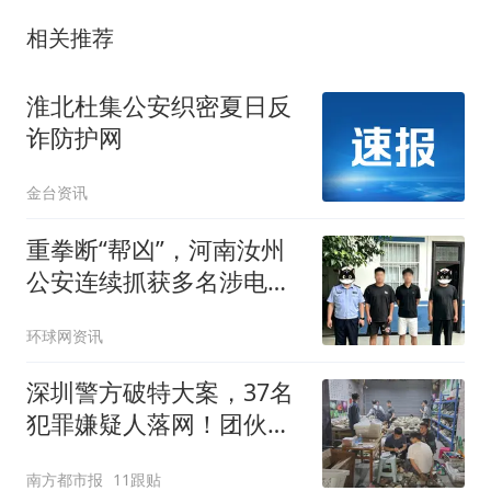
相关推荐
淮北杜集公安织密夏日反
诈防护网
金台资讯
重拳断“帮凶”，河南汝州
公安连续抓获多名涉电诈
违法人员！
环球网资讯
深圳警方破特大案，37名
犯罪嫌疑人落网！团伙以
同乡、亲属为纽带
南方都市报
11跟贴