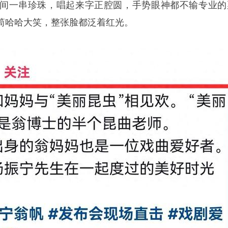
间一串珍珠，唱起来字正腔圆，手势眼神都不输专业的
筒哈哈大笑，整张脸都泛着红光。