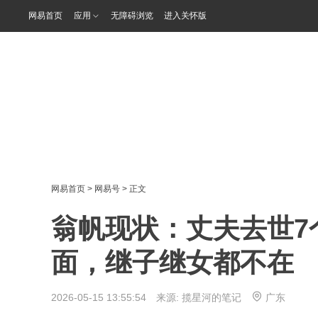
网易首页
应用
无障碍浏览
进入关怀版
网易首页
>
网易号
> 正文
翁帆现状：丈夫去世7
面，继子继女都不在
2026-05-15 13:55:54 来源:
揽星河的笔记
广东