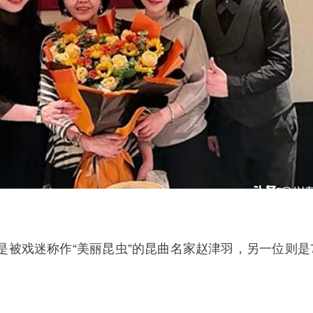
是被戏迷称作“美丽昆虫”的昆曲名家赵津羽，另一位则是7