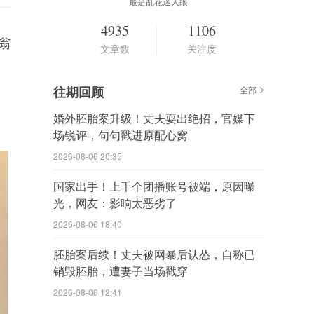
最是乱花迷人眼
4935
1106
翁
文章数
关注度
往期回顾
全部
婚外胚胎案升级！丈夫耍出绝招，官媒下
场锐评，句句戳进原配心窝
2026-08-06 20:35
国家出手！上千个团播账号被端，原因曝
光，网友：影响太恶劣了
2026-08-06 18:40
胚胎案后续！丈夫被网暴后认怂，自称已
销毁胚胎，遭妻子当场戳穿
2026-08-06 12:41