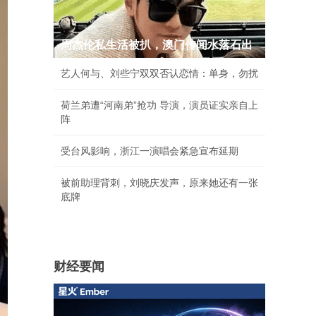
周杰伦私生活被扒，澳门传闻水落石出
艺人何与、刘些宁双双否认恋情：单身，勿扰
荷兰弟遭“河南弟”抢功 导演，演员证实亲自上
阵
受台风影响，浙江一演唱会紧急宣布延期
被前助理背刺，刘晓庆发声，原来她还有一张
底牌
财经要闻