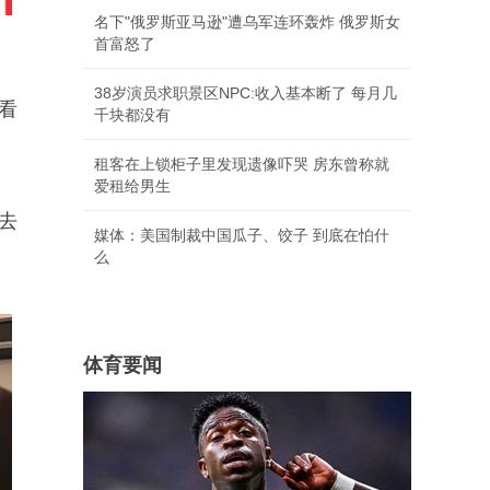
名下"俄罗斯亚马逊"遭乌军连环轰炸 俄罗斯女
首富怒了
38岁演员求职景区NPC:收入基本断了 每月几
看
千块都没有
租客在上锁柜子里发现遗像吓哭 房东曾称就
爱租给男生
去
媒体：美国制裁中国瓜子、饺子 到底在怕什
么
体育要闻