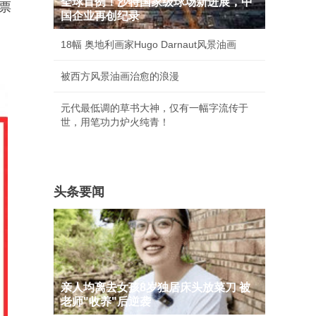
全球首例！沙特国家级球场新进展，中
票
国企业再创纪录
18幅 奥地利画家Hugo Darnaut风景油画
被西方风景油画治愈的浪漫
元代最低调的草书大神，仅有一幅字流传于
世，用笔功力炉火纯青！
头条要闻
亲人均离去女孩8岁独居床头放菜刀 被
老师"收养"后逆袭