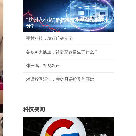
"杭州六小龙"群核科技物理AI故事有水
分?
宇树科技，发行价确定了
谷歌AI大换血，背后究竟发生了什么？
张一鸣，罕见发声
对话柠季汪洁：并购只是柠季的开始
科技要闻