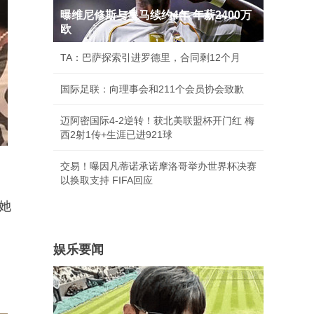
曝维尼修斯与皇马续约4年 年薪2400万
欧
TA：巴萨探索引进罗德里，合同剩12个月
国际足联：向理事会和211个会员协会致歉
迈阿密国际4-2逆转！获北美联盟杯开门红 梅
西2射1传+生涯已进921球
交易！曝因凡蒂诺承诺摩洛哥举办世界杯决赛
以换取支持 FIFA回应
她
娱乐要闻
。