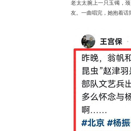
老太太腕上一只玉镯，颈
友。一曲唱完，她抱着话