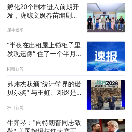
孵化20个剧本进入前期开
发，虎鲸文娱春苗编剧计
划跑出实效
犀牛娱乐
“半夜在出租屋上锁柜子里
发现遗像” 住了一个半月
的租客被吓哭 连夜搬离
闪电新闻
苏炜杰获颁"统计学界的诺
贝尔奖" 与王虹、邓煜是
校友
极目新闻
牛弹琴："向特朗普同志致
敬" 美国超级抹红大赛开