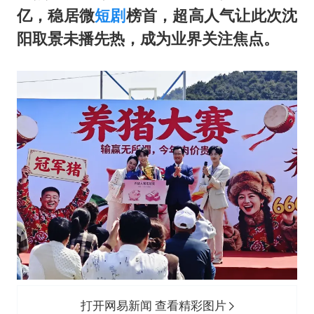
“不建议大家买深色蛋糕”
亿，稳居微
短剧
榜首，超高人气让此次沈
男子结婚8年3个女儿均非亲生
阳取景未播先热，成为业界关注焦点。
男子杀人后逃进深山21年活得像野人
985博士后被曝在妻子孕期出轨后续
公司“上四休三”但要降薪1000元
47岁妈妈突然产女 26岁女儿：很震惊
如何把百年大党建设得更加坚强有力？
打开网易新闻 查看精彩图片