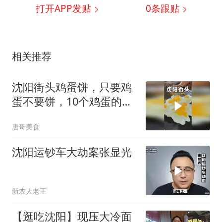
打开APP发贴
0
条跟贴
相关推荐
沈阳街头鸡蛋饼，只要鸡
蛋不要饼，10个鸡蛋的好
吃到停不下来！
唐哥美食
沈阳运钞车大劫案张显光
新农人老王
【逛吃沈阳】现压大冷面