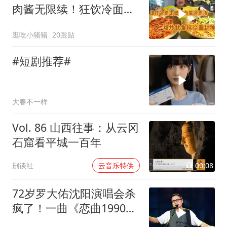
肉酱无限续！狂饮冷面
汤！叫我冷面汤大王
逛吃小猪猪
20跟贴
#短剧推荐#
大春不一样
Vol. 86 山西往事：从云冈
石窟看平城一百年
00:08
剧谈社
云音乐特供
72岁罗大佑沈阳演唱会杀
疯了！一曲《恋曲1990》
一开口就是青春