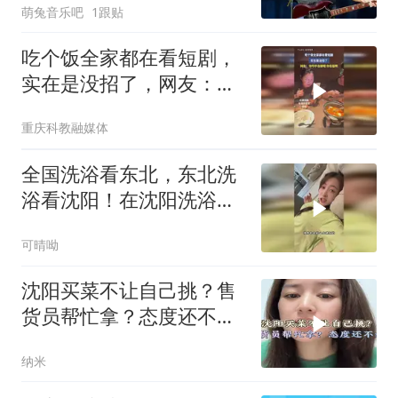
萌兔音乐吧
1跟贴
吃个饭全家都在看短剧，
实在是没招了，网友：你
咋不合群呢，你也看啊
重庆科教融媒体
全国洗浴看东北，东北洗
浴看沈阳！在沈阳洗浴被
宠了24小时
可晴呦
沈阳买菜不让自己挑？售
货员帮忙拿？态度还不
好？
纳米