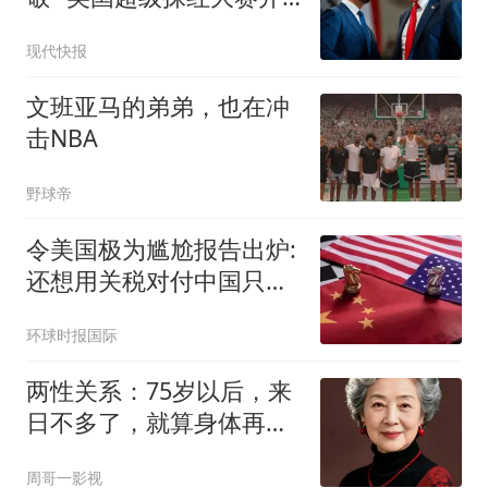
始了
现代快报
文班亚马的弟弟，也在冲
击NBA
野球帝
令美国极为尴尬报告出炉:
还想用关税对付中国只会
失败
环球时报国际
两性关系：75岁以后，来
日不多了，就算身体再好
也请记住这八句话
周哥一影视