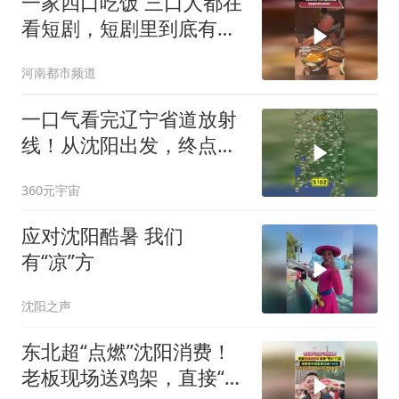
一家四口吃饭 三口人都在
看短剧，短剧里到底有谁
在啊？
河南都市频道
一口气看完辽宁省道放射
线！从沈阳出发，终点分
别到达哪里？
360元宇宙
应对沈阳酷暑 我们
有“凉”方
沈阳之声
东北超“点燃”沈阳消费！
老板现场送鸡架，直接“带