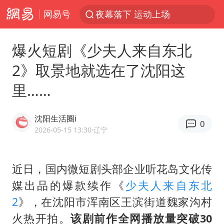
网易号
夜幕落下 运动上场
美国将对多晶硅衍生品加征15%关税
爆火短剧《少夫人来自东北
泰交通部副部长回应中国人遭歧视手势
2》取景地就选在了沈阳这
改名后的“青海拉面”店
里……
勒沃库森U17主帅盛赞赵松源
台军“汉光秀”开场闹剧多
沈阳生活圈i
0
段绚竞因公牺牲 年仅44岁
2026-05-15 13:30
·辽宁
1岁宝宝碰坏纸巾盒 宝妈被索赔924元
女子开一天一夜空调后二氧化碳中毒
近日，国内微短剧头部企业听花岛文化传
媒出品的爆款续作《
少夫人来自东北
97岁英国奶奶飞上天再破吉尼斯纪录
2
》，在沈阳市浑南区王滨街道魏家沟村
“空调24小时开着更省电”不实
火热开拍。
该剧前作全网播放量突破30