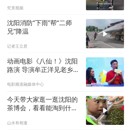
火”门店
究竟视频
沈阳消防“下雨”帮“二师
兄”降温
记者王立君
动画电影《八仙！》沈阳
路演 导演牟正洋见老乡倍
感亲切
电影频道融媒体中心
今天带大家逛一逛沈阳的
茶博会，看看能淘到什么
茶叶
山水有相逢