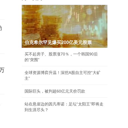
助
伯克希尔罕见爆买200亿美元股票
买不起房子、股票涨70％，一个韩国90后
的“突围”
万
全球资源博弈升温！深挖A股自主可控“大矿
主”
国际巨头，被判超60亿元天价罚款
员
站在悬崖边的因凡蒂诺：足坛“太阳王”即将走
到生涯尽头？