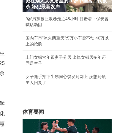
藏在别人女友浴室的20岁中国富二代被
杀 嫌犯最新发声
9岁男孩被巨浪卷走近48小时 目击者：保安曾
喊话劝阻
国内车市"冰火两重天":5万小车卖不动 40万以
上的抢购
巫
上门女婿常年跟妻子分居 出轨女邻居多年还
5
同居生子
余
女子随手拍下生锈同心锁发到网上 没想到锁
主人回复了
学
体育要闻
化
慧