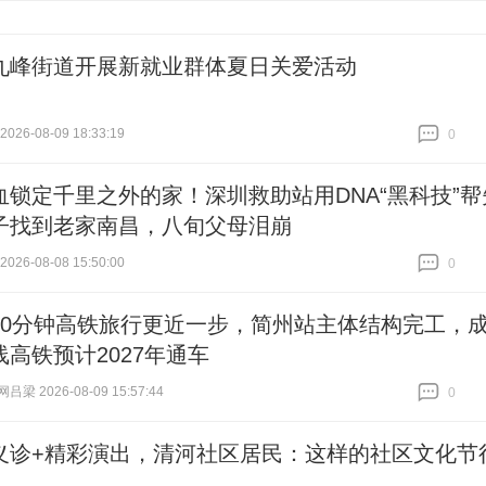
九峰街道开展新就业群体夏日关爱活动
26-08-09 18:33:19
0
跟贴
0
血锁定千里之外的家！深圳救助站用DNA“黑科技”帮
子找到老家南昌，八旬父母泪崩
26-08-08 15:50:00
0
跟贴
0
50分钟高铁旅行更近一步，简州站主体结构完工，
线高铁预计2027年通车
梁 2026-08-09 15:57:44
0
跟贴
0
义诊+精彩演出，清河社区居民：这样的社区文化节