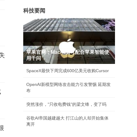
科技要闻
苹果官网：Mac电脑可配合苹果智能使
失
用千问
SpaceX最快下周完成600亿美元收购Cursor
OpenAI新模型网络攻击能力引发警惕 延期发
成
布
突然涨价，"只收电费钱"的梁文锋，变了吗
谷歌AI帝国越建越大 打江山的人却开始集体
离开
很