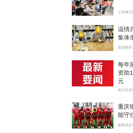
人民网 202
温情
集体
新浪财经 20
每年
资助
元
每日经济新闻
重庆
能守
振刚说足球 2