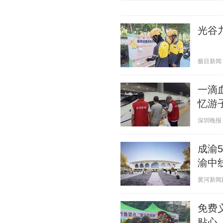
光谷
极目新闻 20
一滴
忆游
深圳晚报 20
成渝
渝中
黄河新闻网吕
免费
贴心