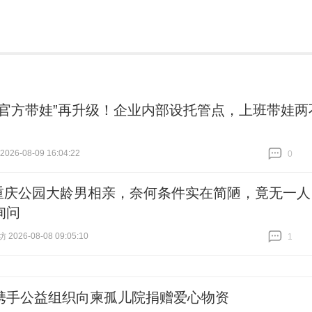
“官方带娃”再升级！企业内部设托管点，上班带娃两
26-08-09 16:04:22
0
跟贴
0
重庆公园大龄男相亲，奈何条件实在简陋，竟无一人
询问
026-08-08 09:05:10
1
跟贴
1
携手公益组织向柬孤儿院捐赠爱心物资