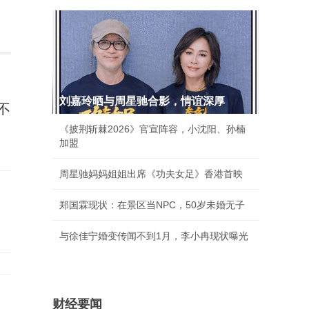
刘嘉玲晒与周星驰合影，情谊深厚
不
《披荆斩棘2026》官宣阵容，小沈阳、孙楠
加盟
周星驰妈妈姐姐出席《功夫女足》香港首映
郑国霖现状：在景区当NPC，50岁未婚无子
与徐佳宁婚变传闻不到1月，李小冉现状曝光
财经要闻