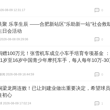
6-08-09 12:31:17
0
跟贴
0
共聚 乐享生辰 ——合肥新站区"乐助新一站"社会救
生日会活动
26-08-08 09:29:06
0
跟贴
0
捐赠100万元！张雪机车成立小车手培育专项基金 ：
11岁至16岁中国青少年摩托车手，每人每年10万-30
 2026-08-09 16:44:59
0
跟贴
0
铜梁龙两连败！已让刘建业做出重要决定，希望球
住初心
026-08-09 17:02:24
1
跟贴
1