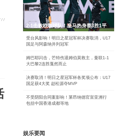
2-1击败欧联球队！皇马热身赛3胜1平
受台风影响！明日之星冠军杯决赛取消，U17
国足与阿森纳并列冠军
姆巴耶闪击，芒特伤退姆伯莫救主，曼联1-1
大巴黎2连胜戛然而止
决赛取消！明日之星冠军杯各奖项公布：U17
国足获4大奖 赵松源夺MVP
活
不受阴阳合同案影响！莱昂纳德官宣亚洲行
包括中国香港成都等地
娱乐要闻