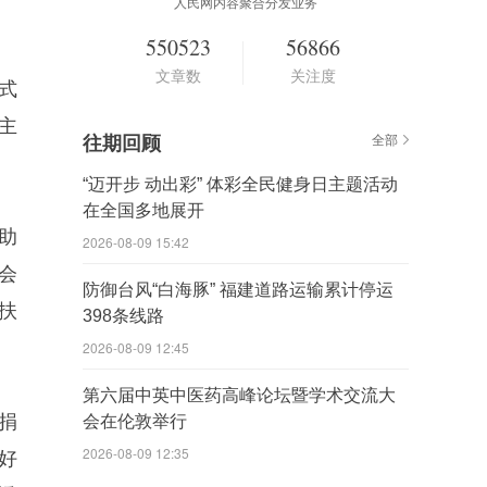
人民网内容聚合分发业务
550523
56866
文章数
关注度
式
主
往期回顾
全部
“迈开步 动出彩” 体彩全民健身日主题活动
在全国多地展开
助
2026-08-09 15:42
会
防御台风“白海豚” 福建道路运输累计停运
扶
398条线路
2026-08-09 12:45
第六届中英中医药高峰论坛暨学术交流大
捐
会在伦敦举行
2026-08-09 12:35
好