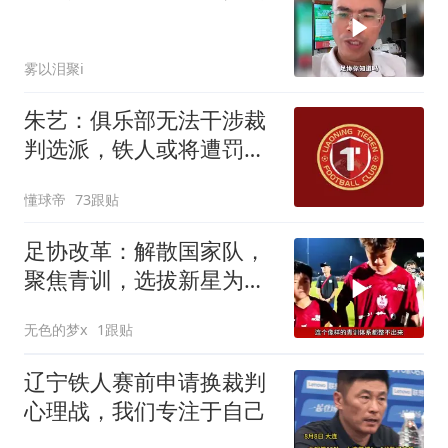
雾以泪聚i
朱艺：俱乐部无法干涉裁
判选派，铁人或将遭罚款
甚至扣分
懂球帝
73跟贴
足协改革：解散国家队，
聚焦青训，选拔新星为国
争光
无色的梦x
1跟贴
辽宁铁人赛前申请换裁判
心理战，我们专注于自己