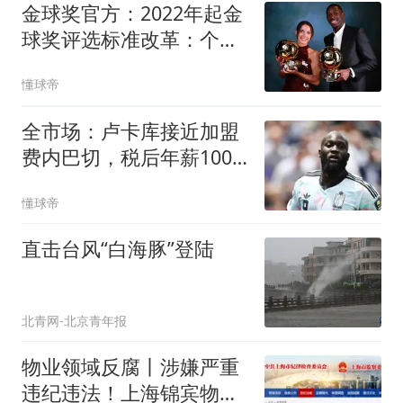
金球奖官方：2022年起金
球奖评选标准改革：个人
表现优先于集体荣誉
懂球帝
全市场：卢卡库接近加盟
费内巴切，税后年薪1000
万欧元
懂球帝
直击台风“白海豚”登陆
北青网-北京青年报
物业领域反腐丨涉嫌严重
违纪违法！上海锦宾物业