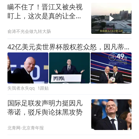
瞒不住了！晋江又被央视
盯上，这次是真的让全国
都服气了！
俞涛不光会做九转大肠
42亿美元卖世界杯股权惹众怒，因凡蒂诺公开道歉，连任悬了？
失我者永失qq
1跟贴
国际足联发声明力挺因凡
蒂诺，驳斥舆论抹黑攻势
北青网-北京青年报