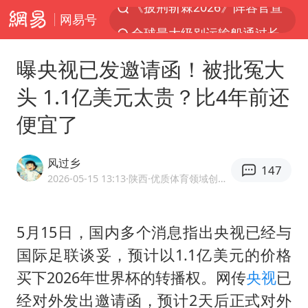
网易号
全球最大级别运输船通过长江大桥
白海豚北上或致京津冀暴雨
曝央视已发邀请函！被批冤大
10余省份将出现强风雨 局地特大暴雨
头 1.1亿美元太贵？比4年前还
国足U17与阿森纳决赛取消 并列冠军
便宜了
《龙餐馆》 冲奖
构建更高水平的全民健身公共服务体系
风过乡
147
上门女婿出轨女邻居多年被判重婚罪
2026-05-15 13:13
·陕西
·优质体育领域创作者
香港刷新1884年以来最高气温纪录
新疆一婚礼线上邀请引热议
5月15日，国内多个消息指出央视已经与
国际足联谈妥，预计以1.1亿美元的价格
世界第1特鲁姆普斯诺克中国赛一轮游
买下2026年世界杯的转播权。网传
央视
已
美将每月供乌爱国者拦截导弹
经对外发出邀请函，预计2天后正式对外