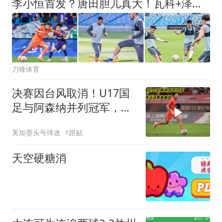
李小恒首发？唐田胆儿真大！瓦科+泽卡替补，泰山上一堆后卫防津门虎五外援
刀锋体育
决赛因台风取消！U17国
足与阿森纳并列冠军，赵
松源当选赛事最佳
美加墨头号球迷
1跟贴
天空硬糖消