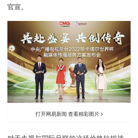
云南一男子胃中取出180颗铁钉
官宣。
以军士兵把枪口对准中国记者
“开学三件套”全线暴涨
奋力开创中国式现代化建设新局面
打开网易新闻 查看精彩图片