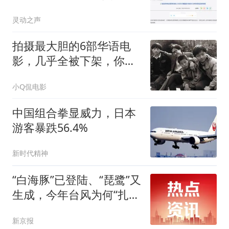
总经理顾爱华接受审查调
灵动之声
查
拍摄最大胆的6部华语电
影，几乎全被下架，你有
幸看过几部？
小Q侃电影
中国组合拳显威力，日本
游客暴跌56.4%
新时代精神
“白海豚”已登陆、“琵鹭”又
生成，今年台风为何“扎
堆”出现？
新京报