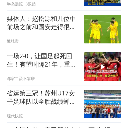
半岛晨报
3跟贴
媒体人：赵松源和几位中
前场之前和国安走得很
近，有人想先上大学
懂球帝
一场2-0，让国足起死回
生！有望时隔21年，重返
世界杯
邻家二蛋不靠谱
省运第三冠！苏州U17女
子足球队以全胜战绩蝉联
冠军
现代快报