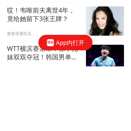
哎！韦唯前夫离世4年，
竟给她留下3张王牌？
蟹黄堡爱吃瓜
App内打开
WTT横滨赛落幕：张本兄
妹双双夺冠！韩国男单摘
银，国乒女单获亚军
全言作品
台风“白海豚”登陆玉环直
击：人仿佛有了漂浮感
上观新闻
穆杰塔巴病危的消息已在