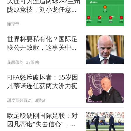
大连可为连追两球2-2兰州
陇原竞技，刘小龙任意球
扳平
懂球帝
世界杯要私有化？国际足
联公开致歉，这事关中国
球迷利益？
花颜蕴韵
37跟贴
FIFA怒斥破坏者：55岁因
凡蒂诺连任获两大洲力挺
甜度百分百21
3跟贴
欧足联硬刚国际足联：对
因凡蒂诺"失去信心"，抵