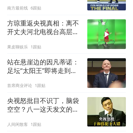
制立场不变
南方最前线
6跟贴
方琼重返央视真相：离不
开丈夫河北电视台高层的
身份！
果皮聊娱乐
1跟贴
站在悬崖边的因凡蒂诺：
足坛“太阳王”即将走到生
涯尽头？
首席商业评论
1跟贴
央视怒批目不识丁，脑袋
空空？八一这天发文的于
和伟，丢尽了
人间闲散客
1跟贴