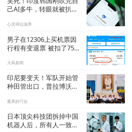
笑死！印度韩国刚吹完自
己AI多牛，转眼就被扒抄
的中国模型
心灵得以滋养
男子在12306上买机票因
行程有变退票 被扣了75%
票价
大风新闻
印尼要变天！军队开始管
种田管出口，普拉博沃想
法和苏哈托不一样
最美的巧合
日本顶尖科技团拆掉中国
机器人后，所有人一致决