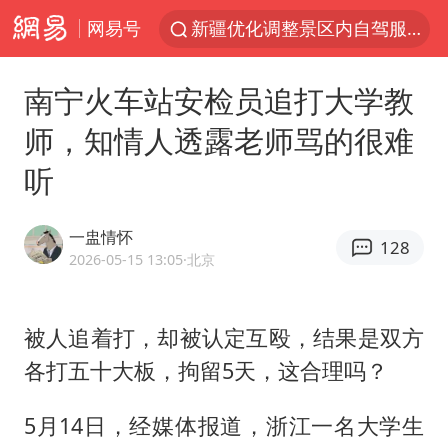
网易号
新疆优化调整景区内自驾服务费
“新疆的交警怎么个个像我妈”
南宁火车站安检员追打大学教
WTT横滨冠军赛国乒女单三将晋级四强
师，知情人透露老师骂的很难
西湖突现狂风暴雨 游客瞬间被浇透
听
情侣在平潭拍日出时坠崖致一死一伤
香港正式允许“拒绝抢救”
一盅情怀
128
《欢迎来龙餐馆》口碑
2026-05-15 13:05
·北京
白海豚将正面袭击贯穿浙江
郑丽文：台湾从来没有“独立”过
被人追着打，却被认定互殴，结果是双方
各打五十大板，拘留5天，这合理吗？
几元成本的AI广告导致千万市值蒸发
酒店回应车内过夜被收150元
5月14日，经媒体报道，浙江一名大学生