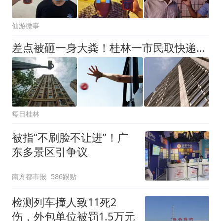
仙游微事
差点被砸一身大粪！桂林一市民取快递时遭遇“高空抛物”！近前一看袋子里竟是
每日桂林
被指“不刷脸不让进”！广
东多景区引争议
南方都市报
586跟贴
检测列车撞人致11死2
伤，外包单位被罚1.5万元