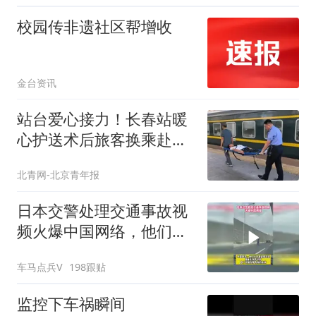
校园传非遗社区帮增收
金台资讯
站台爱心接力！长春站暖
心护送术后旅客换乘赴长
白山
北青网-北京青年报
日本交警处理交通事故视
频火爆中国网络，他们认
为我们大开眼界
车马点兵V
198跟贴
监控下车祸瞬间