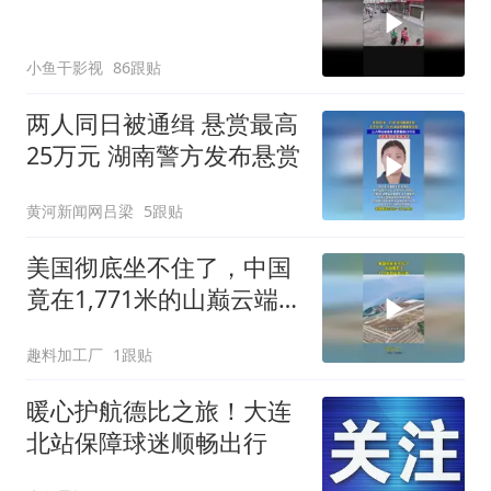
小鱼干影视
86跟贴
两人同日被通缉 悬赏最高
25万元 湖南警方发布悬赏
黄河新闻网吕梁
5跟贴
美国彻底坐不住了，中国
竟在1,771米的山巅云端，
架起超级机场
趣料加工厂
1跟贴
暖心护航德比之旅！大连
北站保障球迷顺畅出行