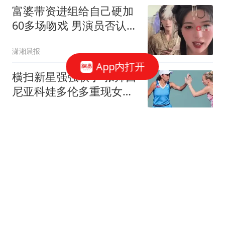
富婆带资进组给自己硬加
60多场吻戏 男演员否认被
包养
潇湘晨报
App内打开
横扫新星强强联手 张帅西
尼亚科娃多伦多重现女双
霸主风采
环球体坛啄木鸟
铸就辉煌：陈佳炜豪掷79
米16 中国田径世青赛再添
金
环球体坛啄木鸟
女单四强出炉：国乒3人
晋级 半决赛对阵+赛程安