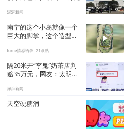
澎湃新闻
南宁的这个小岛就像一个
巨大的脚掌，这个造型十
分
lume情感语录
21跟贴
隔20米开“李鬼”奶茶店判
赔35万元，网友：太明目
张胆了
澎湃新闻
天空硬糖消