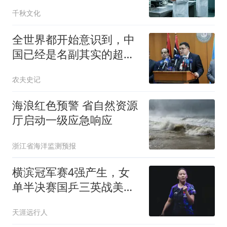
定，向中国人低头
千秋文化
全世界都开始意识到，中
国已经是名副其实的超级
大国
农夫史记
海浪红色预警 省自然资源
厅启动一级应急响应
浙江省海洋监测预报
横滨冠军赛4强产生，女
单半决赛国乒三英战美
和，日本男单独占3席
天涯远行人