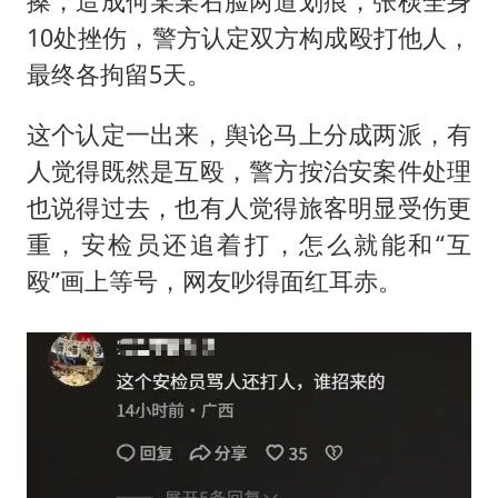
搡，造成何某某右脸两道划痕，张棂全身
10处挫伤，警方认定双方构成殴打他人，
最终各拘留5天。
这个认定一出来，舆论马上分成两派，有
人觉得既然是互殴，警方按治安案件处理
也说得过去，也有人觉得旅客明显受伤更
重，安检员还追着打，怎么就能和“互
殴”画上等号，网友吵得面红耳赤。