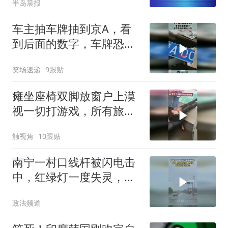
半岛晨报
车主抽车牌抽到京A，看
到后面的数字，车牌恐怕
价值几十万！
笑场速递
9跟贴
瘫坐座椅双脚放窗户上漠
视一切打游戏，所有旅客
在讨伐女子的行为
触视角
10跟贴
南宁一村口线杆被闪电击
中，红绿灯一度失灵，现
场冒出黄色烟尘
政法频道