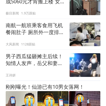
成5060元才肯搬上楼 女子
傻眼
极目新闻
1.9万跟贴
南航一航班乘客食用飞机
餐闹肚子 厕所外一度排长
队
大风新闻
1128跟贴
男子西瓜猛砸摊主后续！
知情人发声，岳父和妻子
惹事精，结局凉凉
王诗妍
刚刚曝光！仙游已有10男女落网！