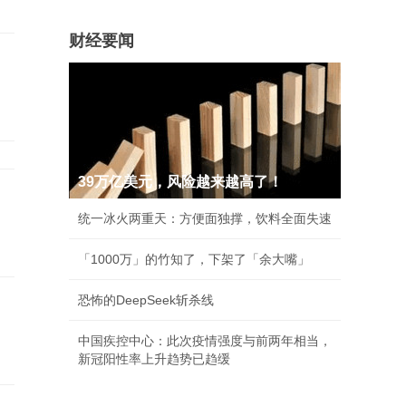
财经要闻
39万亿美元，风险越来越高了！
统一冰火两重天：方便面独撑，饮料全面失速
「1000万」的竹知了，下架了「余大嘴」
恐怖的DeepSeek斩杀线
中国疾控中心：此次疫情强度与前两年相当，
新冠阳性率上升趋势已趋缓