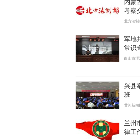
内蒙
考察
北方法制报 2
军地
常识
白山市浑江区
兴县
班
黄河新闻网吕
兰州
律工