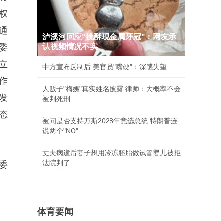
权
通
泸溪河回应"桃酥现金属牙冠"：网友承
委
认视频情况不实
立
中方宣布反制后 美官员"嘴硬"：深感失望
作
人贩子"梅姨"真实姓名披露 律师：大概率不会
发
被判死刑
态
被问是否支持万斯2028年竞选总统 特朗普连
说两个"NO"
丈夫病逝后妻子想用冷冻胚胎做试管婴儿被拒
法院判了
委
体育要闻