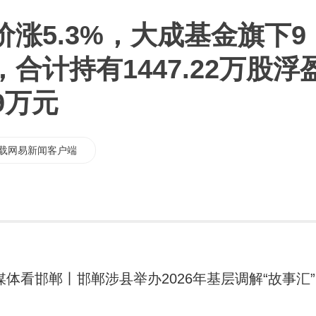
涨5.3%，大成基金旗下9
合计持有1447.22万股浮
29万元
载网易新闻客户端
媒体看邯郸丨邯郸涉县举办2026年基层调解“故事汇”