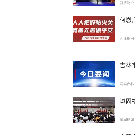
新浪财经 20
何恩
直播株洲 20
吉林
网易吉林市 2
城固
城固桔园 20