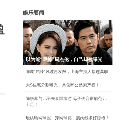
娱乐要闻
盈
以为能“毁掉”周杰伦，自己却被曝光
陈璇“屈膝”风波再发酵，上海主持人接连离职
大S住宅分割曝光，具俊晔公然索产权！
陈妍希与儿子去泰国旅游 母子俩合影酷范儿
十足！
殷桃晒网球照，穿网球裙，肌肉线条好惊艳！