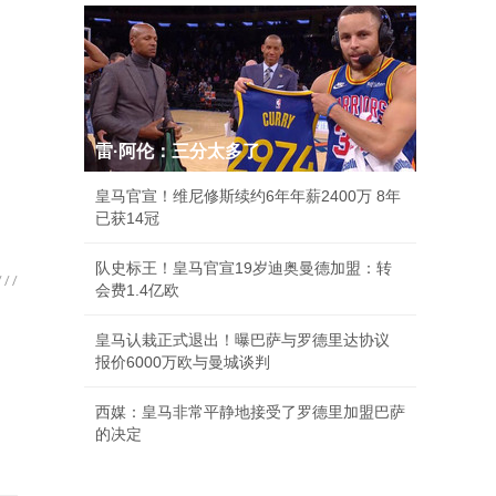
雷·阿伦：三分太多了
皇马官宣！维尼修斯续约6年年薪2400万 8年
已获14冠
队史标王！皇马官宣19岁迪奥曼德加盟：转
会费1.4亿欧
皇马认栽正式退出！曝巴萨与罗德里达协议
报价6000万欧与曼城谈判
西媒：皇马非常平静地接受了罗德里加盟巴萨
的决定