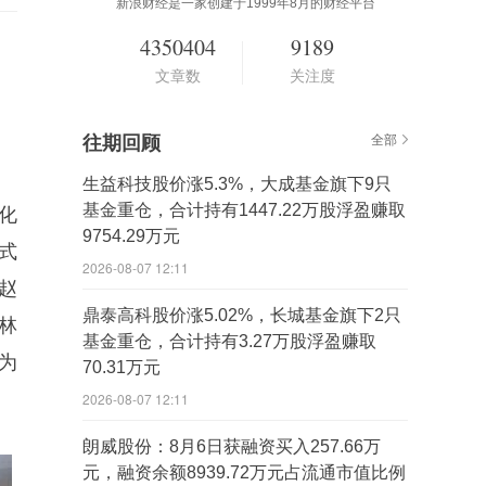
新浪财经是一家创建于1999年8月的财经平台
4350404
9189
文章数
关注度
往期回顾
全部
生益科技股价涨5.3%，大成基金旗下9只
基金重仓，合计持有1447.22万股浮盈赚取
化
9754.29万元
式
2026-08-07 12:11
赵
鼎泰高科股价涨5.02%，长城基金旗下2只
林
基金重仓，合计持有3.27万股浮盈赚取
为
70.31万元
2026-08-07 12:11
朗威股份：8月6日获融资买入257.66万
元，融资余额8939.72万元占流通市值比例