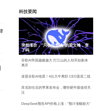
院
科技要闻
律
突然涨价，"只收电费钱"的梁文锋，变
了吗
谷歌AI帝国越建越大 打江山的人却开始集体
离开
训
凌晨谷歌AI地震！4位大牛离职 CEO退居二线
库克卸任后的苹果发布会，哪些硬件最值得关
注
法
DeepSeek预告API价格上涨：“预计涨幅较大”