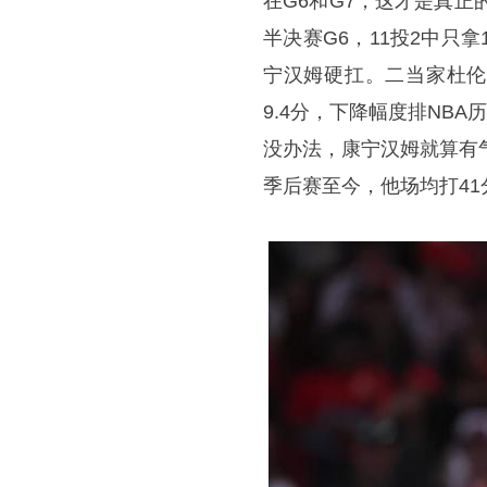
在G6和G7，这才是真正
半决赛G6，11投2中只
宁汉姆硬扛。二当家杜伦彻
9.4分，下降幅度排NBA
没办法，康宁汉姆就算有气
季后赛至今，他场均打41