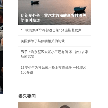
伊朗副外长：霍尔木兹海峡新安排将关
闭临时航道
“一枚俄罗斯导弹都没击落” 泽连斯基发声
美国解除了与伊朗相关的制裁
男子上海别墅区安置小三还有俩"家" 曾任多家
航司高管
13岁少年为补贴家用晚上夜市炒粉 一晚能炒
100多份
娱乐要闻