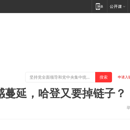
申请入
感蔓延，哈登又要掉链子？