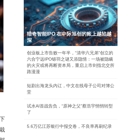
猎奇智能IPO 在中际旭创的账上越陷越
深
创业板上市告败一年半，“清华六兄弟”创立的
六合宁远IPO铩羽之谜又添隐情：一场被隐瞒
的火灾或将再断资本局，重启上市剑指北交所
路漫漫
短剧出海龙头内讧，中文在线母子公司对簿公
堂
试水AI首战告负，“原神之父”蔡浩宇悄悄转型
了
下
5.6万亿江苏银行中报交卷，不良率再刷纪录
栽