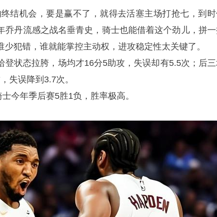
的终结机会，要是赢不了，就得去活塞主场打抢七，到时
年乔丹流感之战名垂青史，骑士也能借着这个劲儿，拼一
谁少犯错，谁就能掌控主动权，进攻稳定性太关键了。
登状态拉胯，场均才16分5助攻，失误却有5.5次；后三
攻，失误降到3.7次。
骑士今年季后赛5胜1负，胜率极高。