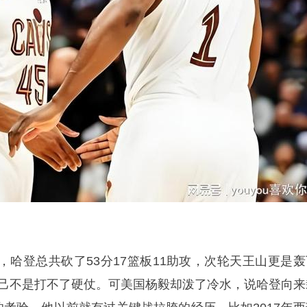
，哈登总共砍了53分17篮板11助攻，次轮天王山更是轰
明自己不是打不了硬仗。可美国杨毅却泼了冷水，说哈登向来