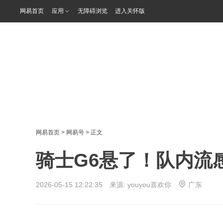
网易首页
应用
无障碍浏览
进入关怀版
网易首页
>
网易号
> 正文
骑士G6悬了！队内流
2026-05-15 12:22:35 来源:
youyou喜欢你
广东