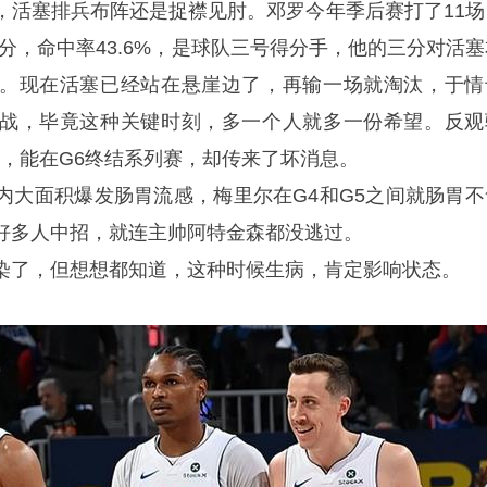
，活塞排兵布阵还是捉襟见肘。邓罗今年季后赛打了11场
记三分，命中率43.6%，是球队三号得分手，他的三分对活
。现在活塞已经站在悬崖边了，再输一场就淘汰，于情
战，毕竟这种关键时刻，多一个人就多一份希望。反观
势，能在G6终结系列赛，却传来了坏消息。
内大面积爆发肠胃流感，梅里尔在G4和G5之间就肠胃不
好多人中招，就连主帅阿特金森都没逃过。
染了，但想想都知道，这种时候生病，肯定影响状态。