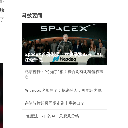
部
康
科技要闻
了
SpaceX首份财报：营收暴涨92%，AI
狂烧千亿
鸿蒙智行："竹知了"相关投诉均有明确侵权事
实
Anthropic老板急了：挖来的人，可能只为钱
存储芯片超级周期走到十字路口？
“像魔法一样”的AI，只卖几分钱