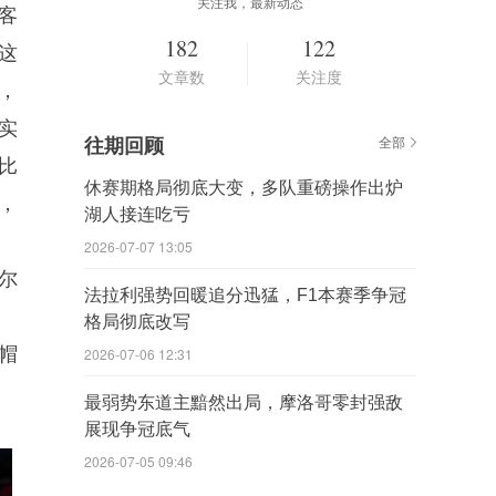
关注我，最新动态
客
182
122
这
文章数
关注度
，
实
往期回顾
全部
比
休赛期格局彻底大变，多队重磅操作出炉
，
湖人接连吃亏
2026-07-07 13:05
尔
法拉利强势回暖追分迅猛，F1本赛季争冠
格局彻底改写
帽
2026-07-06 12:31
最弱势东道主黯然出局，摩洛哥零封强敌
展现争冠底气
2026-07-05 09:46