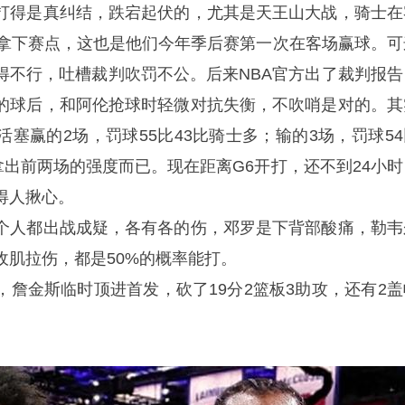
打得是真纠结，跌宕起伏的，尤其是天王山大战，骑士在
，拿下赛点，这也是他们今年季后赛第一次在客场赢球。可
得不行，吐槽裁判吹罚不公。后来NBA官方出了裁判报告
的球后，和阿伦抢球时轻微对抗失衡，不吹哨是对的。其
塞赢的2场，罚球55比43比骑士多；输的3场，罚球54
拿出前两场的强度而已。现在距离G6开打，还不到24小时
得人揪心。
个人都出战成疑，各有各的伤，邓罗是下背部酸痛，勒韦
收肌拉伤，都是50%的概率能打。
，詹金斯临时顶进首发，砍了19分2篮板3助攻，还有2盖