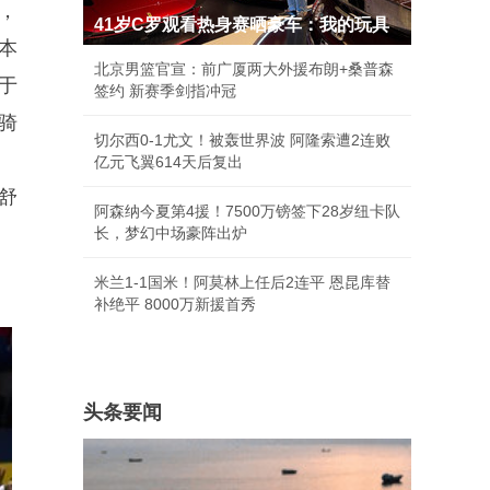
，
41岁C罗观看热身赛晒豪车：我的玩具
塞本
北京男篮官宣：前广厦两大外援布朗+桑普森
于
签约 新赛季剑指冲冠
骑
切尔西0-1尤文！被轰世界波 阿隆索遭2连败
亿元飞翼614天后复出
舒
阿森纳今夏第4援！7500万镑签下28岁纽卡队
长，梦幻中场豪阵出炉
米兰1-1国米！阿莫林上任后2连平 恩昆库替
补绝平 8000万新援首秀
头条要闻