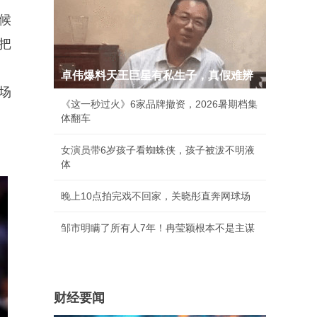
候
把
卓伟爆料天王巨星有私生子，真假难辨
场
《这一秒过火》6家品牌撤资，2026暑期档集
体翻车
女演员带6岁孩子看蜘蛛侠，孩子被泼不明液
体
晚上10点拍完戏不回家，关晓彤直奔网球场
邹市明瞒了所有人7年！冉莹颖根本不是主谋
财经要闻