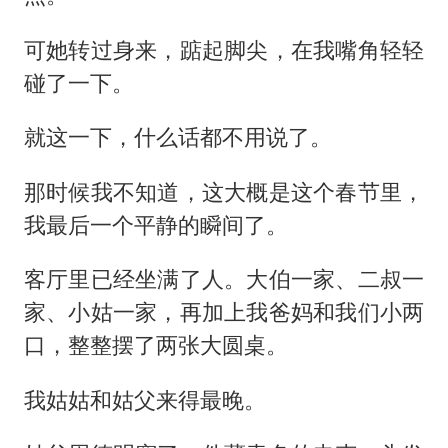
可她转过身来，踮起脚尖，在我嘴角轻轻
碰了一下。
就这一下，什么话都不用说了。
那时候我不知道，这大概是这个春节里，
我最后一个平静的瞬间了。
客厅里已经坐满了人。大伯一家、二叔一
家、小姑一家，再加上我爸妈和我们小两
口，整整摆了两张大圆桌。
我姑姑和姑父来得最晚。