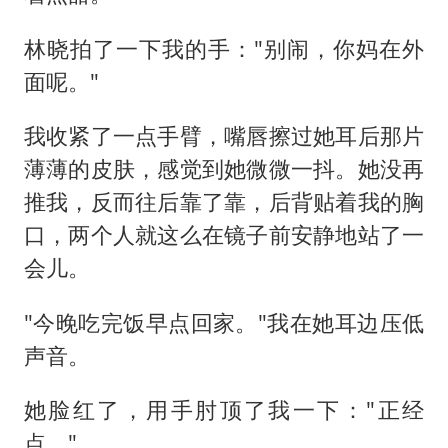
林晓拍了一下我的手："别闹，你妈在外
面呢。"
我收紧了一点手臂，嘴唇擦过她耳后那片
薄薄的皮肤，感觉到她微微一抖。她没再
推我，反而往后靠了靠，后背贴着我的胸
口，两个人就这么在镜子前安静地站了一
会儿。
"今晚吃完饭早点回家。"我在她耳边压低
声音。
她脸红了，用手肘顶了我一下："正经
点。"