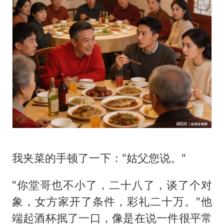
我夹菜的手顿了一下："姑父您说。"
"你堂哥也不小了，二十八了，谈了个对
象，女方家开了条件，彩礼二十万。"他
端起酒杯抿了一口，像是在说一件很平常