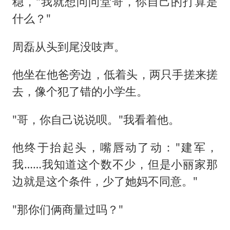
稳，"我就想问问堂哥，你自己的打算是
什么？"
周磊从头到尾没吱声。
他坐在他爸旁边，低着头，两只手搓来搓
去，像个犯了错的小学生。
"哥，你自己说说呗。"我看着他。
他终于抬起头，嘴唇动了动："建军，
我……我知道这个数不少，但是小丽家那
边就是这个条件，少了她妈不同意。"
"那你们俩商量过吗？"