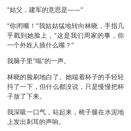
"姑父，建军的意思是——"
"你闭嘴！"我姑姑猛地转向林晓，手指几
乎戳到她脸上，"这是我们周家的事，你
一个外姓人插什么嘴？"
我脑子里"嗡"的一声。
林晓的脸刷地白了。她端着杯子的手轻轻
抖了一下，但什么都没说，只是慢慢把杯
子放了下来。
我深吸一口气，站起来，椅子腿在水泥地
上发出刺耳的声响。