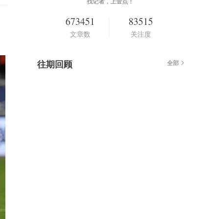
找记者，上壹点！
673451
83515
文章数
关注度
往期回顾
全部