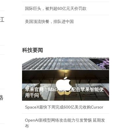
国际巨头，被判超60亿元天价罚款
江
美国顶流快餐，排队进中国
科技要闻
苹果官网：Mac电脑可配合苹果智能使
用千问
格
SpaceX最快下周完成600亿美元收购Cursor
OpenAI新模型网络攻击能力引发警惕 延期发
布