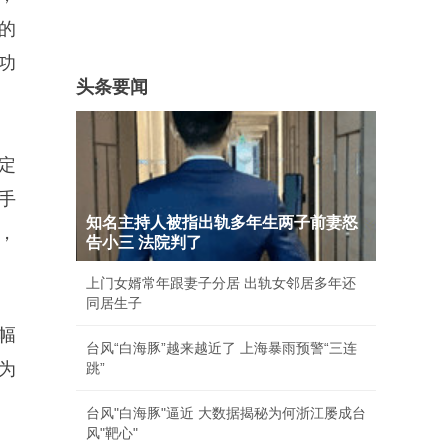
的
功
头条要闻
定
手
知名主持人被指出轨多年生两子前妻怒
，
告小三 法院判了
上门女婿常年跟妻子分居 出轨女邻居多年还
同居生子
幅
台风“白海豚”越来越近了 上海暴雨预警“三连
为
跳”
台风"白海豚"逼近 大数据揭秘为何浙江屡成台
风"靶心"