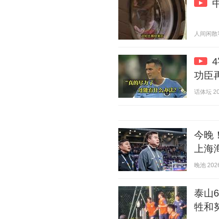
人间闲散客 2
功臣
话体坛 202
今晚
上海
晚池 2026
泰山
牲和