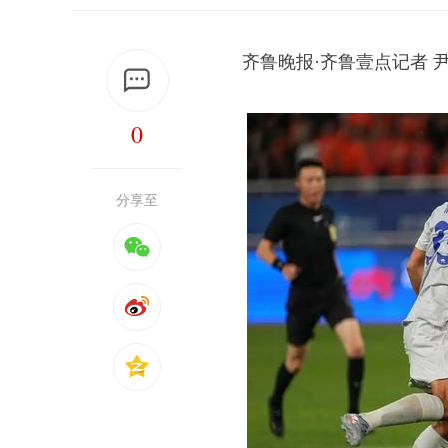
齐鲁晚报·齐鲁壹点记者 
0
分享至