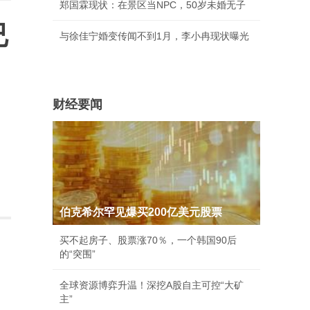
郑国霖现状：在景区当NPC，50岁未婚无子
已
与徐佳宁婚变传闻不到1月，李小冉现状曝光
财经要闻
伯克希尔罕见爆买200亿美元股票
买不起房子、股票涨70％，一个韩国90后
的“突围”
全球资源博弈升温！深挖A股自主可控“大矿
主”