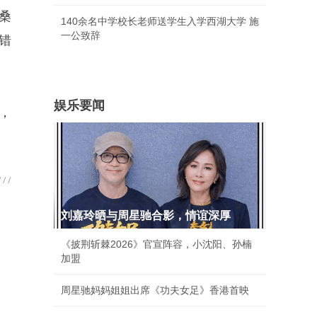
桑
140余名中学校长老师送学生入学西湖大学 施
一公致辞
错
娱乐要闻
，
刘嘉玲晒与周星驰合影，情谊深厚
《披荆斩棘2026》官宣阵容，小沈阳、孙楠
加盟
周星驰妈妈姐姐出席《功夫女足》香港首映