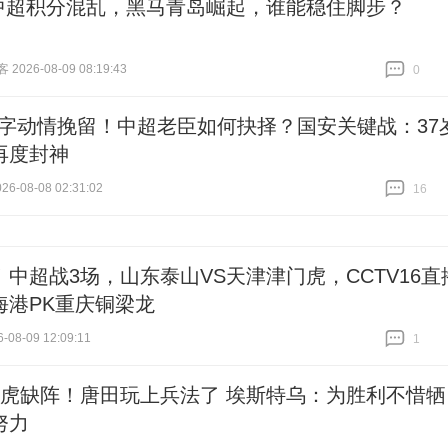
中超积分混乱，黑马青岛崛起，谁能稳住脚步？
026-08-09 08:19:43
0
跟贴
0
4字动情挽留！中超老臣如何抉择？国安关键战：37
再度封神
6-08-08 02:31:02
16
跟贴
16
！中超战3场，山东泰山VS天津津门虎，CCTV16直
海港PK重庆铜梁龙
-08-09 12:09:11
1
跟贴
1
6虎缺阵！唐田玩上兵法了 埃斯特乌：为胜利不惜牺
努力