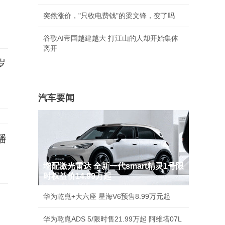
突然涨价，"只收电费钱"的梁文锋，变了吗
谷歌AI帝国越建越大 打江山的人却开始集体
离开
岁
汽车要闻
播
增配激光雷达 全新一代smart精灵1号限
时权益价14.99万起
华为乾崑+大六座 星海V6预售8.99万元起
华为乾崑ADS 5/限时售21.99万起 阿维塔07L