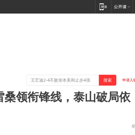
申请入
雷桑领衔锋线，泰山破局依