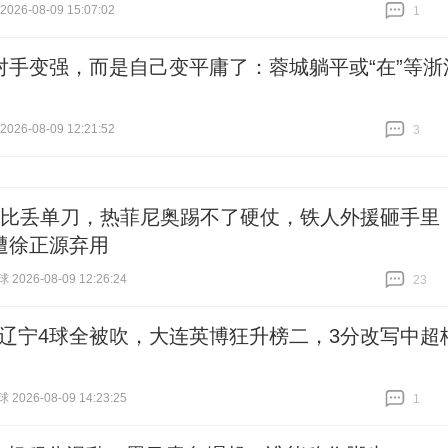
26-08-09 15:07:02
1
跟贴
1
对手变强，而是自己变平庸了：蓉城躺平或“在”等浙
26-08-09 12:21:52
3
跟贴
3
德比丢单刀，热菲尼奥踢不了硬仗，铁人外援砸手里
遭徐正源弃用
026-08-09 12:26:24
23
跟贴
23
0！辽宁4球全被吹，大连英博狂升榜二，3分改写中超
026-08-09 14:23:25
1
跟贴
1