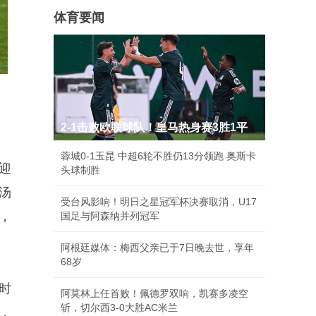
体育要闻
2-1击败欧联球队！皇马热身赛3胜1平
蓉城0-1玉昆 中超6轮不胜仍13分领跑 奥斯卡
迎
头球制胜
汤
受台风影响！明日之星冠军杯决赛取消，U17
，
国足与阿森纳并列冠军
阿根廷媒体：梅西父亲已于7日晚去世，享年
68岁
时
阿莫林上任首败！佩德罗双响，凯赛多凌空
斩，切尔西3-0大胜AC米兰
，