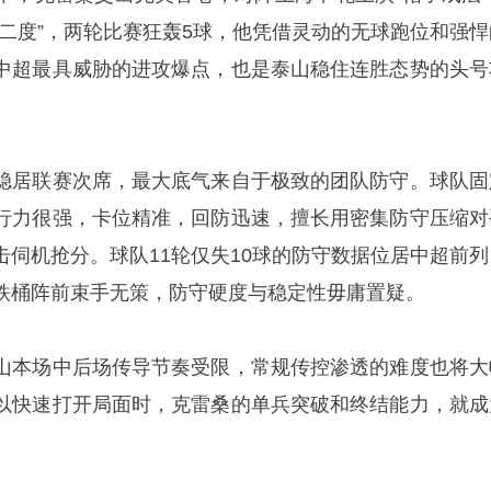
开二度”，两轮比赛狂轰5球，他凭借灵动的无球跑位和强悍
中超最具威胁的进攻爆点，也是泰山稳住连胜态势的头号
稳居联赛次席，最大底气来自于极致的团队防守。球队固
行力很强，卡位精准，回防迅速，擅长用密集防守压缩对
击伺机抢分。球队11轮仅失10球的防守数据位居中超前列
铁桶阵前束手无策，防守硬度与稳定性毋庸置疑。
山本场中后场传导节奏受限，常规传控渗透的难度也将大
以快速打开局面时，克雷桑的单兵突破和终结能力，就成
。