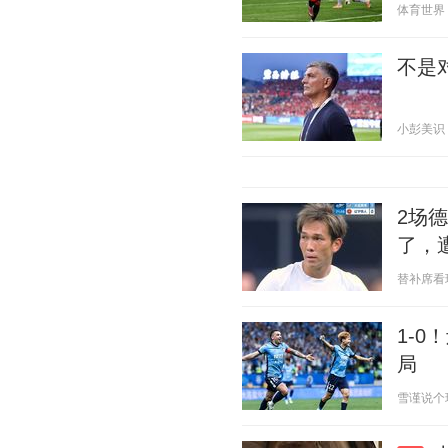
体育世界 20
不是
小彭美识 20
2场
了，
替补席看球 2
1-
局
雪谨说个球 2