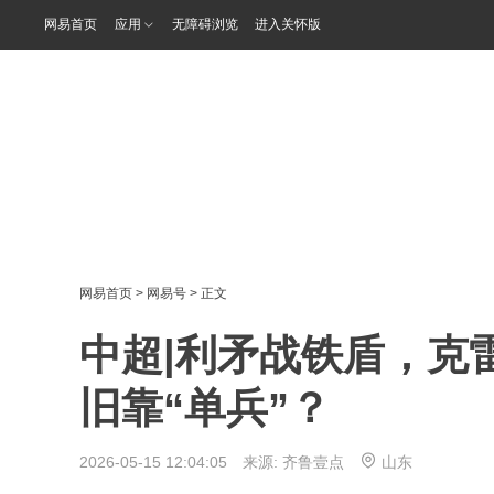
网易首页
应用
无障碍浏览
进入关怀版
网易首页
>
网易号
> 正文
中超|利矛战铁盾，克
旧靠“单兵”？
2026-05-15 12:04:05 来源:
齐鲁壹点
山东