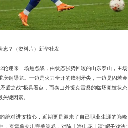
状态？（资料片）新华社发
超第12轮迎来一场焦点战，由状态强势回暖的山东泰山，主场
重庆铜梁龙。一边是火力全开的锋利矛尖，一边是固若金
“矛盾之战”极具看点，而泰山外援克雷桑的临场竞技状态
最关键因素。
的绝对进攻核心，近期更是迎来了自己职业生涯的巅峰
中，克雷桑交出完美答卷，对阵上海申花上演“帽子戏法”