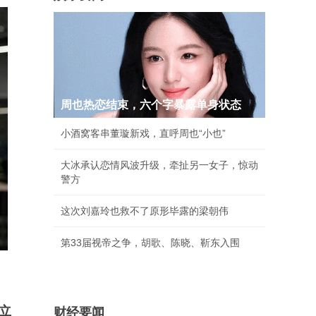
周也热恋结束，六个字暴露单身状态
小酒窝客串董璇新戏，直呼周也“小也”
大冰承认恋情风波升级，牵扯另一女子，惊动
警方
这次刘嘉玲也救不了原形毕露的梁朝伟
第33届视帝之争，胡歌、陈晓、靳东入围
立
财经要闻