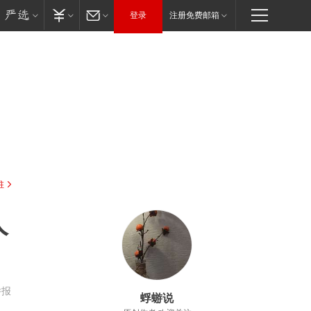
登录
注册免费邮箱
驻
人
举报
蜉蝣说