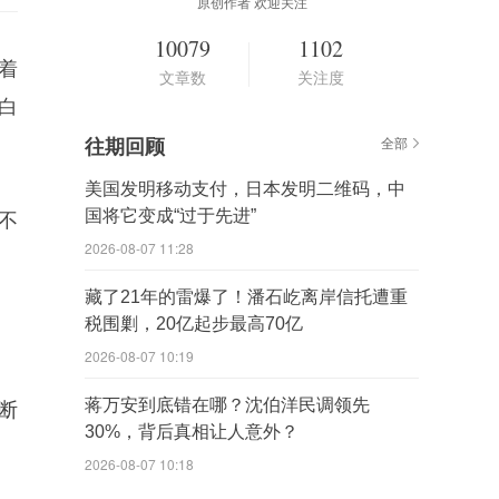
原创作者 欢迎关注
10079
1102
着
文章数
关注度
白
往期回顾
全部
美国发明移动支付，日本发明二维码，中
国将它变成“过于先进”
不
2026-08-07 11:28
藏了21年的雷爆了！潘石屹离岸信托遭重
税围剿，20亿起步最高70亿
2026-08-07 10:19
蒋万安到底错在哪？沈伯洋民调领先
断
30%，背后真相让人意外？
2026-08-07 10:18