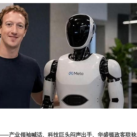
——产业领袖喊话、科技巨头闷声出手、华盛顿政客联袂