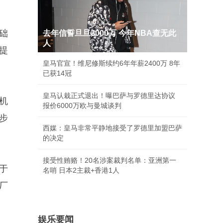
基础
去年信誓旦旦3000万 今年NBA查无此
人
提
皇马官宣！维尼修斯续约6年年薪2400万 8年
已获14冠
皇马认栽正式退出！曝巴萨与罗德里达协议
本机
报价6000万欧与曼城谈判
这步
西媒：皇马非常平静地接受了罗德里加盟巴萨
的决定
接受性贿赂！20名涉案裁判名单：亚洲第一
于
名哨 日本2主裁+香港1人
厂
娱乐要闻