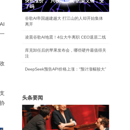
突然涨价，"只收电费钱"的梁文锋，变
了吗
谷歌AI帝国越建越大 打江山的人却开始集体
I
离开
一
凌晨谷歌AI地震！4位大牛离职 CEO退居二线
库克卸任后的苹果发布会，哪些硬件最值得关
注
资收
DeepSeek预告API价格上涨：“预计涨幅较大”
支
头条要闻
协