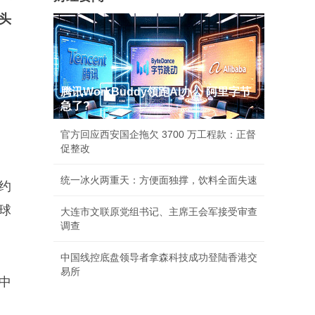
头
腾讯WorkBuddy领跑AI办公 阿里字节
急了?
官方回应西安国企拖欠 3700 万工程款：正督
促整改
统一冰火两重天：方便面独撑，饮料全面失速
约
全球
大连市文联原党组书记、主席王会军接受审查
调查
中国线控底盘领导者拿森科技成功登陆香港交
易所
中