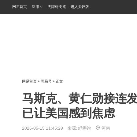
网易首页
应用
无障碍浏览
进入关怀版
网易首页
>
网易号
> 正文
马斯克、黄仁勋接连
已让美国感到焦虑
2026-05-15 11:45:29 来源:
蜉蝣说
河南