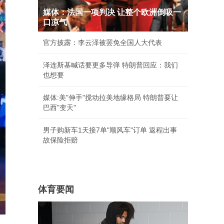
媒体：法国一项判决 让整个欧洲倒吸一
口凉气
官方披露：李云泽被罢免全国人大代表
泽连斯基喊话要更多导弹 特朗普回应：我们
也想要
媒体:美"伸手"搅动拉美地缘格局 特朗普要让
巴西"变天"
男子购新车1天接7单"顺风车"订单 返程出事
故保险拒赔
体育要闻