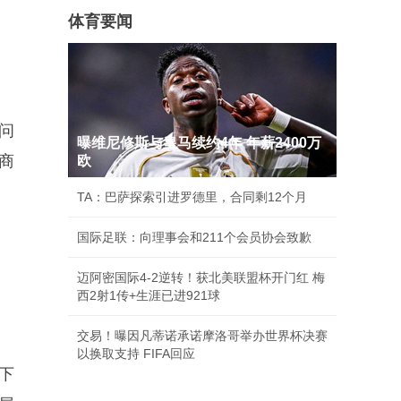
体育要闻
问
曝维尼修斯与皇马续约4年 年薪2400万
商
欧
TA：巴萨探索引进罗德里，合同剩12个月
国际足联：向理事会和211个会员协会致歉
迈阿密国际4-2逆转！获北美联盟杯开门红 梅
西2射1传+生涯已进921球
交易！曝因凡蒂诺承诺摩洛哥举办世界杯决赛
以换取支持 FIFA回应
下