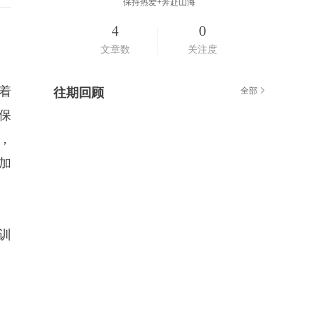
保持热爱+奔赴山海
4
0
文章数
关注度
着
往期回顾
全部
保
，
加
训