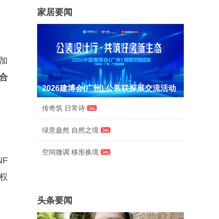
家居要闻
板加
合
2026建博会(广州) 公装联探展交流活动
传奇筑 日常诗
绿意盎然 自然之境
空间微调 移形换境
F
权
头条要闻