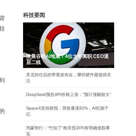
科技要闻
背
拉
凌晨谷歌AI地震！4位大牛离职 CEO退
居二线
库克卸任后的苹果发布会，哪些硬件最值得关
到
注
DeepSeek预告API价格上涨：“预计涨幅较大”
SpaceX首份财报：营收暴涨92%，AI狂烧千
的
亿
鸿蒙智行："竹知了"相关投诉均有明确侵权事
实