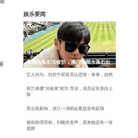
屋
娱乐要闻
周杰伦私生活被扒，澳门传闻水落石出
展
艺人何与、刘些宁双双否认恋情：单身，勿扰
荷兰弟遭“河南弟”抢功 导演，演员证实亲自上
阵
受台风影响，浙江一演唱会紧急宣布延期
被前助理背刺，刘晓庆发声，原来她还有一张
底牌