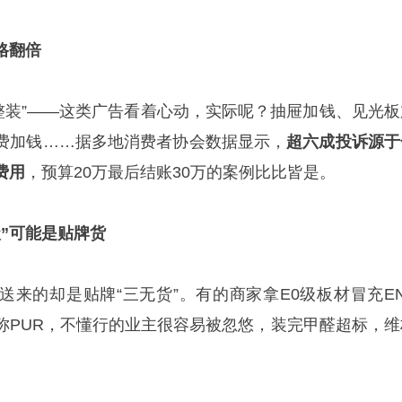
格翻倍
0元全屋整装”——这类广告看着心动，实际呢？抽屉加钱、见光
费加钱……据多地消费者协会数据显示，
超六成投诉源于
费用
，预算20万最后结账30万的案例比比皆是。
级”可能是贴牌货
送来的却是贴牌“三无货”。有的商家拿E0级板材冒充EN
称PUR，不懂行的业主很容易被忽悠，装完甲醛超标，维