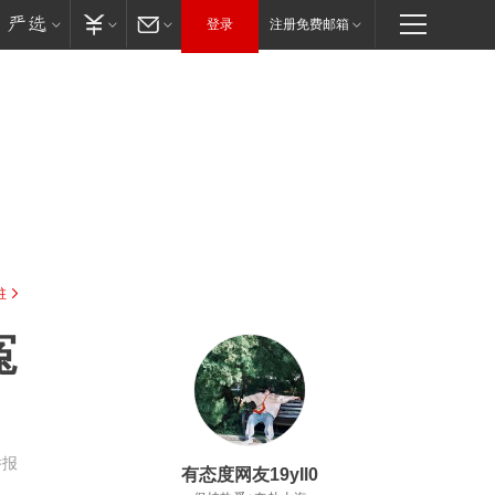
登录
注册免费邮箱
驻
冤
举报
有态度网友19yIl0