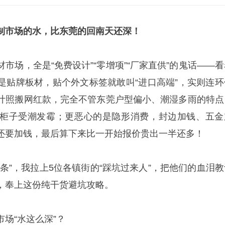
制市场的水，比东莞的回南天还深！
市场，全是“免费设计”“零增项”“厂家直供”的鬼话——看
是贴牌板材，贴个外文标签就敢叫“进口高端”，实则连环
计照搬网红款，完全不管东莞户型偏小、潮湿多雨的特点
柜子受潮发霉；更恶心的是隐形消费，封边加钱、五金
还要加钱，最后算下来比一开始报价贵出一半还多！
条”，我拉上5位各镇街的“踩坑过来人”，把他们的血泪教
，奉上这份纯干货避坑攻略。
场“水这么深”？