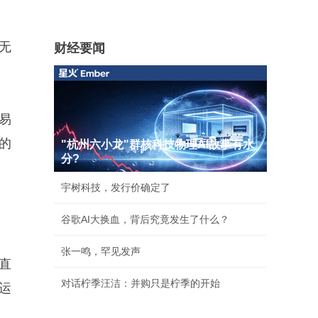
无
财经要闻
易
的
"杭州六小龙"群核科技物理AI故事有水
分?
宇树科技，发行价确定了
谷歌AI大换血，背后究竟发生了什么？
张一鸣，罕见发声
直
对话柠季汪洁：并购只是柠季的开始
运