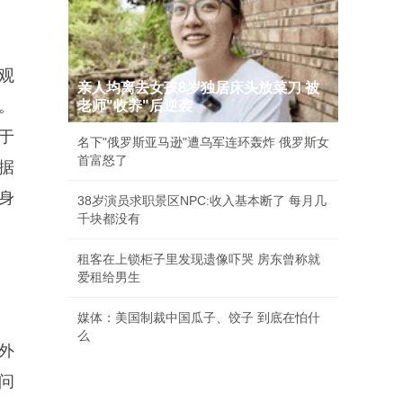
观
亲人均离去女孩8岁独居床头放菜刀 被
。
老师"收养"后逆袭
于
名下"俄罗斯亚马逊"遭乌军连环轰炸 俄罗斯女
首富怒了
据
身
38岁演员求职景区NPC:收入基本断了 每月几
千块都没有
租客在上锁柜子里发现遗像吓哭 房东曾称就
爱租给男生
媒体：美国制裁中国瓜子、饺子 到底在怕什
么
外
问