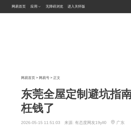
网易首页
应用
无障碍浏览
进入关怀版
网易首页
>
网易号
> 正文
东莞全屋定制避坑指南
枉钱了
2026-05-15 11:51:03 来源:
有态度网友19yIl0
广东