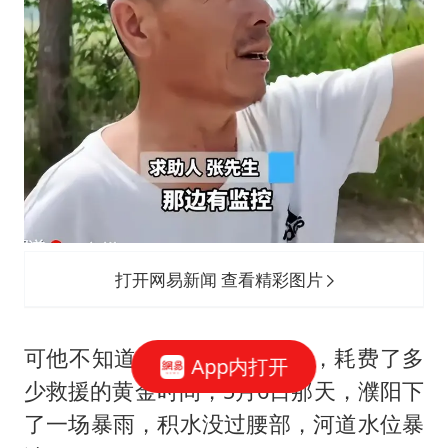
打开网易新闻 查看精彩图片
可他不知道的是，这个“不敢”，耗费了多
App内打开
少救援的黄金时间，5月6日那天，濮阳下
了一场暴雨，积水没过腰部，河道水位暴