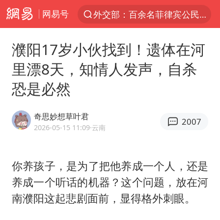
网易号
外交部：百余名菲律宾公民因非法就业、非法居留被依法处理
7月份居民消费价格指数保持温和上涨
濮阳17岁小伙找到！遗体在河
中使馆：重大涉诈逃犯檀某落网
里漂8天，知情人发声，自杀
台湾不是国家不存在“国格”
恐是必然
百花奖完整获奖名单公布
独闯南太行失联14天的女子已找到
奇思妙想草叶君
2007
哥伦比亚强震已致超20人死亡
2026-05-15 11:09
·云南
哥伦比亚发生7.5级地震
伊朗最高领袖将任命数名高级指挥官
你养孩子，是为了把他养成一个人，还是
养成一个听话的机器？这个问题，放在河
广岛长崎的昨天未必不会是日本的明天
南濮阳这起悲剧面前，显得格外刺眼。
高铁双人座被免票儿童挤成3人座