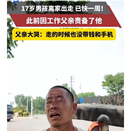
国内发现多起“Sorry”勒索病毒攻击
上海将苏州河水强排至黄浦江
易烊千玺金鸡百花双料影帝
中方：奉劝美方解除对古巴制裁封锁
“老戏骨”秦焰去世
公安部通报：抓获犯罪嫌疑人8200余名
外交部：藏南地区是中国领土
真理之光，何以能照亮复兴之路？