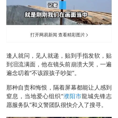
打开网易新闻 查看精彩图片
逢人就问，见人就递，贴到手指发软，贴
到泪流满面，他在镜头前崩溃大哭，一遍
遍念叨着“不该跟孩子吵架”。
那种自责和悔恨，隔着屏幕都能让人感到
窒息，当地爱心组织“
濮阳市
龍城先锋志
愿服务队”和义警团队很快介入了搜寻。