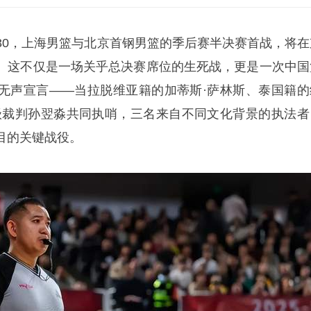
9:30，上海男篮与北京首钢男篮的季后赛半决赛首战，将在
。这不仅是一场关乎总决赛席位的生死战，更是一次中国
无声宣言——当拉脱维亚籍的加蒂斯·萨林斯、泰国籍的
级裁判孙翌淼共同执哨，三名来自不同文化背景的执法者
目的关键战役。