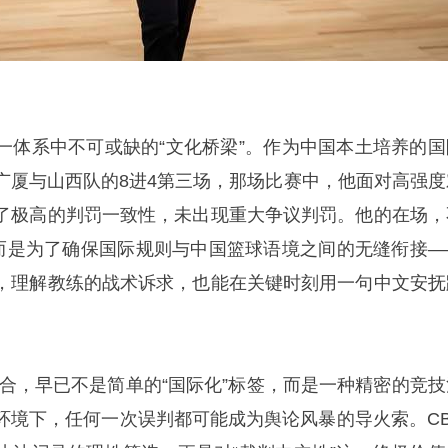
一体系中不可或缺的“文化桥梁”。作为中国本土培养的国
广厦与山西队的8进4第三场，那场比赛中，他面对高强度
了极高的判罚一致性，未出现重大争议判罚。他的在场，
，而是为了确保国际规则与中国篮球语境之间的无缝衔接—
，理解教练的战术诉求，也能在关键时刻用一句中文安抚
组合，早已不是简单的“国际化”标签，而是一种精密的竞技
环境下，任何一次误判都可能成为舆论风暴的导火索。CB