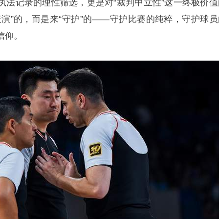
执法记录的理性筛选，更是对“裁判中立性”这一终极价值
表演”的，而是来“守护”的——守护比赛的纯粹，守护球员
信仰。