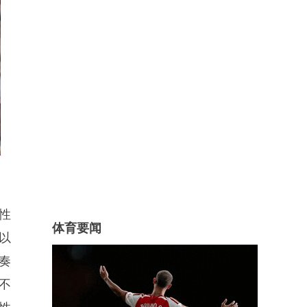
性
体育要闻
以
奏
不