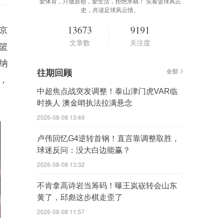
爱体育，只做原创，爱生活，拒绝水稿！ 笑看篮球风云
史，共读足球风云情。
13673
9191
京
文章数
关注度
篮
纳
往期回顾
全部
，
中超焦点战突发调整！泰山津门虎VAR临
时换人 澳金哨执法拉满悬念
2026-08-08 13:49
卢伟回忆G4逆转首钢！直言靠调整取胜，
球迷反问：没大白边能赢？
2026-08-08 13:32
不肯拿高诗岩当筹码！曝王岚嵚转会山东
黄了，邱彪这步棋走歪了
2026-08-08 11:57