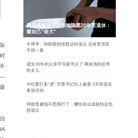
男子杀害母子后原地隐匿20年至退休：
赌自己"命大"
牛弹琴：特朗普的愤怒达到顶点 还有更哭笑
际
不得一幕
对
遗失30年的父亲手写家书火了 网友淘到后寄
不
给女儿
—
中纪委打多"虎":市委书记任上被查 3天前还在
躁
参加活动
特朗普被指不想再打了：哪怕未达成核协议也
想退出
治
A