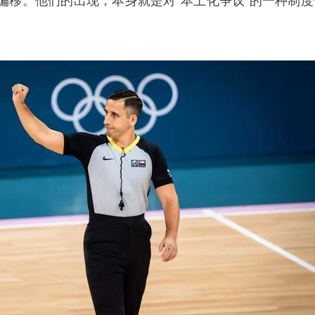
偏移。他们的出现，本身就是对“本土化争议”的一种制度