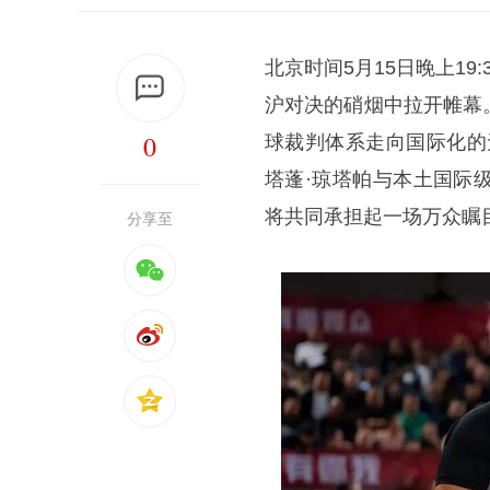
北京时间5月15日晚上1
沪对决的硝烟中拉开帷幕
0
球裁判体系走向国际化的
塔蓬·琼塔帕与本土国际
将共同承担起一场万众瞩
分享至