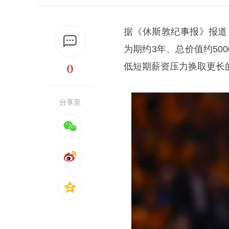
据《休斯敦纪事报》报道
为期约3年、总价值约5
0
低短期薪资压力换取更长
分享至