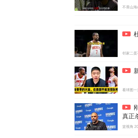
不畏山海a 2
邻家二蛋不靠
看球图一乐 2
真正
篮视角 202