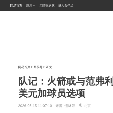
网易首页
应用
无障碍浏览
进入关怀版
网易首页
>
网易号
> 正文
队记：火箭或与范弗利
美元加球员选项
2026-05-15 11:07:10 来源:
懂球帝
北京