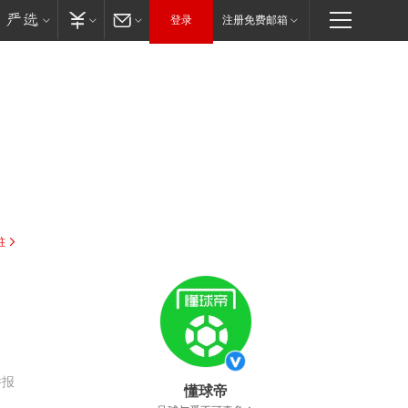
登录
注册免费邮箱
驻
举报
懂球帝