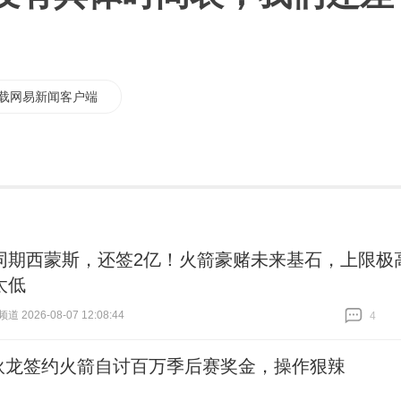
载网易新闻客户端
同期西蒙斯，还签2亿！火箭豪赌未来基石，上限极
太低
 2026-08-07 12:08:44
4
跟贴
4
狄龙签约火箭自讨百万季后赛奖金，操作狠辣