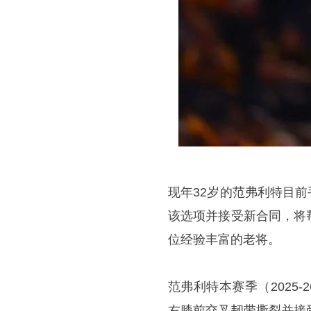
现年32岁的范弗利特目前手
该选项并接受新合同，将
位经验丰富的老将。
范弗利特本赛季（2025
右膝前交叉韧带撕裂并接