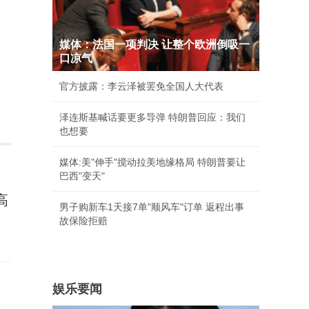
媒体：法国一项判决 让整个欧洲倒吸一
口凉气
官方披露：李云泽被罢免全国人大代表
泽连斯基喊话要更多导弹 特朗普回应：我们
也想要
媒体:美"伸手"搅动拉美地缘格局 特朗普要让
巴西"变天"
高
男子购新车1天接7单"顺风车"订单 返程出事
故保险拒赔
娱乐要闻