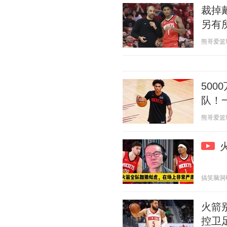
裁掉
另有
熊哥爱篮球 2
50
队！
熊哥爱篮球 2
搞笑脑洞研究
火箭
控卫