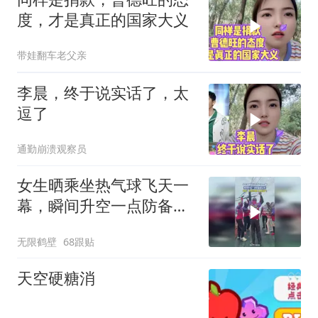
度，才是真正的国家大义
带娃翻车老父亲
李晨，终于说实话了，太
逗了
通勤崩溃观察员
女生晒乘坐热气球飞天一
幕，瞬间升空一点防备都
没有
无限鹤壁
68跟贴
天空硬糖消