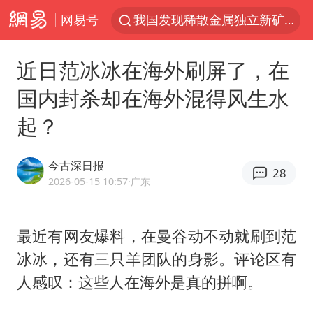
网易号
我国发现稀散金属独立新矿物——乌斯河锗矿
上海鼓励居家办公
近日范冰冰在海外刷屏了，在
多地银行上调存款利率
国内封杀却在海外混得风生水
新疆生产建设兵团生态环境局原局长被查
起？
朱一龙的鼻子怎么了
5万元以下微型代步车集体遇冷
今古深日报
28
大疆错失宇树
2026-05-15 10:57
·广东
费大厨口号更改 不再宣传小炒肉大王
周星驰妈妈现身香港首映礼
最近有网友爆料，在曼谷动不动就刷到
范
冰冰
，还有三只羊团队的身影。评论区有
上海地铁4条线路全线停运
人感叹：这些人在海外是真的拼啊。
4.2平卫生间补漏注胶花1.55万