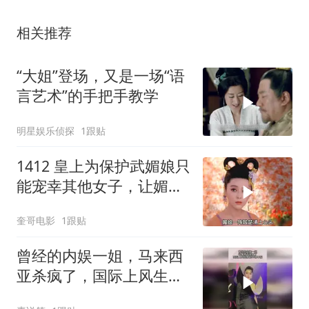
相关推荐
“大姐”登场，又是一场“语
言艺术”的手把手教学
明星娱乐侦探
1跟贴
1412 皇上为保护武媚娘只
能宠幸其他女子，让媚娘
肝肠寸断！
奎哥电影
1跟贴
曾经的内娱一姐，马来西
亚杀疯了，国际上风生水
起不得不服！