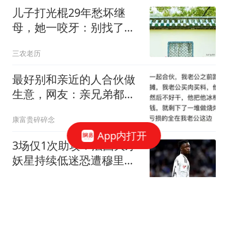
儿子打光棍29年愁坏继
母，她一咬牙：别找了，
妈这儿就有现成的
三农老历
最好别和亲近的人合伙做
生意，网友：亲兄弟都闹
掰了
康富贵碎碎念
App内打开
3场仅1次助攻！法国天才
妖星持续低迷恐遭穆里尼
奥弃用，赶紧走人
零度眼看球
儿子打光棍29年愁怀继
母，她一咬牙说:别找了，