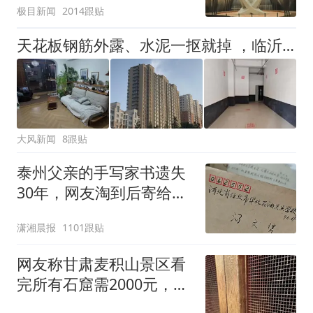
极目新闻
2014跟贴
天花板钢筋外露、水泥一抠就掉 ，临沂一安置楼交房半年即被鉴定存安全隐患；楼体至今未加固，仍有居民常住
大风新闻
8跟贴
泰州父亲的手写家书遗失
30年，网友淘到后寄给女
儿：花鸟市场搬了，但爱
潇湘晨报
1101跟贴
还在
网友称甘肃麦积山景区看
完所有石窟需2000元，景
区：部分石窟受特别保