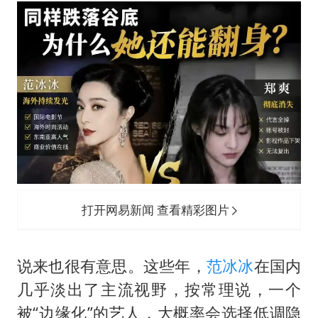
56岁刘奕君跟13岁女儿合跳
三预警齐发 11个省份有大到暴雨
“还不如不放假”
梅婷12岁女儿百花奖发言
从科技创新看开局起步的时与势
打开网易新闻 查看精彩图片
说来也很有意思。这些年，
范冰冰
在国内
几乎淡出了主流视野，按常理说，一个
被“边缘化”的艺人，大概率会选择低调隐