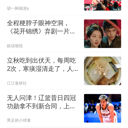
鲁鸣是否弃用
胡一舸南游y
全程梗脖子眼神空洞，
《花开锦绣》弃剧一片，
老戏骨迟蓬都带不动
娱说瑜悦
立秋吃到出伏天，每周吃
2次，寒痰湿清走了，人
也舒服！
江江食研社
无人问津！辽篮昔日四冠
功勋拿不到新合同，上赛
季曾单场砍25+6
男足的小球童