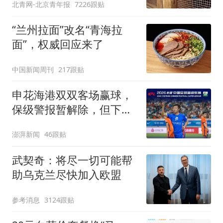
北青网-北京青年报
7226跟贴
护，游客可按需买
“兰州拉面”改名“青海拉
面”，权威回应来了
中国新闻周刊
217跟贴
申花海港双双客场赢球，
保级警报暂解除，但下一
轮才是生死战
澎湃新闻
46跟贴
武契奇：将尽一切可能帮
助乌克兰尽快加入欧盟
参考消息
3124跟贴