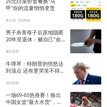
20元白菜价套餐换“马
甲”你的流量悄悄变贵
新京报
692跟贴
男子杀害母子后原地隐匿
20年至退休：赌自己"命
大"
极目新闻
牛弹琴：特朗普的愤怒达
到顶点 还有更哭笑不得一
幕
现代快报
一场69-65热身赛！验出
中国女篮“最大水货”，宫