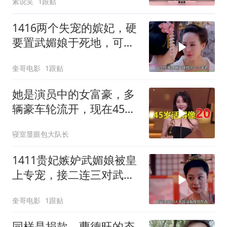
素说笑
1跟贴
1416两个失宠的嫔妃，硬
要置武媚娘于死地，可初
恋带她走还不乐意
奎哥电影
1跟贴
她是演员中的女富豪，多
辆豪车轮流开，现在45岁
却活得像20岁
寝室显眼包大队长
1411贵妃嫉妒武媚娘被皇
上专宠，接二连三对武媚
娘动手
奎哥电影
1跟贴
同样是捐款，曹德旺的态