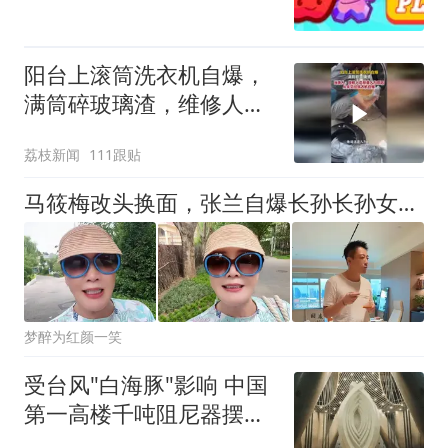
阳台上滚筒洗衣机自爆，
满筒碎玻璃渣，维修人员
称是人为原因，从未见过
荔枝新闻
111跟贴
洗衣机自爆
马筱梅改头换面，张兰自爆长孙长孙女现状，汪吉辰火成了中心位
梦醉为红颜一笑
受台风"白海豚"影响 中国
第一高楼千吨阻尼器摆动
明显