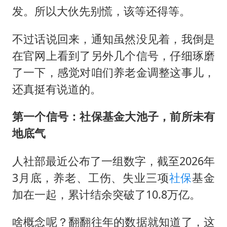
酒店回应车内过夜被收150元
发。所以大伙先别慌，该等还得等。
36岁男演员成景区NPC后人气爆棚
不过话说回来，通知虽然没见着，我倒是
几元成本的AI广告导致千万市值蒸发
在官网上看到了另外几个信号，仔细琢磨
人民的健康、体质、幸福一脉相承
了一下，感觉对咱们养老金调整这事儿，
还真挺有说道的。
第一个信号：社保基金大池子，前所未有
地底气
人社部最近公布了一组数字，截至2026年
3月底，养老、工伤、失业三项
社保
基金
加在一起，累计结余突破了10.8万亿。
啥概念呢？翻翻往年的数据就知道了，这