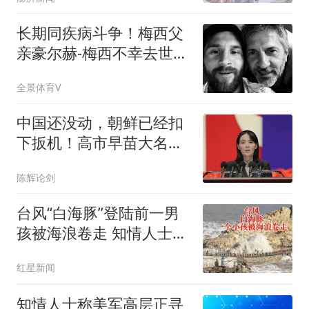
长期同疾病斗争！梅西父
亲豪尔赫-梅西不幸去世，
终年68岁
全景体育V
中国还没动，朝鲜已经扣
下扳机！高市早苗大名，
被平壤写在了靶心
陈辉论剑
台风“白海豚”登陆前一男
孩被海浪卷走 知情人士发
声
红星新闻
知情人士称美军高层正寻