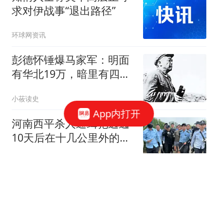
求对伊战事“退出路径”
环球网资讯
彭德怀锤爆马家军：明面
有华北19万，暗里有四野
重炮支援少人知
小莜读史
App内打开
河南西平杀人通缉犯逃逸
10天后在十几公里外的玉
米地里被抓，抓捕细节曝
Mr王的饭后茶
光
云南vs成都：四外援PK五
外援，侯永永、韦世豪首
发