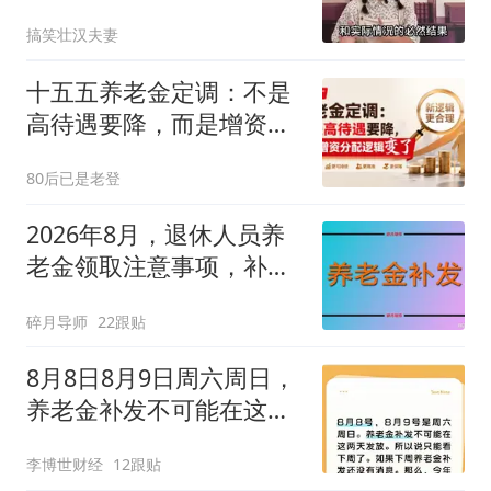
条件吗？
搞笑壮汉夫妻
十五五养老金定调：不是
高待遇要降，而是增资分
配逻辑变了
80后已是老登
2026年8月，退休人员养
老金领取注意事项，补发
说明
碎月导师
22跟贴
8月8日8月9日周六周日，
养老金补发不可能在这两
天那就只能等下周
李博世财经
12跟贴