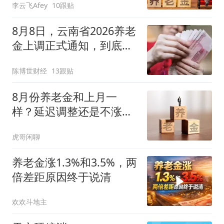
李云飞Afey
10跟贴
8月8日，云南省2026养老
金上调正式通知，到底有
没有发布？
陈博世财经
13跟贴
8月份养老金和上月一
样？延迟调整还是不涨
了？背后原因透出答案
虎哥闲聊
养老金涨1.3%和3.5%，两
倍差距原因终于说清
欢欢斗地主