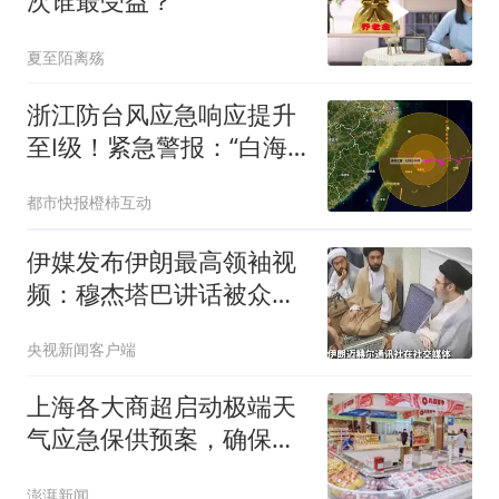
次谁最受益？
夏至陌离殇
浙江防台风应急响应提升
至Ⅰ级！紧急警报：“白海
豚”将于9日傍晚至10日早
都市快报橙柿互动
晨登陆浙江，暴雨最强时
段逼近，局部特大暴雨
伊媒发布伊朗最高领袖视
频：穆杰塔巴讲话被众人
围住
央视新闻客户端
上海各大商超启动极端天
气应急保供预案，确保物
资充足价格平稳
澎湃新闻