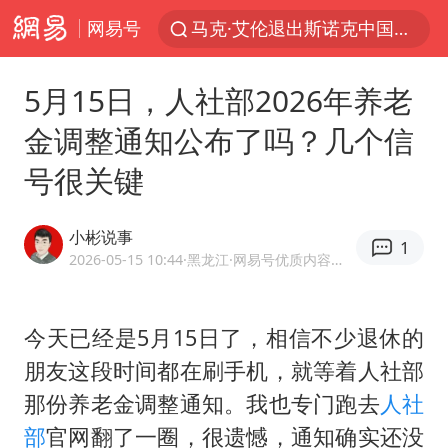
马克·艾伦退出斯诺克中国公开赛
网易号
西湖突现狂风暴雨 游客瞬间被浇透
隔20米开高仿奶茶店被判赔35万元
5月15日，人社部2026年养老
金饰克价一夜涨回1300元
金调整通知公布了吗？几个信
粉丝穿热巴应援球衣收获拜仁球员签名
号很关键
新疆景区自驾服务费改为按车收费
“不怕六爷挂得多 就怕六爷挂一颗”
小彬说事
1
2026-05-15 10:44
·黑龙江
·网易号优质内容创作者
多家A股公司收到美国关税退款
视频丨中国东方电气集团原党组副书记、董事宋致远被查
今天已经是5月15日了，相信不少退休的
直击东北超：哈尔滨vs通辽
朋友这段时间都在刷手机，就等着人社部
香港宏福苑火灾或由烟头引起
那份养老金调整通知。我也专门跑去
人社
白海豚将正面袭击贯穿浙江
部
官网翻了一圈，很遗憾，通知确实还没