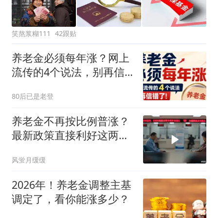
笑熬浆糊111
42跟贴
养老金必须每年涨？网上
流传的4个说法，别再信
错了
80后已是老登
养老金不再按比例普涨？
最新政策直接利好这两类
人
风蛍月缓缓
2026年！养老金调整主基
调定了，看你能涨多少？