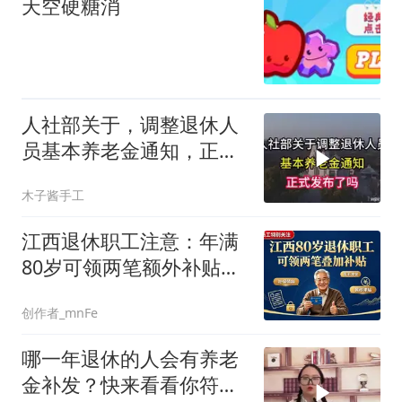
天空硬糖消
人社部关于，调整退休人
员基本养老金通知，正式
发布了吗
木子酱手工
江西退休职工注意：年满
80岁可领两笔额外补贴，
叠加领取相当于每月加薪
创作者_mnFe
哪一年退休的人会有养老
金补发？快来看看你符合