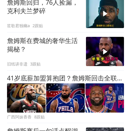
詹姆斯回归，76人捡漏，
克利夫兰梦碎
笙歌君独幽a
2跟贴
詹姆斯在费城的奢华生活
揭秘？
旧纸讲非遗
3跟贴
41岁底薪加盟算抱团？詹姆斯回击全联盟：你们不懂我在追什么？
广西阿妹香香
8跟贴
詹姆斯赛后一句话点醒湖