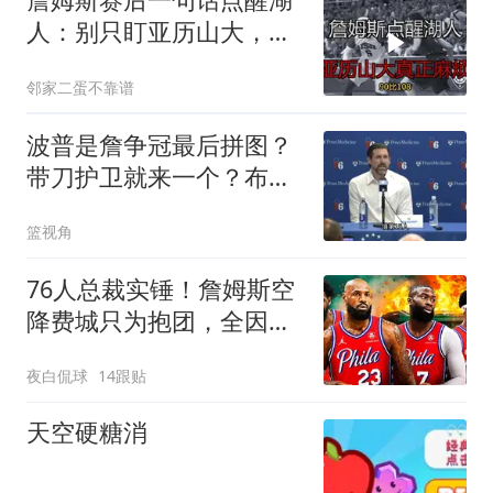
人：别只盯亚历山大，真
正麻烦在这！
邻家二蛋不靠谱
波普是詹争冠最后拼图？
带刀护卫就来一个？布朗
尼还能签来吗？
篮视角
76人总裁实锤！詹姆斯空
降费城只为抱团，全因球
队交易来布朗
夜白侃球
14跟贴
天空硬糖消