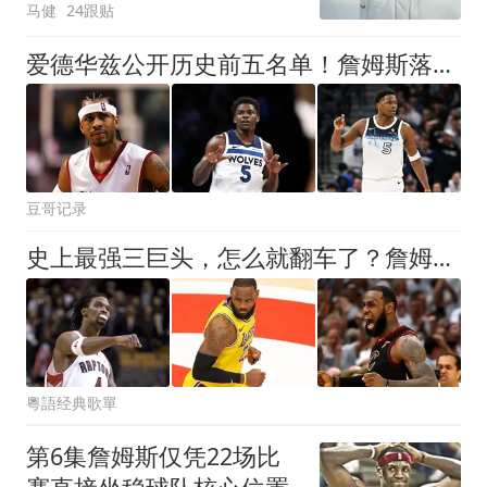
马健
24跟贴
爱德华兹公开历史前五名单！詹姆斯落选，艾弗森入选引热议
豆哥记录
史上最强三巨头，怎么就翻车了？詹姆斯8分释兵权的原因是什么？
粵語经典歌單
第6集詹姆斯仅凭22场比