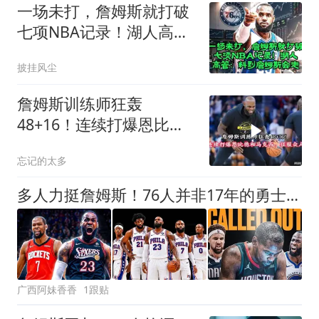
一场未打，詹姆斯就打破
七项NBA记录！湖人高
管：料到詹姆斯会走
披挂风尘
詹姆斯训练师狂轰
48+16！连续打爆恩比德
和马克西，征服众人
忘记的太多
多人力挺詹姆斯！76人并非17年的勇士，他也没像杜兰特巅峰投敌
广西阿妹香香
1跟贴