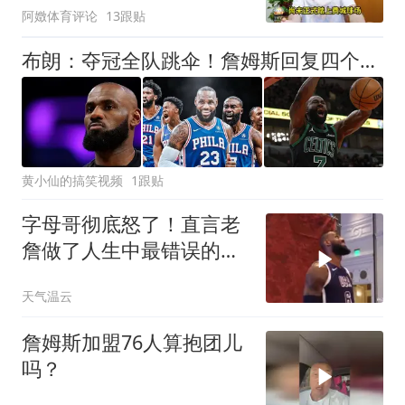
阿嬍体育评论
13跟贴
布朗：夺冠全队跳伞！詹姆斯回复四个字，让费城球迷倒吸一口凉气
黄小仙的搞笑视频
1跟贴
字母哥彻底怒了！直言老
詹做了人生中最错误的决
定，想拿冠军没戏
天气温云
詹姆斯加盟76人算抱团儿
吗？