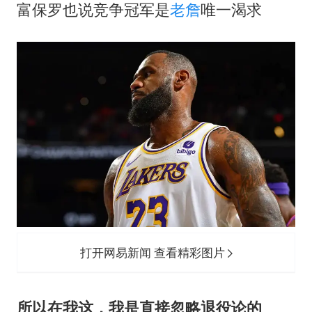
富保罗也说竞争冠军是
老詹
唯一渴求
如何把百年大党建设得更加坚强有力
80后女柜员逆袭成4200亿银行副行长
余承东口误将24999元电脑报成2499
小伙靠AI减肥 45天瘦40斤进了ICU
总书记关心百姓身边这些民生大事
打开网易新闻 查看精彩图片
所以在我这，我是直接忽略退役论的