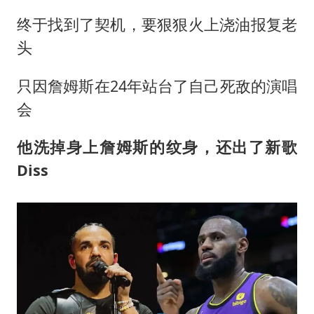
终于找到了契机，要狠狠火上浇油报复老
头
只因詹姆斯在24年站台了自己死敌的演唱
会
他洗掉身上詹姆斯的纹身，还出了新歌
Diss