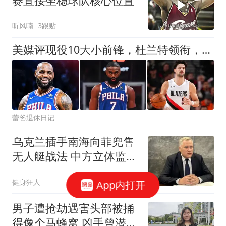
赛直接坐稳球队核心位置
听风喃
3跟贴
美媒评现役10大小前锋，杜兰特领衔，詹姆斯第4，伦纳德入前3
蕾爸退休日记
乌克兰插手南海向菲兜售
无人艇战法 中方立体监控
全开
健身狂人
App内打开
男子遭抢劫遇害头部被捅
得像个马蜂窝 凶手曾潜逃