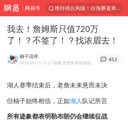
维持强台风级！白海豚直奔华东沿海
网易号
印度暴发金迪普拉病毒
我去！詹姆斯只值720万
41岁女子为鼓励女儿考上985研究生
了！？不签了！？找浓眉去！
24小时不关空调 电费反而更低？
美国退回1000亿美元关税
柚子说球
452
“事业单位招聘不是人情买卖”
2026-05-15 10:27
·福建
·优质体育领域创作者
河南试行周五下午弹性离岗
李亚鹏向地铁吐血女孩捐99999元
湖人赛季结束后，老詹未来悬而未决
新华社权威快报|我国编制完成新版全月地质图
但柚子始终相信，正如
湖人
队记所言
山东财大教授刘海明逝世 终年38岁
所有迹象都表明勒布朗仍会继续征战
“银行午休1.5小时”留个窗口行不行
要给全体职工“应休尽休”的底气