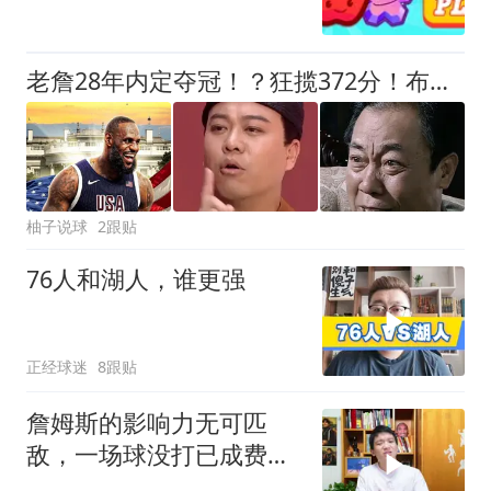
老詹28年内定夺冠！？狂揽372分！布朗才是大当家！
柚子说球
2跟贴
76人和湖人，谁更强
正经球迷
8跟贴
詹姆斯的影响力无可匹
敌，一场球没打已成费城
传奇