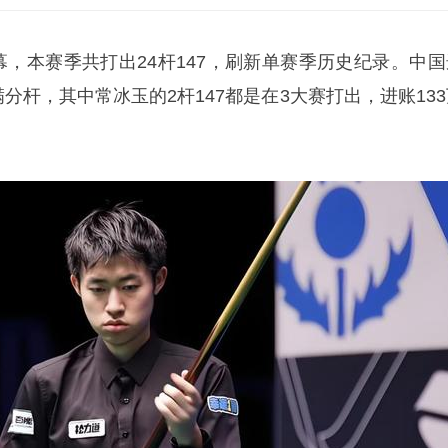
幕，本赛季共打出24杆147，刷新单赛季历史纪录。中国
满分杆，其中常冰玉的2杆147都是在3大赛打出，进账13