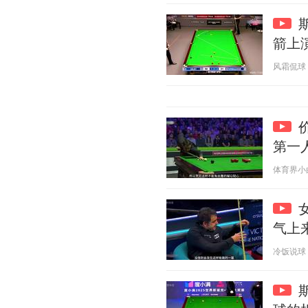
箭上
风霜侃球 20
第一
体育界小白 2
气上
冷饭说球 20