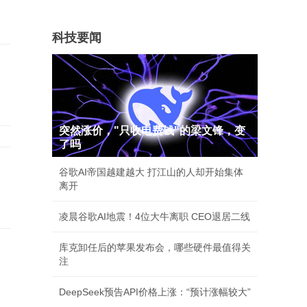
科技要闻
突然涨价，"只收电费钱"的梁文锋，变
了吗
谷歌AI帝国越建越大 打江山的人却开始集体
离开
凌晨谷歌AI地震！4位大牛离职 CEO退居二线
库克卸任后的苹果发布会，哪些硬件最值得关
注
DeepSeek预告API价格上涨：“预计涨幅较大”