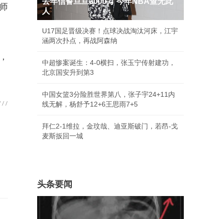
去年信誓旦旦3000万 今年NBA查无此
师
人
U17国足晋级决赛！点球决战淘汰河床，江宇
涵两次扑点，再战阿森纳
，
中超惨案诞生：4-0横扫，张玉宁传射建功，
北京国安升到第3
中国女篮3分险胜世界第八，张子宇24+11内
线无解，杨舒予12+6王思雨7+5
拜仁2-1维拉，金玟哉、迪亚斯破门，若昂-戈
麦斯扳回一城
头条要闻