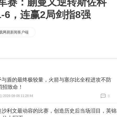
冠军赛：蒯曼又逆转斯佐科
1-6，连赢2局剑指8强
载网易新闻客户端
矛与盾的最终极较量，火箭与塞尔比全程进攻不防
招招致命！
026-08-06 11:28:44
0
跟贴
0
奥沙利文最动容的比赛，创造历史后当场泪目，英锦