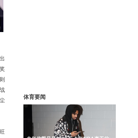
出
万奖
则
战
体育要闻
尘
旺