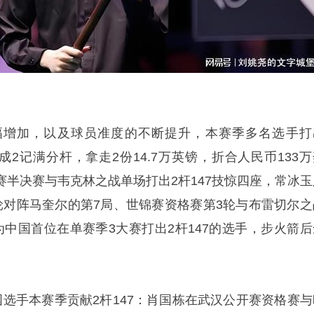
幅增加，以及球员准度的不断提升，本赛季多名选手打
完成2记满分杆，拿走2份14.7万英镑，折合人民币133
半决赛与韦克林之战单场打出2杆147技惊四座，
常冰玉
轮对阵马奎尔的第7局、世锦赛资格赛第3轮与布雷切尔之
为中国首位在单赛季3大赛打出2杆147的选手，步火箭后
国选手本赛季贡献2杆147：肖国栋在武汉公开赛资格赛与