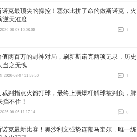
斯诺克最顶尖的操控！塞尔比拼了命的做斯诺克，火
演逆天准度
26-08-07 10:08:08
1
跟贴
1
价值两百万的封神对局，刷新斯诺克两项记录，历史
人当之无愧
026-08-07 11:59:50
1
跟贴
1
女裁判指点火箭打球，最终上演爆杆解球被判负，脾
来挡不住！
26-08-06 11:17:14
0
跟贴
0
斯诺克最新比赛！奥沙利文强势连鞭马奎尔，唯一练