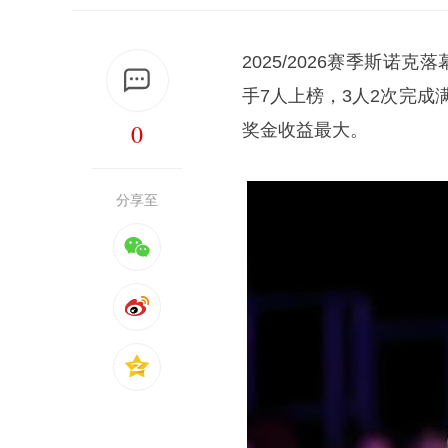
2025/2026赛季
斯诺克
落
手7人上榜，3人2次完成
0
奖金收益最大。
分享至