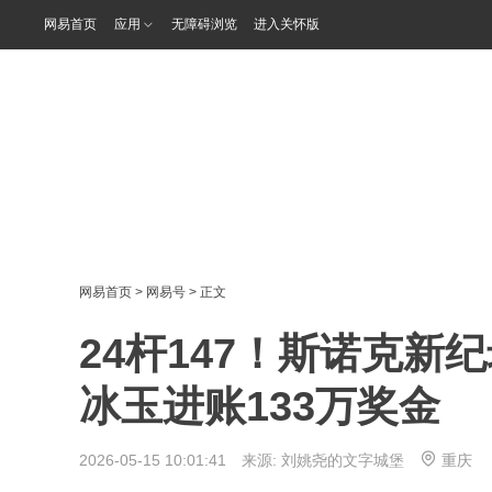
网易首页
应用
无障碍浏览
进入关怀版
网易首页
>
网易号
> 正文
24杆147！斯诺克新
冰玉进账133万奖金
2026-05-15 10:01:41 来源:
刘姚尧的文字城堡
重庆