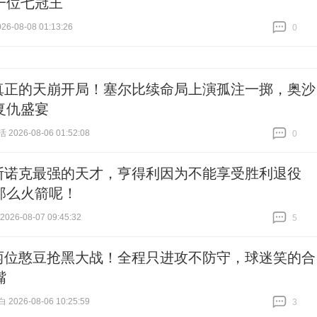
一位七冠王
6-08-08 01:13:26
0
跟贴
0
真正的天崩开局！塞尔比续命局上演孤注一掷，奥沙
复仇盛宴
026-08-06 01:52:08
0
跟贴
0
斯诺克最强的天才，亨得利因为不能享受胜利退役
那么火箭呢！
26-08-07 09:45:32
5
跟贴
5
两位憨豆抢黑大战！全程只进攻不防守，球迷笑的合
嘴
026-08-06 10:25:59
3
跟贴
3