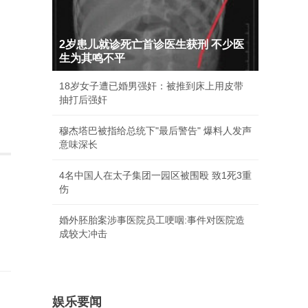
2岁患儿就诊死亡首诊医生获刑 不少医
生为其鸣不平
18岁女子遭已婚男强奸：被推到床上用皮带
抽打后强奸
穆杰塔巴被指给总统下"最后警告" 爆料人发声
意味深长
4名中国人在太子集团一园区被围殴 致1死3重
伤
婚外胚胎案涉事医院员工哽咽:事件对医院造
成较大冲击
娱乐要闻