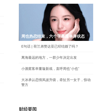
周也热恋结束，六个字暴露单身状态
E句话 | 荷兰弟赞达亚已经结婚了吗？
离海最远的地方，一群少年决定出发
小酒窝客串董璇新戏，直呼周也“小也”
大冰承认恋情风波升级，牵扯另一女子，惊动
警方
财经要闻