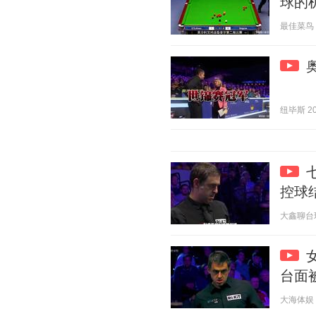
球的
最佳菜鸟 20
纽毕斯 202
控球结
大鑫聊台球 2
台面
大海体娱 20