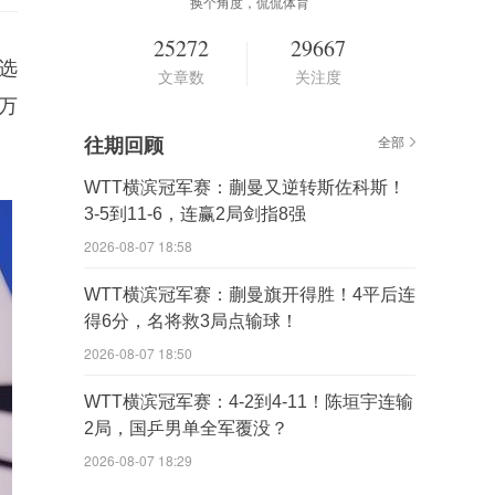
换个角度，侃侃体育
25272
29667
选
文章数
关注度
3万
往期回顾
全部
WTT横滨冠军赛：蒯曼又逆转斯佐科斯！
3-5到11-6，连赢2局剑指8强
2026-08-07 18:58
WTT横滨冠军赛：蒯曼旗开得胜！4平后连
得6分，名将救3局点输球！
2026-08-07 18:50
WTT横滨冠军赛：4-2到4-11！陈垣宇连输
2局，国乒男单全军覆没？
2026-08-07 18:29