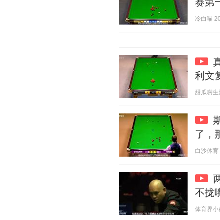
赛第
冷白喵 202
利文
甜瓜唠生活 2
了，
白沙体育 20
不拢
体育界小白 2