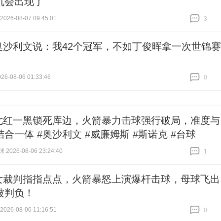
机会出现了
26-08-07 09:45:01
3
跟贴
3
奥沙利文说：我42个冠军，不如丁俊晖拿一次世锦赛
6-08-06 01:33:46
0
跟贴
0
七红一黑锁死库边，火箭暴力击球强行破局，准度与
合一体 #奥沙利文 #威廉姆斯 #斯诺克 #台球
026-08-06 23:24:40
1
跟贴
1
女裁判指指点点，火箭暴怒上演爆杆击球，母球飞出
被判负！
26-08-06 11:16:51
0
跟贴
0