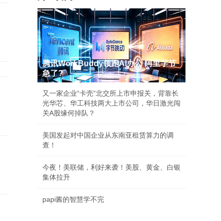
腾讯WorkBuddy领跑AI办公 阿里字节
急了?
又一家企业“卡壳”北交所上市申报关，背靠长
光华芯、华工科技两大上市公司，华日激光闯
关A股缘何掉队？
美国发起对中国企业从东南亚租赁算力的调
查！
今夜！美联储，利好来袭！美股、黄金、白银
集体拉升
papi酱的智慧学不完