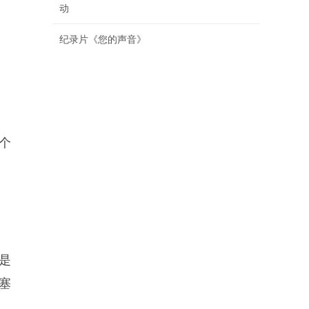
动
纪录片《您的声音》
个
是
塞