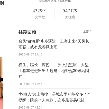
新民晚报选择上海的理由
到
432991
547179
文章数
关注度
往期回顾
全部
台风“白海豚”步步逼近！上海未来4天风长
雨强，或有龙卷风出现
2026-08-07 21:46
横生、猛长、深挖……沪上别墅区，大型
工程车进进出出！违建工地竖起30米高围
挡
2026-08-07 18:55
“蛇咬人”频上热搜！是城市里的蛇变多了？
提醒：院前个人急救，这步最容易犯错
2026-08-07 18:54