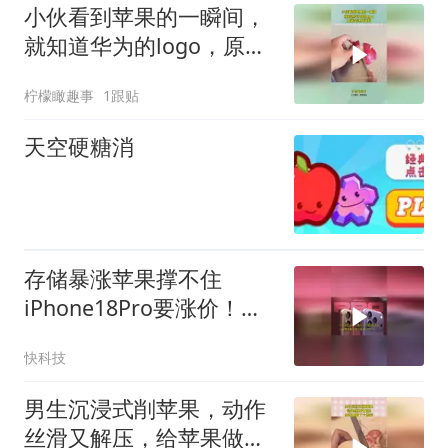
小伙看到苹果的一瞬间，
就知道华为的logo，原来
是这样来的
柠檬瞰趣事
1跟贴
天空硬糖消
存储暴涨苹果撑不住
iPhone18Pro要涨价！国
行版本售价万元起步没啥
快科技
问题
男生沉浸式削苹果，动作
丝滑又解压，给苹果做了