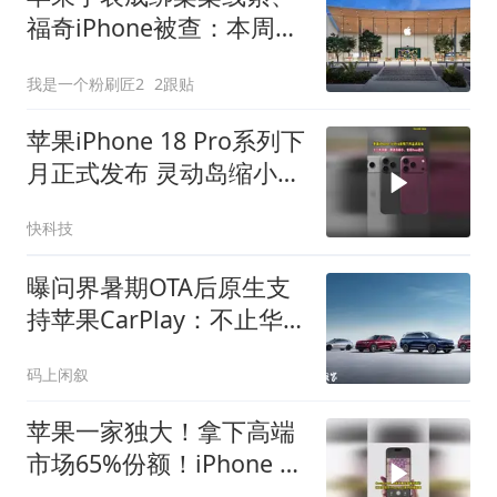
福奇iPhone被查：本周3
起苹果犯罪事件
我是一个粉刷匠2
2跟贴
苹果iPhone 18 Pro系列下
月正式发布 灵动岛缩小、
首搭2nm芯片
快科技
曝问界暑期OTA后原生支
持苹果CarPlay：不止华
为乾崑智驾ADS 5
码上闲叙
苹果一家独大！拿下高端
市场65%份额！iPhone 17
系列扛起销量大旗