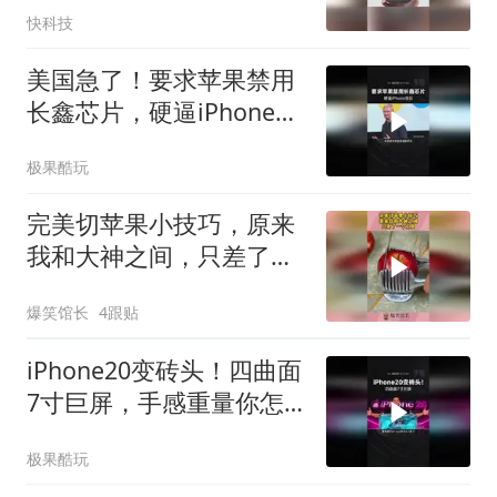
快科技
美国急了！要求苹果禁用
长鑫芯片，硬逼iPhone涨
价
极果酷玩
完美切苹果小技巧，原来
我和大神之间，只差了一
个工具！
爆笑馆长
4跟贴
iPhone20变砖头！四曲面
7寸巨屏，手感重量你怎
么选？
极果酷玩