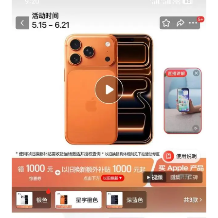
国足U17与阿森纳决赛取消 并列冠军
以军士兵把枪口对准中国记者
暑期研学游升温 在旅途中增长知识
猫咪过火把节被抹成黑猫
BLG经理辟谣Bin离队
总书记点赞的非遗苗绣焕发新生机