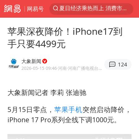
网易号
《披荆斩棘2026》阵容官宣
于东来回应胖东来近25年老店年底关闭
苹果深夜降价！iPhone17到
哈马斯称坚持加沙停火协议路线图
手只要4499元
白海豚对华东华北影响会大于巴威
独闯南太行的失联女生最后轨迹已确认
大象新闻
124
刘嘉玲晒与周星驰合照
2026-05-15 09:46
·河南
·河南广播电视台官方网易号
浙江近300条预警生效中 今夜大部暴雨
大象新闻记者 李莉 张迪驰
香港刷新1884年以来最高气温纪录
上门女婿出轨女邻居多年被判重婚罪
5月15日零点，
苹果手机
突然启动降价，
上海全力守护市民“菜篮子”
iPhone 17 Pro系列全线下调1000元。
央视新主播李秋莹母校发文祝贺