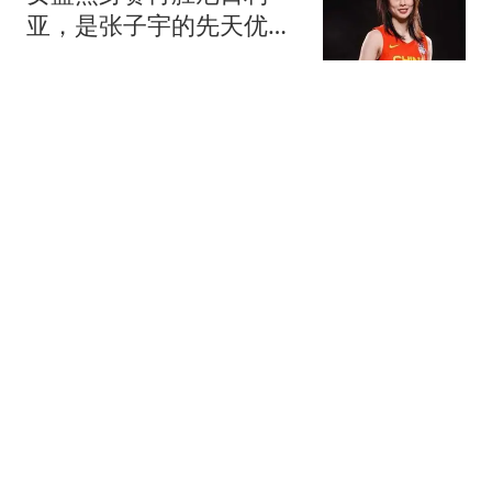
亚，是张子宇的先天优势
无人能及，集训成果看不
英雄稚气
见
媒体：台湾真正的危机 是
活在政治表演与情绪动员
之中
环球网资讯
中国连续管控黄岩岛四
天，菲律宾知道踢到铁板
上了，也知道痛了
恰似一缕微光华
3-2！上海海港绝境大逆
转，送重庆2连败，武磊
替补登场，表现平平