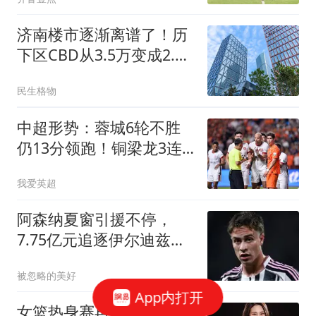
济南楼市逐渐离谱了！历
下区CBD从3.5万变成2.3
万，业主心态崩了
民生格物
中超形势：蓉城6轮不胜
仍13分领跑！铜梁龙3连
败跌第7 下轮6场焦点战
我爱英超
阿森纳夏窗引援不停，
7.75亿元追逐伊尔迪兹，
阿尔瓦雷斯转会搁浅
被忽略的美好
App内打开
女篮热身赛再胜尼日利