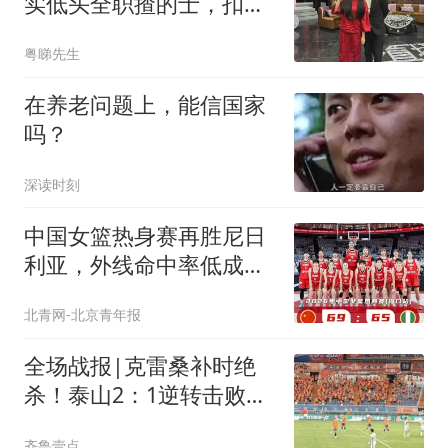
实低头全职揸的士，扣晒
开支日揾2千蚊
粤睇先生
在养老问题上，能信国家
吗？
深读时刻
中国女篮热身赛再胜尼日
利亚，外线命中率低成硬
伤
北青网-北京青年报
全场战报|克雷桑补时绝
杀！泰山2：1逆转击败天
津津门虎
齐鲁壹点