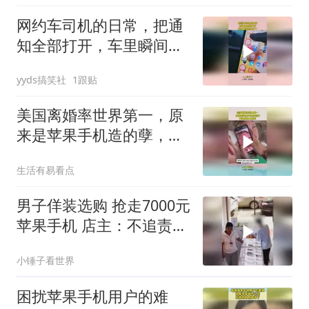
网约车司机的日常，把通
知全部打开，车里瞬间热
闹多了！
yyds搞笑社
1跟贴
美国离婚率世界第一，原
来是苹果手机造的孽，事
实真相太炸裂
生活有易看点
男子佯装选购 抢走7000元
苹果手机 店主：不追责
只想拿回手机
小锤子看世界
困扰苹果手机用户的难