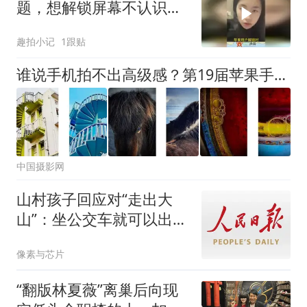
题，想解锁屏幕不认识，
付款时有点草率了！
趣拍小记
1跟贴
谁说手机拍不出高级感？第19届苹果手机摄影大赛（系列组）获奖作品公布
中国摄影网
山村孩子回应对“走出大
山”：坐公交车就可以出去
了
像素与芯片
“翻版林夏薇”离巢后向现