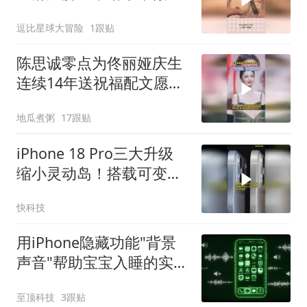
个抛光！
逗比星球大冒险
1跟贴
陈思诚零点为佟丽娅庆生
连续14年送祝福配文愿不
逐喧嚣且自逍遥
地瓜煮粥
17跟贴
iPhone 18 Pro三大升级
缩小灵动岛！搭载可变光
圈+自研C2基带
快科技
用iPhone隐藏功能"背景
声音"帮助宝宝入睡的实用
指南
至顶科技
3跟贴