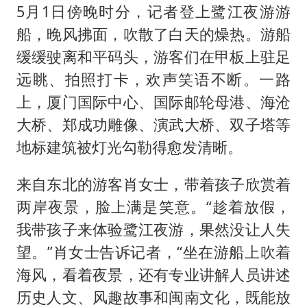
5月1日傍晚时分，记者登上鹭江夜游游
船，晚风拂面，吹散了白天的燥热。游船
缓缓驶离和平码头，游客们在甲板上驻足
远眺、拍照打卡，欢声笑语不断。一路
上，厦门国际中心、国际邮轮母港、海沧
大桥、郑成功雕像、演武大桥、双子塔等
地标建筑被灯光勾勒得愈发清晰。
来自东北的游客肖女士，带着孩子欣赏着
两岸夜景，脸上满是笑意。“趁着放假，
我带孩子来体验鹭江夜游，果然没让人失
望。”肖女士告诉记者，“坐在游船上吹着
海风，看着夜景，还有专业讲解人员讲述
历史人文、风趣故事和闽南文化，既能放