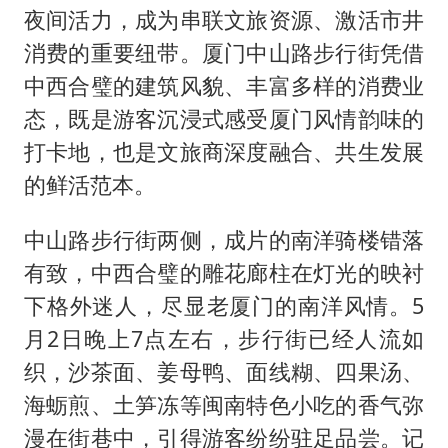
夜间活力，成为串联文旅资源、激活市井
消费的重要纽带。厦门中山路步行街凭借
中西合璧的建筑风貌、丰富多样的消费业
态，既是游客沉浸式感受厦门风情韵味的
打卡地，也是文旅商深度融合、共生发展
的鲜活范本。
中山路步行街两侧，成片的南洋骑楼错落
有致，中西合璧的雕花廊柱在灯光的映衬
下格外迷人，尽显老厦门的南洋风情。5
月2日晚上7点左右，步行街已经人流如
织，沙茶面、姜母鸭、面线糊、四果汤、
海蛎煎、土笋冻等闽南特色小吃的香气弥
漫在街巷中，引得游客纷纷驻足品尝。记