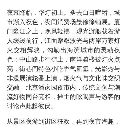
夜幕降临，华灯初上。褪去白日喧嚣，城
市渐入夜色，夜间消费场景徐徐铺展。厦
门鹭江之上，晚风轻拂，观光游船载着游
人缓缓前行，江面粼粼波光与两岸万家灯
火交相辉映，勾勒出海滨城市的灵动夜
色；中山路步行街上，南洋骑楼被灯火点
亮，街巷间特色小吃香气氤氲，光影秀与
非遗展演轮番上演，烟火气与文化味交织
交融。北京潘家园夜市内，传统文创与潮
流好物同台亮相，摊主的吆喝声与游客的
讨论声此起彼伏。
从景区夜游到街区狂欢，再到夜市淘趣，