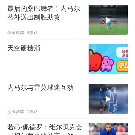
最后的桑巴舞者！内马尔
替补送出制胜助攻
弦泉说球
3跟贴
天空硬糖消
内马尔与雷莫球迷互动
浣溪爱球
1跟贴
若昂-佩德罗：维尔贝克会