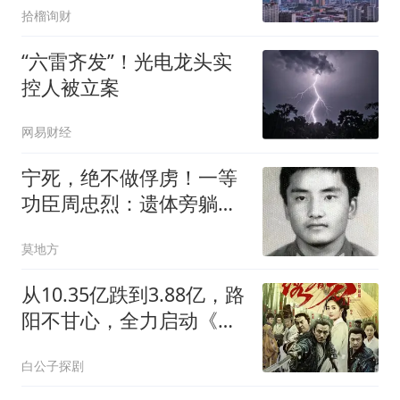
拾榴询财
“六雷齐发”！光电龙头实
控人被立案
网易财经
宁死，绝不做俘虏！一等
功臣周忠烈：遗体旁躺着
14具越军尸体
莫地方
从10.35亿跌到3.88亿，路
阳不甘心，全力启动《绣
春刀3》再战一把
白公子探剧