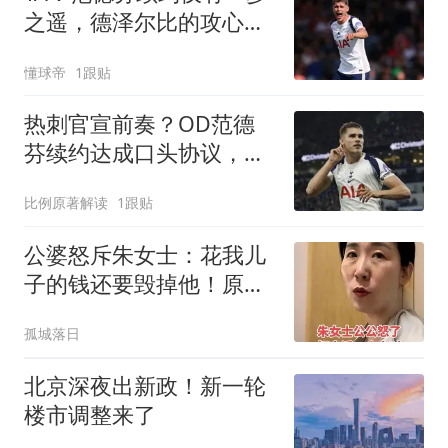
之遥，德泽尔比的攻心策
略再次奏效
懂球帝
1跟贴
热刺官宣前奏？OD范德
芬续约达成口头协议，长
期留队成定局
比例原著解读
1跟贴
公婆怒斥朱女士：花我儿
子的钱还要毁掉他！原配
曝光两次家暴细节
孤城落日
北京深夜出新政！新一轮
楼市调整来了