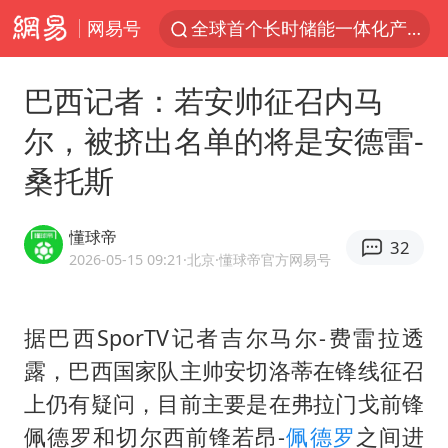
网易号
全球首个长时储能一体化产业园量产
台风白海豚已进入24小时警戒线
巴西记者：若安帅征召内马
“秋天的第一杯奶茶”6岁了
尔，被挤出名单的将是安德雷-
上海：台风白海豚或将带来龙卷风
桑托斯
四川宜宾市高县4.9级地震致1人死亡
中巨芯：上半年归母净利润1405.77万元
懂球帝
32
38岁演员求职万岁山NPC成功
2026-05-15 09:21
·北京
·懂球帝官方网易号
国乒男单横滨冠军赛全军覆没
U17国足三连胜晋级明日之星半决赛
据巴西SporTV记者吉尔马尔-费雷拉透
露，巴西国家队主帅安切洛蒂在锋线征召
胡彦斌获《歌手2026》歌王
上仍有疑问，目前主要是在弗拉门戈前锋
胜宏科技：股票交易异常波动
佩德罗
和切尔西前锋若昂-
佩德罗
之间进