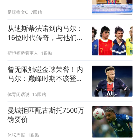
足球推文C
7跟贴
从迪斯蒂法诺到内马尔：
16位时代传奇，与他们从
未触及的世界杯
斯坦福桥看更人
1跟贴
曾无限触碰金球荣誉！内
马尔：巅峰时期本该登
顶，却被伤病改变了命
体育闲话说
15跟贴
运！
曼城拒匹配古斯托7500万
镑要价
体坛周报
1跟贴