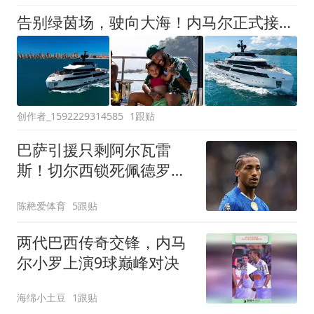
告别绿茵场，驶向大海！内马尔正式接收46米探险游艇“Enejota”号
创作者_1592229314585
1跟贴
巴萨引援只剩阿尔瓦雷
斯！切尔西锁死佩德罗，
签不到干脆不补锋
陈赩爱体育
5跟贴
两代巴西传奇交锋，内马
尔小罗上演9球巅峰对决
海绵小土豆
1跟贴