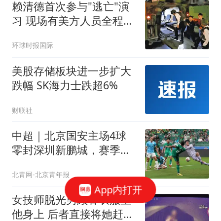
赖清德首次参与"逃亡"演
习 现场有美方人员全程观
察
环球时报国际
美股存储板块进一步扩大
跌幅 SK海力士跌超6%
财联社
中超｜北京国安主场4球
零封深圳新鹏城，赛季首
次升至积分榜第三
北青网-北京青年报
App内打开
女技师脱光男顾客衣服坐
他身上 后者直接将她赶了