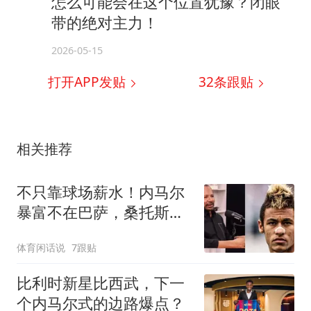
怎么可能会在这个位置犹豫？闭眼
带的绝对主力！
2026-05-15
打开APP发贴
32
条跟贴
相关推荐
不只靠球场薪水！内马尔
暴富不在巴萨，桑托斯时
期场外商业已经封神
体育闲话说
7跟贴
比利时新星比西武，下一
个内马尔式的边路爆点？