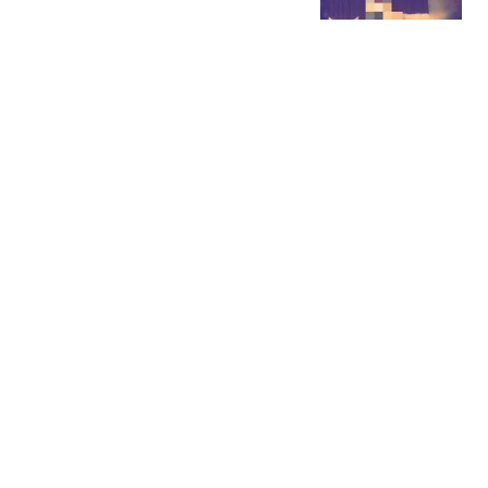
下去
汉史趣闻
维尼修斯续约6年，皇马
火力更猛，但落后巴萨8
分的症结解决了吗？
快乐加载中21
记者：皇马曾给罗德里开
1500万欧税后年薪，巴萨
给了同等条件
懂球帝
第一次带对象回家都发生
了啥？网友：我爸妈的操
作直接看呆我对象
另子维爱读史
热搜