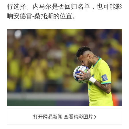
美股存储板块集体大跌
行选择。内马尔是否回归名单，也可能影
东航：国内客票提前14天免费退改
响安德雷-桑托斯的位置。
名创优品回应女子吐槽内裤质量差
日本试射“战斧”导弹，国防部回应
胡彦斌韩磊 谁帮谁
夯实基础开新局
打开网易新闻 查看精彩图片