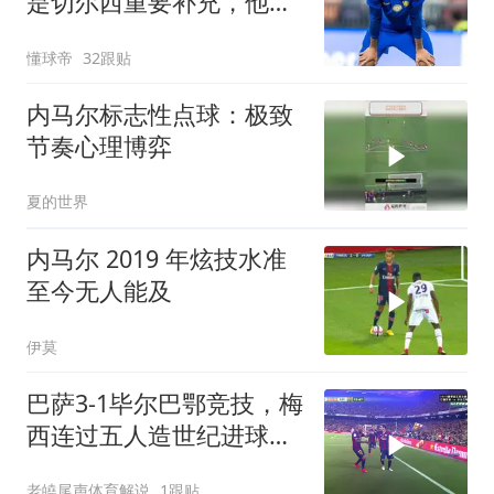
是切尔西重要补充，他非
常乐于助人
懂球帝
32跟贴
内马尔标志性点球：极致
节奏心理博弈
夏的世界
内马尔 2019 年炫技水准
至今无人能及
伊莫
巴萨3-1毕尔巴鄂竞技，梅
西连过五人造世纪进球，
内马尔展示超强突破能力
老皢尾声体育解说
1跟贴