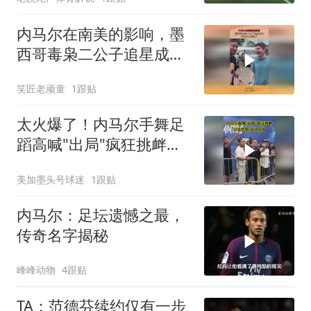
内马尔在南美的影响，墨
西哥毒枭二公子追星成
功，内马尔太松弛了！
笑匠老顽童
1跟贴
太火爆了！内马尔手舞足
蹈高喊"出局"疯狂挑衅，
对手怒骂+狂竖中指
美加墨头号球迷
1跟贴
内马尔：足坛遗憾之最，
传奇名字揭秘
峰峰动物
4跟贴
TA：范德芬续约仅有一步