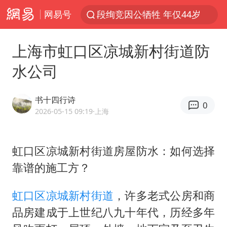
网易号
段绚竞因公牺牲 年仅44岁
1岁宝宝碰坏纸巾盒 宝妈被索赔924元
上海市虹口区凉城新村街道防
女子开一天一夜空调后二氧化碳中毒
水公司
男子结婚8年3个女儿均非亲生
“空调24小时开着更省电”不实
书十四行诗
0
“不建议大家买深色蛋糕”
2026-05-15 09:19
·上海
台风白海豚逼近 暴雨大暴雨来袭
虹口区凉城新村街道房屋防水：如何选择
男子杀人后逃进深山21年活得像野人
靠谱的施工方？
985博士后被曝在妻子孕期出轨后续
公司“上四休三”但要降薪1000元
虹口区
凉城
新村街道
，许多老式公房和商
OpenAI为免费用户升级GPT-5.6 Luna
品房建成于上世纪八九十年代，历经多年