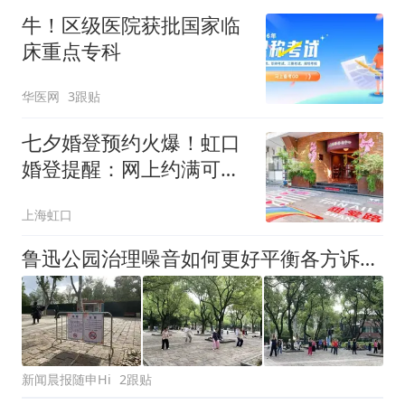
牛！区级医院获批国家临
床重点专科
华医网
3跟贴
七夕婚登预约火爆！虹口
婚登提醒：网上约满可现
场排队，还可享“甜爱之
上海虹口
约”专属福利！
鲁迅公园治理噪音如何更好平衡各方诉求？市民：现在安静多了
新闻晨报随申Hi
2跟贴