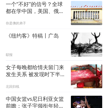
一个“不好”的信号？全球
都在学中国，美国、俄罗
斯也不例外！
你是佛的弟子
《纽约客》特稿丨广岛
邸报
女子每晚都给情夫留门来
发生关系 被发现时下半身
赤裸
北回归线
中国女篮vs尼日利亚女篮
前瞻：张子宇领衔年轻阵