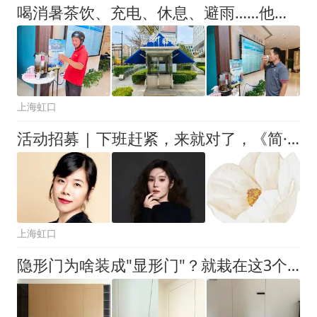
喝消暑茶饮、充电、休息、避雨……他们为城市奔波者送上一整夏清凉
上海虹口
活动招募 | 下班赶紧，来就对了，《简·爱》有惊喜！
上海虹口
隐形门为啥装成"显形门"？就栽在这3个细节上