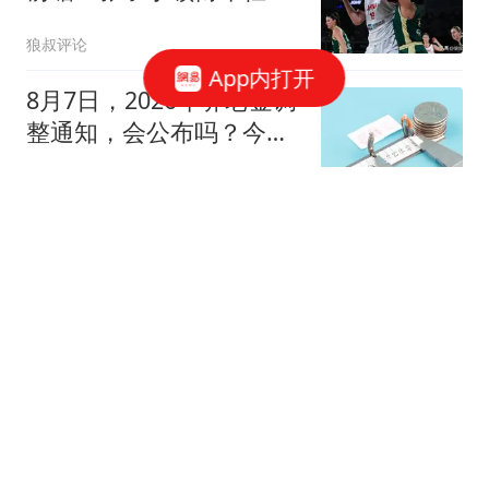
容 邓雨婷或迎首秀
狼叔评论
App内打开
8月7日，2026年养老金调
整通知，会公布吗？今年
不涨会不会吃亏？
社保小达人
人贩子"梅姨"真实姓名披
露 律师：大概率不会被判
死刑
新民周刊
意外！足协将这张罚单送
到申花俱乐部，原因是特
谢拉累计四黄停赛
振刚说足球