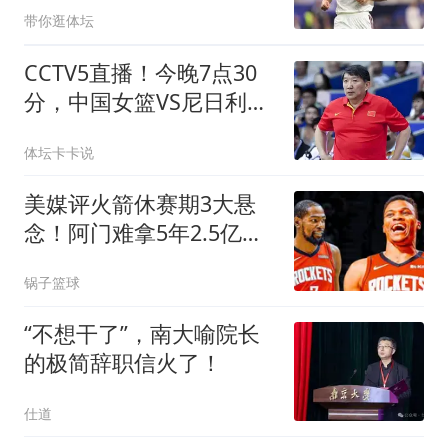
带你逛体坛
CCTV5直播！今晚7点30
分，中国女篮VS尼日利亚
女篮，宫鲁鸣将拍板12人
体坛卡卡说
名单！
美媒评火箭休赛期3大悬
念！阿门难拿5年2.5亿，
威少KD休城重聚？
锅子篮球
“不想干了”，南大喻院长
的极简辞职信火了！
仕道