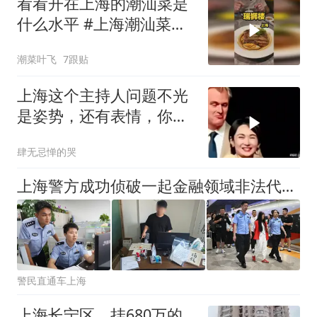
看看开在上海的潮汕菜是
什么水平 #上海潮汕菜排
行榜 #瑞狮楼潮汕会馆 #
潮菜叶飞
7跟贴
上海探店
上海这个主持人问题不光
是姿势，还有表情，你看
她采访国人的时候
肆无忌惮的哭
上海警方成功侦破一起金融领域非法代理维权敲诈勒索案件
警民直通车上海
上海长宁区，挂680万的