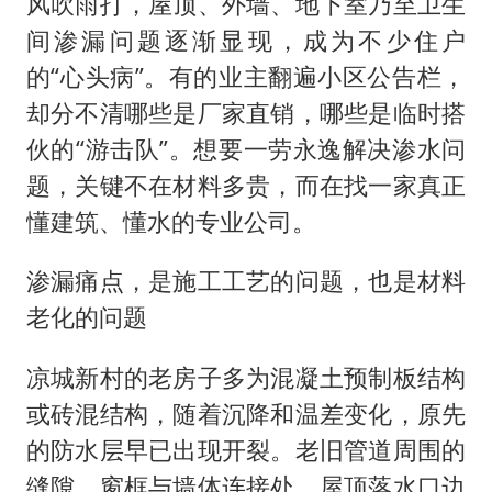
47岁妈妈突然产女 26岁女儿：很震惊
风吹雨打，屋顶、外墙、地下室乃至卫生
间渗漏问题逐渐显现，成为不少住户
97岁英国奶奶飞上天再破吉尼斯纪录
的“心头病”。有的业主翻遍小区公告栏，
“中国蔬菜之乡”最高温达41.8℃
却分不清哪些是厂家直销，哪些是临时搭
如何把百年大党建设得更加坚强有力？
伙的“游击队”。想要一劳永逸解决渗水问
题，关键不在材料多贵，而在找一家真正
懂建筑、懂水的专业公司。
渗漏痛点，是施工工艺的问题，也是材料
老化的问题
凉城新村的老房子多为混凝土预制板结构
或砖混结构，随着沉降和温差变化，原先
的防水层早已出现开裂。老旧管道周围的
缝隙、窗框与墙体连接处、屋顶落水口边