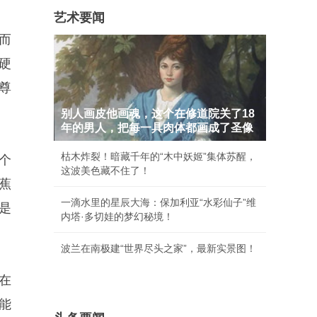
艺术要闻
而
硬
尊
别人画皮他画魂，这个在修道院关了18
年的男人，把每一具肉体都画成了圣像
枯木炸裂！暗藏千年的“木中妖姬”集体苏醒，
个
这波美色藏不住了！
蕉
一滴水里的星辰大海：保加利亚“水彩仙子”维
是
内塔·多切娃的梦幻秘境！
波兰在南极建“世界尽头之家”，最新实景图！
在
能