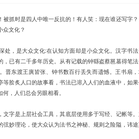
！被抓时是四人中唯一反抗的！有人笑：现在谁还写字？
小众文化？
深处，是大众文化:在认知方面却是小众文化。汉字书法
的，已有二千多年历史。从有记载的钟繇盗蔡邕墓得笔法
。晋东渡王廙皆张、钟书数百行丢失而遗憾。王书扇，
亭等脍炙人口的故事看，书法已溶入人们的血液中，如果
如何，人们总会另眼相看。
，文字是上层社会工具，其底层使用多于写经、记帐等。
的弦妙理论，使大众认为法书之神秘、规则之险隘，讳途