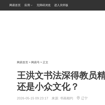
网易首页
应用
无障碍浏览
进入关怀版
网易首页
>
网易号
> 正文
王洪文书法深得教员
还是小众文化？
2026-05-15 09:23:17 来源:
书画相约
辽宁