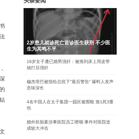
头条要闻
书
法
2岁患儿就诊死亡首诊医生获刑 不少医
生为其鸣不平
18岁女子遭已婚男强奸：被推到床上用皮带
，
抽打后强奸
深
穆杰塔巴被指给总统下"最后警告" 爆料人发声
意味深长
的
钻
4名中国人在太子集团一园区被围殴 致1死3重
伤
婚外胚胎案涉事医院员工哽咽:事件对医院造
成较大冲击
文