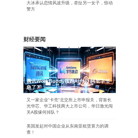
大冰承认恋情风波升级，牵扯另一女子，惊动
警方
财经要闻
腾讯WorkBuddy领跑AI办公 阿里字节
急了?
又一家企业“卡壳”北交所上市申报关，背靠长
光华芯、华工科技两大上市公司，华日激光闯
关A股缘何掉队？
美国发起对中国企业从东南亚租赁算力的调
查！