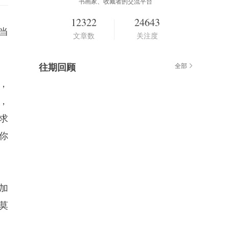
书画家、收藏者的交流平台
12322
24643
当
文章数
关注度
往期回顾
全部
，
，
求
你
加
莫