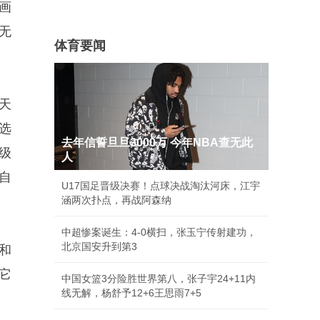
画
无
体育要闻
天
选
去年信誓旦旦3000万 今年NBA查无此
级
人
自
U17国足晋级决赛！点球决战淘汰河床，江宇
涵两次扑点，再战阿森纳
中超惨案诞生：4-0横扫，张玉宁传射建功，
北京国安升到第3
和
它
中国女篮3分险胜世界第八，张子宇24+11内
线无解，杨舒予12+6王思雨7+5