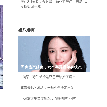
拜仁2-1维拉，金玟哉、迪亚斯破门，若昂-戈
麦斯扳回一城
娱乐要闻
周也热恋结束，六个字暴露单身状态
E句话 | 荷兰弟赞达亚已经结婚了吗？
离海最远的地方，一群少年决定出发
小酒窝客串董璇新戏，直呼周也“小也”