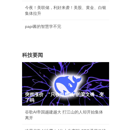
今夜！美联储，利好来袭！美股、黄金、白银
集体拉升
papi酱的智慧学不完
科技要闻
突然涨价，"只收电费钱"的梁文锋，变
了吗
谷歌AI帝国越建越大 打江山的人却开始集体
离开