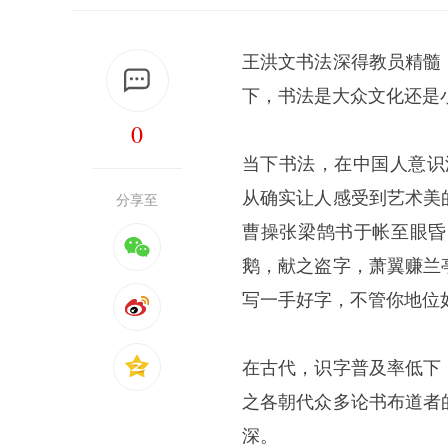
王洪文书法深得教员精髓
下，书法是大众文化还是
0
当下书法，在中国人意识
从确实让人感受到艺术美
分享至
曹操张梁鹄书于帐至眼昏
鹅，献之盗字，萧翼赚兰
写一手好字，不管你地位
在古代，识字普及率低下
之各朝代众多论书布道者
深。