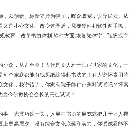
师，以创新、标新立异为幌子，哗众取宠，误导民众。从
看又是小众文化。改变这矛盾，需要硬件和软件两手抓，
正规教育，改革书协体制;软件方面;恢复繁体字，弘扬汉字
的小众，从古至今！古代是文人雅士官宦世家的文化，一
是每个家庭都能有钱买纸练得起书法的！有人说怀素用芭
众文化，我说错了，你家有院子能种芭蕉叶试试吧？怀素
为当今佛教协会会长的高徒试试？
的事，光技巧这一关，入展中书协的展览就把几十万人挡
要上更高层次，没有综合文化底蕴和实力，你试试看能不