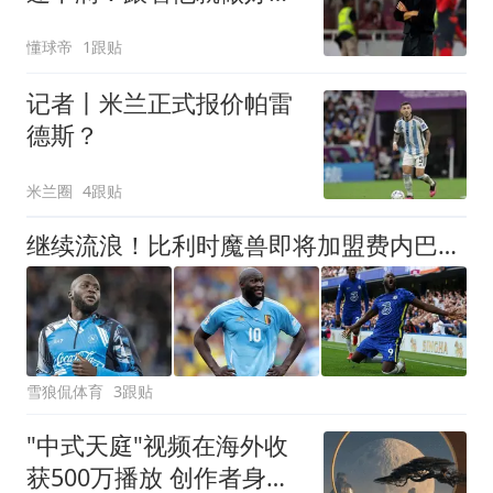
苦的准备吧
懂球帝
1跟贴
记者丨米兰正式报价帕雷
德斯？
米兰圈
4跟贴
继续流浪！比利时魔兽即将加盟费内巴切 切尔西将获40%二转分成
雪狼侃体育
3跟贴
"中式天庭"视频在海外收
获500万播放 创作者身份