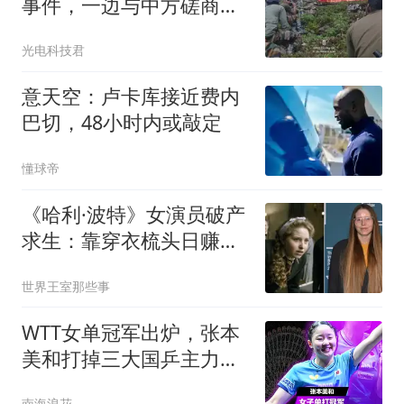
事件，一边与中方磋商，
一边炒作是何意？
光电科技君
意天空：卢卡库接近费内
巴切，48小时内或敲定
懂球帝
《哈利·波特》女演员破产
求生：靠穿衣梳头日赚两
万，年收入远超整个演艺
世界王室那些事
生涯
WTT女单冠军出炉，张本
美和打掉三大国乒主力，
奖金27万
南海浪花