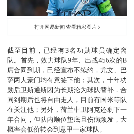
打开网易新闻 查看精彩图片
截至目前，已经有3名功勋球员确定离
队。首先，效力球队9年、出战456次的B
席合同到期，已经宣布不续约，尤文、巴
萨两大豪门均有意签下他；其次，十年功
勋后卫斯通斯因为长期沦为球队替补，合
同到期后也将自由走人，目前有国米等队
在关注他；另外，荷兰中卫阿克还剩下一
年合同，但队内顺位垫底且伤病频发，大
概率会低价转会到意甲一家球队。