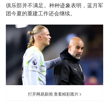
构建更高水平的全民健身公共服务体系
俱乐部并不满足。种种迹象表明，蓝月军
云南一男子胃中取出180颗铁钉
团今夏的重建工作还会继续。
景区回应“麦积山石窟看完需2000元”
曹颖儿子首次演长剧
以军士兵把枪口对准中国记者
奋力开创中国式现代化建设新局面
打开网易新闻 查看精彩图片