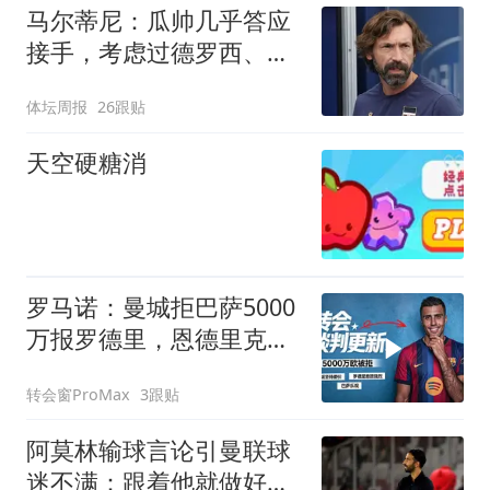
马尔蒂尼：瓜帅几乎答应
接手，考虑过德罗西、格
罗索
体坛周报
26跟贴
天空硬糖消
罗马诺：曼城拒巴萨5000
万报罗德里，恩德里克或
被迫租借离队
转会窗ProMax
3跟贴
阿莫林输球言论引曼联球
迷不满：跟着他就做好吃