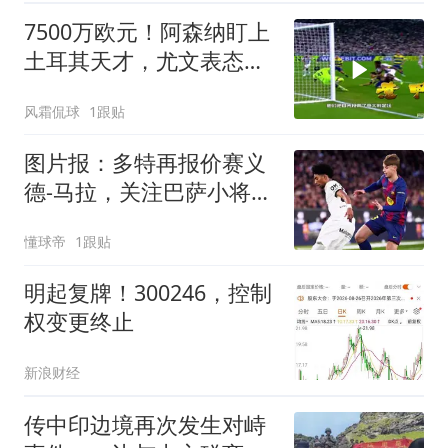
7500万欧元！阿森纳盯上
土耳其天才，尤文表态：
非卖品
风霜侃球
1跟贴
图片报：多特再报价赛义
德-马拉，关注巴萨小将马
克斯
懂球帝
1跟贴
明起复牌！300246，控制
权变更终止
新浪财经
传中印边境再次发生对峙