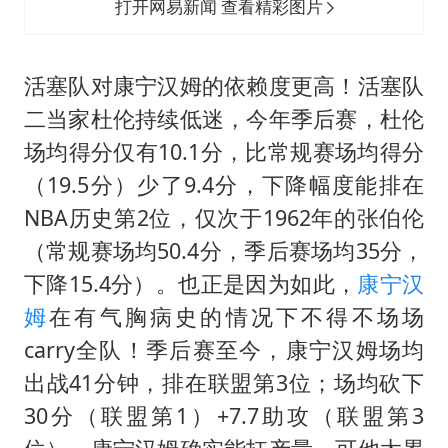
打开网易新闻 查看精彩图片
活塞队对
康宁汉姆
的依赖度更高！活塞队
二当家杜伦持续低迷，今年季后赛，杜伦
场均得分仅有10.1分，比常规赛场均得分
（19.5分）少了9.4分，下降幅度能排在
NBA历史第2位，仅次于1962年的张伯伦
（常规赛场均50.4分，季后赛场均35分，
下降15.4分）。也正是因为如此，
康宁汉
姆
在有气胸病史的情况下不得不场场
carry全队！季后赛至今，康宁汉姆场均
出战41分钟，排在联盟第3位；场均砍下
30分（联盟第1）+7.7助攻（联盟第3