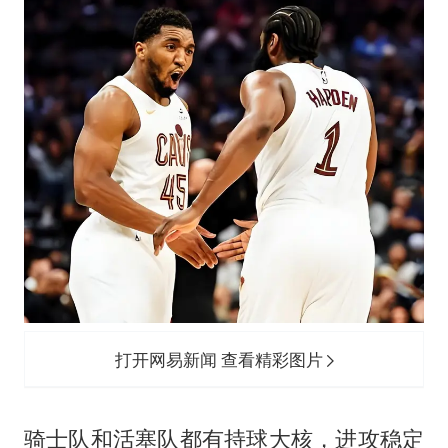
打开网易新闻 查看精彩图片
骑士队和活塞队都有持球大核，进攻稳定