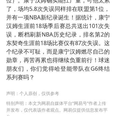
位）。康宁汉姆确实能扛产量，可他太累
了，场均5.8次失误同样排在联盟第1位，
并有一项NBA新纪录诞生！据统计，康宁
汉姆生涯前18场季后赛总共送出101次失
误，断档刷新NBA历史纪录，排名第2的
东契奇生涯前18场比赛仅有87次失误。这
个纪录不可耻，而是康宁汉姆燃尽自己的
勋章，再苦再累也得继续负重前行！球迷
朋友们，你们觉得哈登能带队在G6终结
系列赛吗？
声明：个人原创，仅供参考
特别声明：本文为网易自媒体平台“网易号”作者上传
并发布，仅代表该作者观点。网易仅提供信息发布平