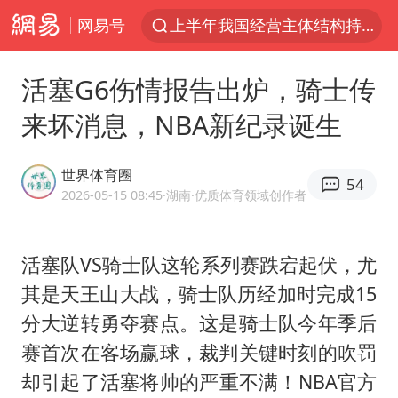
网易号
上半年我国经营主体结构持续优化
杭州机场已取消航班388架次
活塞G6伤情报告出炉，骑士传
中国籍豪华游艇富商之子在泰国被杀
来坏消息，NBA新纪录诞生
《披荆斩棘2026》阵容官宣
中国第1高楼阻尼器摆动明显
世界体育圈
54
上海有出现龙卷潜势
2026-05-15 08:45
·湖南
·优质体育领域创作者
国足U17与阿森纳决赛取消 并列冠军
活塞队VS骑士队这轮系列赛跌宕起伏，尤
《龙餐馆》 冲奖
其是天王山大战，骑士队历经加时完成15
上门女婿出轨女邻居多年被判重婚罪
分大逆转勇夺赛点。这是骑士队今年季后
2025年小学教师减少13.19万
赛首次在客场赢球，裁判关键时刻的吹罚
女子发现前夫婚内与第三者育子
却引起了活塞将帅的严重不满！NBA官方