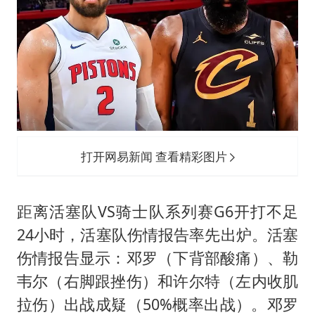
打开网易新闻 查看精彩图片
距离活塞队VS骑士队系列赛G6开打不足
24小时，活塞队伤情报告率先出炉。活塞
伤情报告显示：邓罗（下背部酸痛）、勒
韦尔（右脚跟挫伤）和许尔特（左内收肌
拉伤）出战成疑（50%概率出战）。邓罗