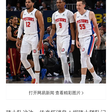
打开网易新闻 查看精彩图片