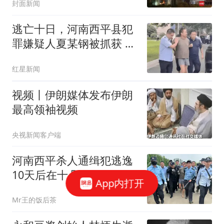
封面新闻
可能为火源
逃亡十日，河南西平县犯
罪嫌疑人夏某钢被抓获 曾
有人造谣被行政处罚
红星新闻
视频丨伊朗媒体发布伊朗
最高领袖视频
央视新闻客户端
河南西平杀人通缉犯逃逸
10天后在十几公里外的玉
App内打开
米地里被抓，抓捕细节曝
Mr王的饭后茶
光