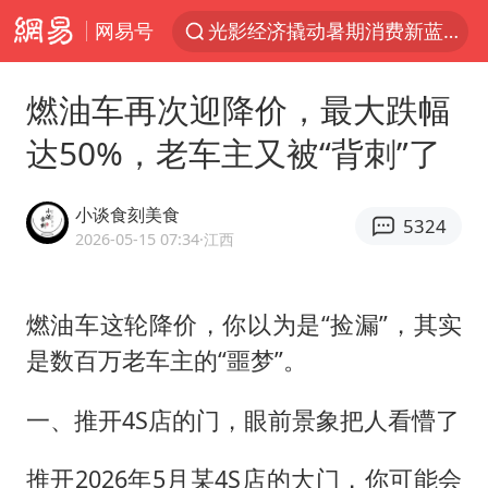
光影经济撬动暑期消费新蓝海
网易号
西湖突现狂风暴雨 游客瞬间被浇透
视频丨中国东方电气集团原党组副书记、董事宋致远被查
燃油车再次迎降价，最大跌幅
“不怕六爷挂得多 就怕六爷挂一颗”
达50%，老车主又被“背刺”了
杭州全市有序停课
直击东北超：哈尔滨vs通辽
小谈食刻美食
5324
2026-05-15 07:34
·江西
香港宏福苑火灾或由烟头引起
白海豚将正面袭击贯穿浙江
燃油车这轮降价，你以为是“捡漏”，其实
商场现钱学森巨幅海报 负责人回应
是数百万老车主的“噩梦”。
36岁男演员成景区NPC后人气爆棚
一、推开4S店的门，眼前景象把人看懵了
郑丽文：台湾从来没有“独立”过
几元成本的AI广告导致千万市值蒸发
推开2026年5月某4S店的大门，你可能会