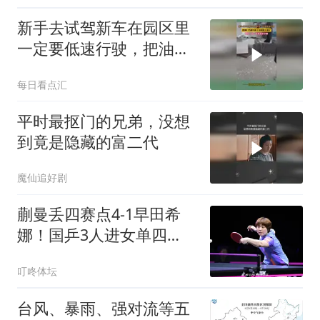
新手去试驾新车在园区里
一定要低速行驶，把油门
当刹车踩了直接撞上展
每日看点汇
厅，网友：这一下多卖多
少辆
平时最抠门的兄弟，没想
到竟是隐藏的富二代
魔仙追好剧
蒯曼丢四赛点4-1早田希
娜！国乒3人进女单四
强，王艺迪战张本美和
叮咚体坛
台风、暴雨、强对流等五