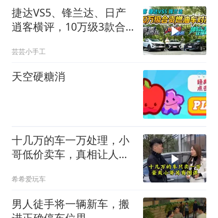
捷达VS5、锋兰达、日产
逍客横评，10万级3款合
资燃油车三重连环测
芸芸小手工
天空硬糖消
十几万的车一万处理，小
哥低价卖车，真相让人吃
惊
希希爱玩车
男人徒手将一辆新车，搬
进正确停车位里