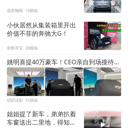
流苏晚晴
10跟贴
小伙居然从集装箱里开出
价值不菲的奔驰大G！
新鲜寻宝
28跟贴
姚明喜提40万豪车！CEO亲自到场接待，细节打破赠车传闻
叨叨话影
51跟贴
姐姐提了新车，弟弟扒着
车窗送出二里地，得知真