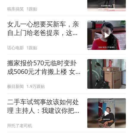
相后我乐了
稿库搞笑
1跟贴
女儿一心想要买新车，亲
自上门给老爸提亲，这操
作太逗了
话心电影
1跟贴
搬家报价570元临时变卦
成5060元才肯搬上楼 女子
傻眼
极目新闻
1.9万跟贴
二手车试驾事故该如何处
理 主持人：我建议你把车
收了
拜托了老司机