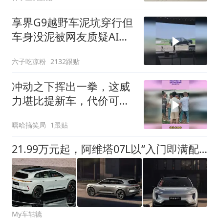
入经营困境？
享界G9越野车泥坑穿行但
车身没泥被网友质疑AI，
你怎么看？
六子吃凉粉
2132跟贴
冲动之下挥出一拳，这威
力堪比提新车，代价可不
小
嘻哈搞笑局
1跟贴
21.99万元起，阿维塔07L以“入门即满配”切入高端家用赛道
My车轱辘