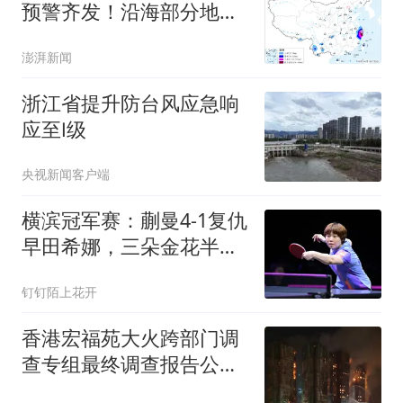
预警齐发！沿海部分地区
将有特大暴雨
澎湃新闻
浙江省提升防台风应急响
应至Ⅰ级
央视新闻客户端
横滨冠军赛：蒯曼4-1复仇
早田希娜，三朵金花半决
赛围剿张本美和
钉钉陌上花开
香港宏福苑大火跨部门调
查专组最终调查报告公
布： 认定系意外，烟头最