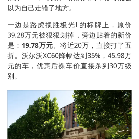
浙江台州《告全体市民书》
以为自己走错了地方。
酒店回应车内过夜被收150元
一边是路虎揽胜极光L的标牌上，原价
梁家辉百花奖演讲落泪
39.28万元被狠狠划掉，旁边贴着的新价
大V：马科斯把路走绝了
是：
19.78万元
。将近20万，直接打了五
香港正式允许“拒绝抢救”
折。沃尔沃XC60降幅达到35%，45.98万
乐享全民健身 共筑健康中国
元的车，优惠后裸车价直接杀到30万级
别。