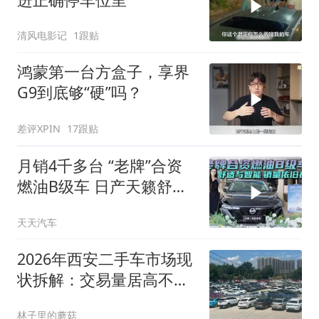
清风电影记
1跟贴
鸿蒙第一台方盒子，享界
G9到底够“硬”吗？
差评XPIN
17跟贴
月销4千多台 “老牌”合资
燃油B级车 日产天籁舒适
与智能化在线
天天汽车
2026年西安二手车市场现
状拆解：交易量居高不
下，为何本地车商集体陷
林子里的蘑菇