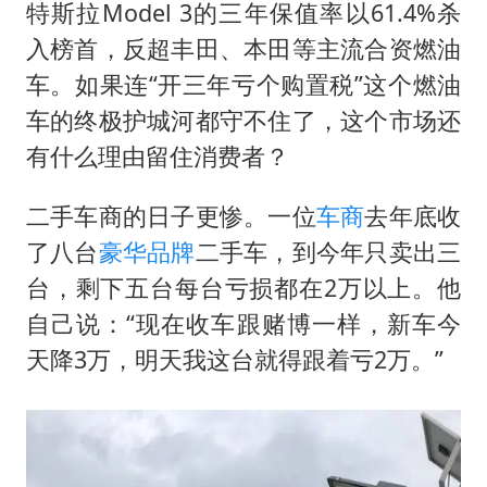
特斯拉Model 3的三年保值率以61.4%杀
入榜首，反超丰田、本田等主流合资燃油
车。如果连“开三年亏个购置税”这个燃油
车的终极护城河都守不住了，这个市场还
有什么理由留住消费者？
二手车商的日子更惨。一位
车商
去年底收
了八台
豪华品牌
二手车，到今年只卖出三
台，剩下五台每台亏损都在2万以上。他
自己说：“现在收车跟赌博一样，新车今
天降3万，明天我这台就得跟着亏2万。”