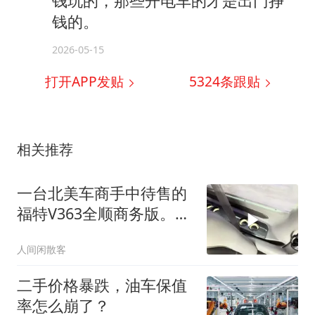
钱玩的，那些开电车的才是出门挣
钱的。
2026-05-15
打开APP发贴
5324
条跟贴
相关推荐
一台北美车商手中待售的
福特V363全顺商务版。非
常浓郁的
人间闲散客
二手价格暴跌，油车保值
率怎么崩了？