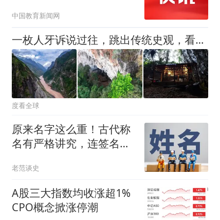
中国教育新闻网
一枚人牙诉说过往，跳出传统史观，看见中华文明多元一体的源头！
度看全球
原来名字这么重！古代称
名有严格讲究，连签名都
能决定人的祸福？
老范谈史
A股三大指数均收涨超1%
CPO概念掀涨停潮