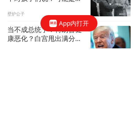
后一回召集你们了
壁炉公子
App内打开
当不成总统了？特朗普健
康恶化？白宫甩出满分体
检，牌桌在等万斯
阿器谈史
A股市场全线拉升，沪指
低开高走上涨40点，日k
线四连阳
投资观
中学教师招聘笔试前13名
被淘汰后5名进体检 官方
通报
极目新闻