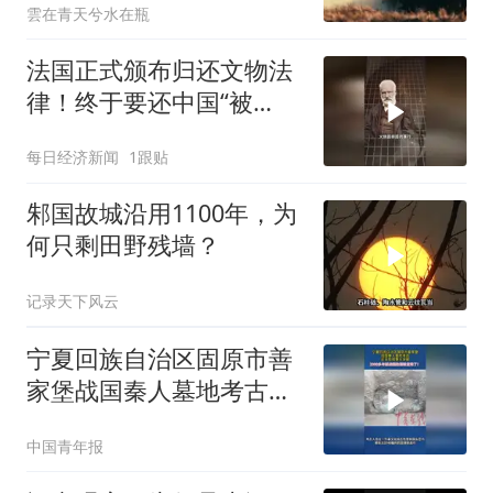
雲在青天兮水在瓶
法国正式颁布归还文物法
律！终于要还中国“被
抢”的国宝了？
每日经济新闻
1跟贴
邾国故城沿用1100年，为
何只剩田野残墙？
记录天下风云
宁夏回族自治区固原市善
家堡战国秦人墓地考古近
日取得重大突破，2300多
中国青年报
年前战国的酒被发现了！