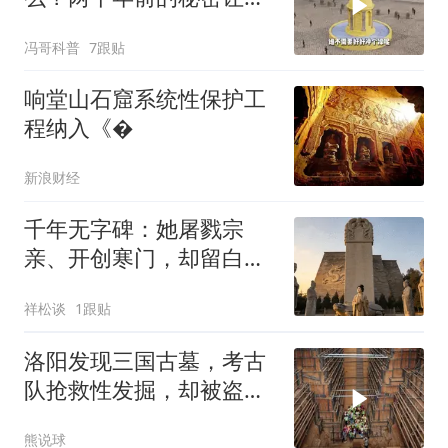
代工程师沉默了
冯哥科普
7跟贴
响堂山石窟系统性保护工
程纳入《�
新浪财经
千年无字碑：她屠戮宗
亲、开创寒门，却留白千
秋功过
祥松谈
1跟贴
洛阳发现三国古墓，考古
队抢救性发掘，却被盗墓
贼搞得很郁闷
熊说球