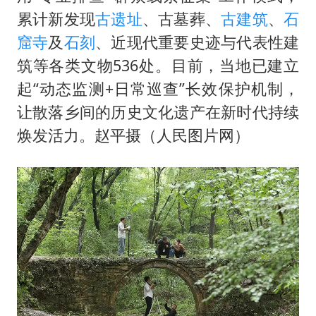
累计新发现
古遗址
、古墓葬、
古建筑
、
石
窟寺
及
石刻
、近现代重要史迹与代表性建
筑等各类文物536处。目前，当地已建立
起“动态监测+日常巡查”长效保护机制，
让散落乡间的历史文化遗产在新时代持续
焕发活力。赵平摄（人民图片网）