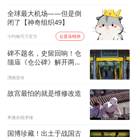
全球最大机场——但是倒
闭了【神奇组织49】
00:02
小约翰可汗官方
云音乐特供
碑不题名，史留回响！仓
颉庙《仓公碑》解开两处
千古谜题
渭南宣传
故宫最怕的就是维修改造
卑微在线求锤
国博珍藏！出土于战国古