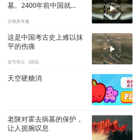
墓。2400年前中国就
有“冰箱”了，并且还能
文物真有趣
当“空调”用
这是中国考古史上难以抹
平的伤痛
壹号塔台
3跟贴
天空硬糖消
老陕对霍去病墓的保护，
让人扼腕叹息