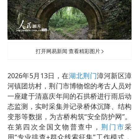
公司“上四休三”但要降薪1000元
改名后的“青海拉面”店
女孩南太行山失联超11天 直击搜寻
广岛核爆81周年央视播《奥本海默》
东方之约 相约未来
打开网易新闻 查看精彩图片
2026年5月13日，在
湖北荆门
漳河新区漳
河镇团坊村，荆门市博物馆的考古人员对
一座建于清嘉庆年间的石拱桥进行雨后动
态监测，实时采集并记录桥体沉降、结构
变形等数据，为古桥构筑“安全防护网”。
在第四次全国文物普查中，
荆门市
采
用“专业排查+群众线索征集”工作模式，