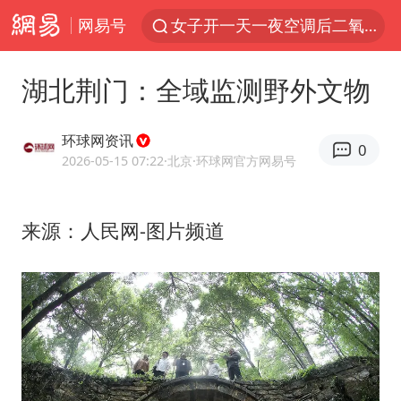
网易号
女子开一天一夜空调后二氧化碳中毒
汪峰阻止14岁女儿买大牌
湖北荆门：全域监测野外文物
我国货物贸易进出口超30万亿元
泰国校园枪击案死亡人数升至7人
环球网资讯
0
泰国枪击案凶手先杀祖父母后行凶
2026-05-15 07:22
·北京
·环球网官方网易号
王力宏演唱会黄牛带观众藏匿被查获
来源：人民网-图片频道
带薪错峰休假通知引争议 河南回应
四川宜宾市高县发生4.9级地震
陕西省委书记赶赴柞水县杏坪镇
女孩摆摊卖菌子时收到北大通知书
曝美拒绝乌增购“爱国者”导弹请求