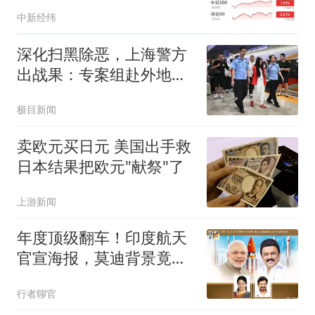
中新经纬
深化扫黑除恶，上海警方
出战果：专案组赴外地收
网，21人被抓捕归案
极目新闻
卖欧元买日元 美国出手救
日本结果把欧元"献祭"了
上游新闻
年度顶级翻车！印度航天
官宣海报，莫迪背景竟是
中国火箭国旗
行者聊官