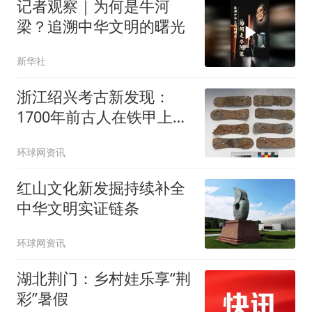
记者观察｜为何是牛河
梁？追溯中华文明的曙光
新华社
浙江绍兴考古新发现：
1700年前古人在铁甲上镀
锡防锈
环球网资讯
红山文化新发掘持续补全
中华文明实证链条
环球网资讯
湖北荆门：乡村娃乐享“荆
彩”暑假