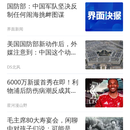
国防部：中国军队坚决反
制任何闹海挑衅图谋
界面新闻
美国国防部新动作后，外
媒注意到：中国这个动作
不寻常不简单
DS北风
6000万新援首秀在即！利
物浦后防伤病潮反成其上
位良机
星河漫山野
毛主席80大寿宴会，闲聊
中对孩子们说：可能是最