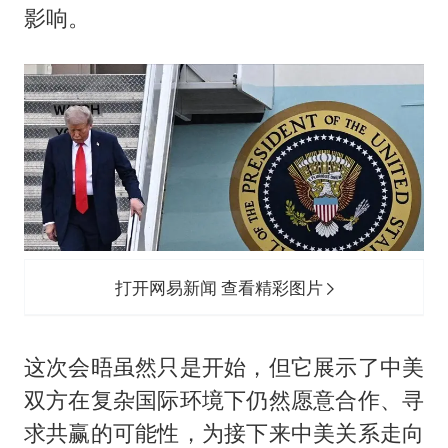
影响。
打开网易新闻 查看精彩图片
这次会晤虽然只是开始，但它展示了中美
双方在复杂国际环境下仍然愿意合作、寻
求共赢的可能性，为接下来中美关系走向