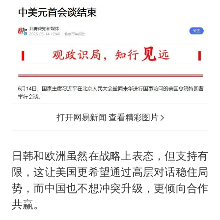
打开网易新闻 查看精彩图片
日韩和欧洲虽然在战略上表态，但支持有
限，这让美国更希望通过高层对话稳住局
势，而中国也不想冲突升级，更倾向合作
共赢。