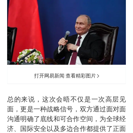
打开网易新闻 查看精彩图片
总的来说，这次会晤不仅是一次高层见
面，更是一种战略信号，双方通过面对面
沟通明确了底线和可合作空间，为全球经
济、国际安全以及多边合作都提供了正面