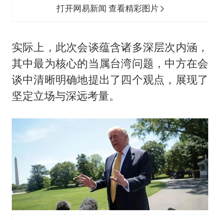
打开网易新闻 查看精彩图片
实际上，此次会谈蕴含诸多深层次内涵，
其中最为核心的当属台湾问题，中方在会
谈中清晰明确地提出了四个观点，展现了
坚定立场与深远考量。