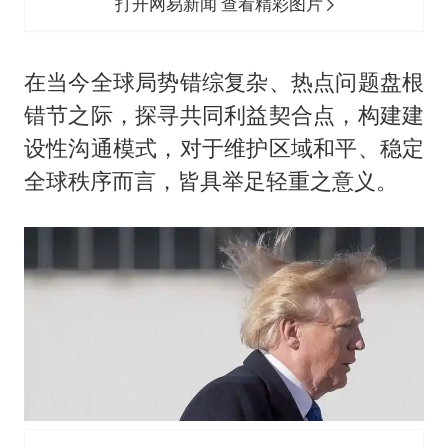
打开网易新闻 查看精彩图片
在当今全球局势错综复杂、热点问题盘根
错节之际，探寻共同利益契合点，构建建
设性沟通模式，对于维护区域和平、稳定
全球秩序而言，皆具举足轻重之意义。