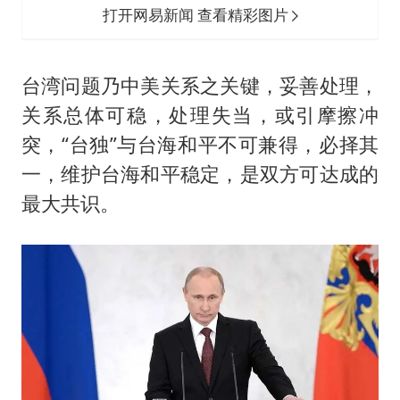
打开网易新闻 查看精彩图片
台湾问题乃中美关系之关键，妥善处理，
关系总体可稳，处理失当，或引摩擦冲
突，“台独”与台海和平不可兼得，必择其
一，维护台海和平稳定，是双方可达成的
最大共识。