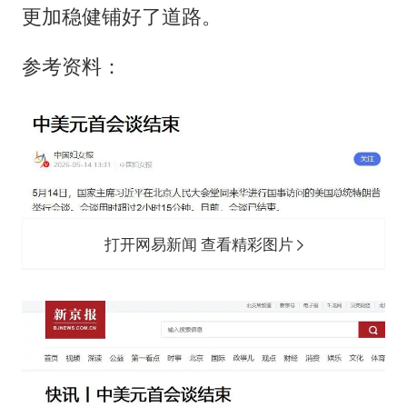
更加稳健铺好了道路。
参考资料：
打开网易新闻 查看精彩图片