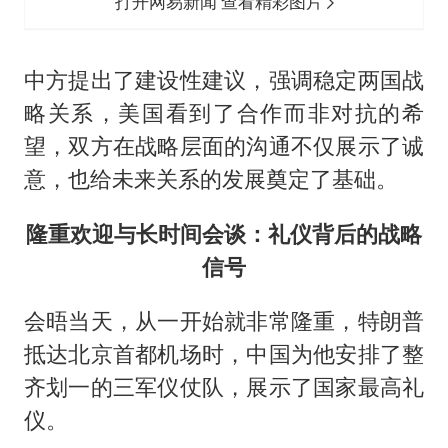
打开网易新闻 查看精彩图片
中方提出了建设性建议，强调稳定两国战
略关系，美国看到了合作而非对抗的希
望，双方在战略层面的沟通不仅展示了诚
意，也给未来关系的发展奠定了基础。
隆重欢迎与长时间会谈：礼仪背后的战略
信号
会晤当天，从一开始就非常隆重，特朗普
抵达北京首都机场时，中国为他安排了整
齐划一的三军仪仗队，展示了国家最高礼
仪。