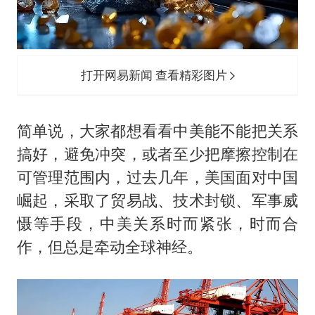
打开网易新闻 查看精彩图片
简单说，大家都想看看中美能不能把关系
搞好，避免冲突，或者至少把摩擦控制在
可管理范围内，过去几年，美国面对中国
崛起，采取了贸易战、技术封锁、军事威
慑等手段，中美关系时而紧张，时而合
作，但总是牵动全球神经。