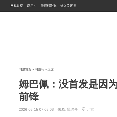
网易首页
应用
无障碍浏览
进入关怀版
网易首页
>
网易号
> 正文
姆巴佩：没首发是因
前锋
2026-05-15 07:03:08 来源:
懂球帝
北京