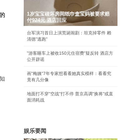
1岁宝宝碰坏房间纸巾盒宝妈被要求赔
的
付924元 酒店回应
台军演习首日上演荒诞闹剧：坦克掉零件 赖
清德"逃跑"
"游客睡车上被收150元住宿费"疑反转 酒店方
公开辟谣
画"梅姨"7年专家想看看她真实模样：看看究
知
竟有几分像
地面打不穿"空战"打不停 普京高调"换将"或直
面消耗战
娱乐要闻