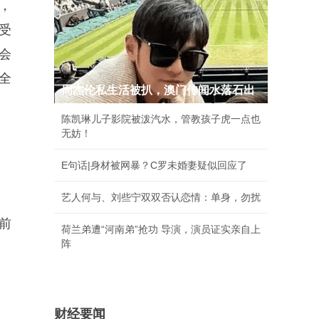
，
受
会
全
周杰伦私生活被扒，澳门传闻水落石出
陈凯琳儿子影院被泼汽水，管教孩子虎一点也
无妨！
E句话|身材被网暴？C罗未婚妻疑似回应了
艺人何与、刘些宁双双否认恋情：单身，勿扰
前
荷兰弟遭“河南弟”抢功 导演，演员证实亲自上
阵
财经要闻