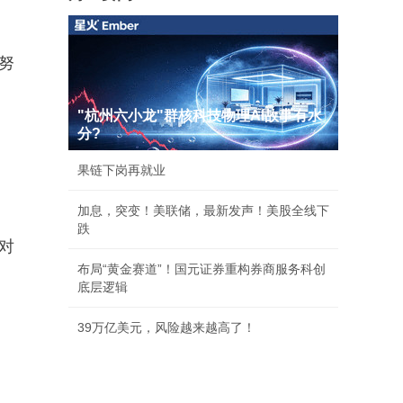
努
"杭州六小龙"群核科技物理AI故事有水
分?
果链下岗再就业
加息，突变！美联储，最新发声！美股全线下
跌
对
布局“黄金赛道”！国元证券重构券商服务科创
底层逻辑
39万亿美元，风险越来越高了！