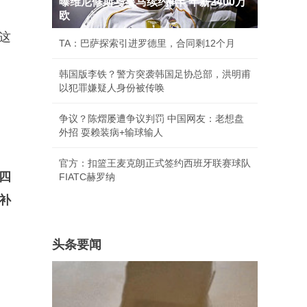
曝维尼修斯与皇马续约4年 年薪2400万
欧
这
TA：巴萨探索引进罗德里，合同剩12个月
韩国版李铁？警方突袭韩国足协总部，洪明甫
以犯罪嫌疑人身份被传唤
争议？陈熠屡遭争议判罚 中国网友：老想盘
外招 耍赖装病+输球输人
官方：扣篮王麦克朗正式签约西班牙联赛球队
四
FIATC赫罗纳
补
头条要闻