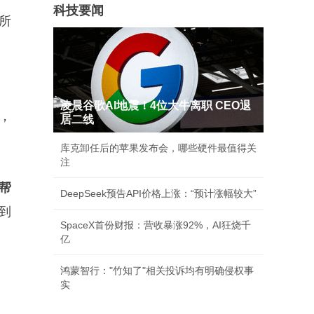
科技要闻
所
凌晨谷歌AI地震！4位大牛离职 CEO退
，
居二线
库克卸任后的苹果发布会，哪些硬件最值得关
注
帮
DeepSeek预告API价格上涨：“预计涨幅较大”
到
SpaceX首份财报：营收暴涨92%，AI狂烧千
亿
鸿蒙智行："竹知了"相关投诉均有明确侵权事
实