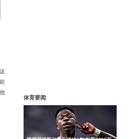
这
前
他
体育要闻