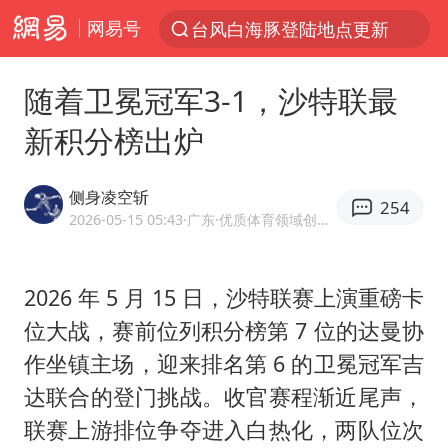
网易号
台风白海豚登陆地点更新
以“新”破局 首发经济点亮城市消费活力
随着卫冕冠军3-1，沙特联最
台风白海豚进入48小时警戒线
新积分榜出炉
中方回应是否在太平洋海底开采稀土
台风白海豚影响中国已成定局
侧身凌空斩
254
佛得角门将亮相智利俱乐部主场
2026-05-15 05:43
·广东
·优质体育领域创作者
看守所辅警收受10万获刑1年
2026 年 5 月 15 日，沙特联赛上演重磅卡
陈熠叫医疗暂停被驳回 带伤遭逆转
位大战，赛前位列积分榜第 7 位的达曼协
多地要求领导干部带头休假
作坐镇主场，迎来排名第 6 的卫冕冠军吉
U17国足1分钟轰2球
达联合的登门挑战。收官赛程渐近尾声，
今年已有4位周星驰电影配角去世
联赛上游排位争夺进入白热化，两队位次