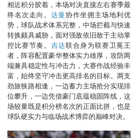
27岁女子成组织卖淫集团主犯被通缉
相近积分胶着，本场对决直接左右赛季最
“China Cool”成海外热词
终名次走向。
达曼
协作坐拥主场地利优
房主任回应争议
势，球队战术体系完整，中场拦截与快速
转换颇具威胁，面对强敌依旧敢于主动掌
把党建设得更加坚强有力
控比赛节奏。
吉达
联合身为联赛卫冕王
宇树科技王兴兴身家有望超200亿元
者，阵容配置豪华整体实力雄厚，攻防两
中国养老床位“三连降”
端兼具稳定性与冲击力，大赛作战经验丰
哪吒汽车南宁工厂设备降价20%拍卖
富，始终坚守冲击更高排名的目标。两支
奋进开新局 实干挑大梁
劲旅狭路相逢，一边蓄力主场抢分实现排
位攀升，一边凭借豪门底蕴稳固阵线，这
场较量既是积分榜名次的正面比拼，也是
球队硬实力与临场战术博弈的巅峰对决。