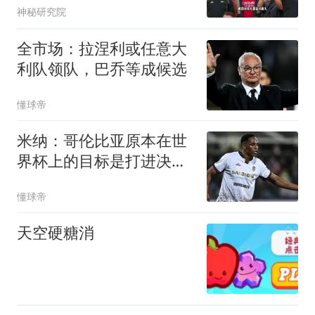
神秘研究院
全市场：拉涅利或任意大
利队领队，巴乔等成候选
懂球帝
米纳：哥伦比亚原本在世
界杯上的目标是打进决赛
并夺冠
懂球帝
天空硬糖消