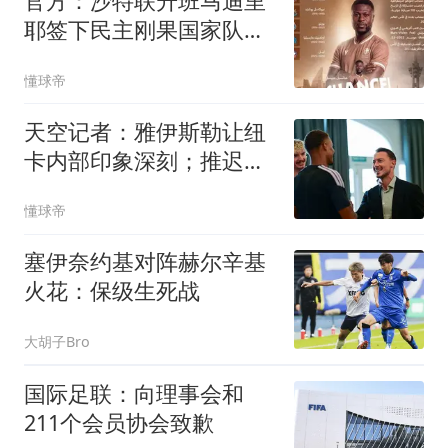
官方：沙特联升班马迪里
耶签下民主刚果国家队队
长姆本巴
懂球帝
天空记者：雅伊斯勒让纽
卡内部印象深刻；推迟官
宣是吉达的要求
懂球帝
塞伊奈约基对阵赫尔辛基
火花：保级生死战
大胡子Bro
国际足联：向理事会和
211个会员协会致歉