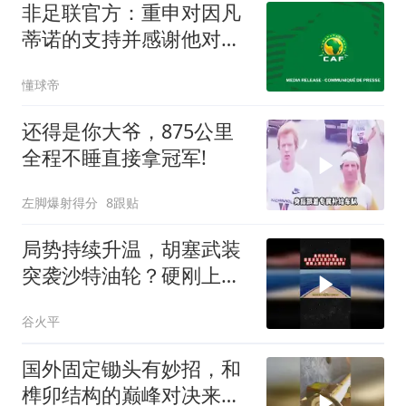
非足联官方：重申对因凡
蒂诺的支持并感谢他对非
洲足球的支持
懂球帝
还得是你大爷，875公里
全程不睡直接拿冠军!
左脚爆射得分
8跟贴
局势持续升温，胡塞武装
突袭沙特油轮？硬刚上演
以封锁对封锁03
谷火平
国外固定锄头有妙招，和
榫卯结构的巅峰对决来