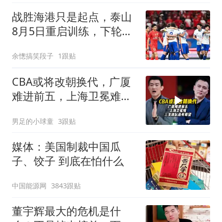
战胜海港只是起点，泰山
8月5日重启训练，下轮对
津门虎蓄势待发
余憁搞笑段子
1跟贴
CBA或将改朝换代，广厦
难进前五，上海卫冕难，
三支球队最有希望
男足的小球童
3跟贴
媒体：美国制裁中国瓜
子、饺子 到底在怕什么
中国能源网
3843跟贴
董宇辉最大的危机是什