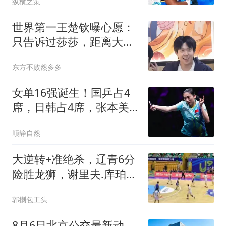
纵横之策
世界第一王楚钦曝心愿：
只告诉过莎莎，距离大满
贯只差一步，却想退役去
东方不败然多多
过普通生活
女单16强诞生！国乒占4
席，日韩占4席，张本美
和成国乒最大敌人
顺静自然
大逆转+准绝杀，辽青6分
险胜龙狮，谢里夫.库珀回
归辽篮迎来利好
郭揦包工头
8月6日北京公交最新动