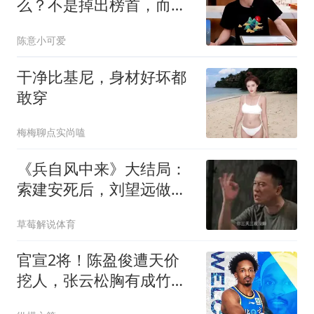
么？不是掉出榜首，而是
越来越容易被替代了
陈意小可爱
干净比基尼，身材好坏都
敢穿
梅梅聊点实尚嗑
《兵自风中来》大结局：
索建安死后，刘望远做了
三件事，件件戳心
草莓解说体育
官宣2将！陈盈俊遭天价
挖人，张云松胸有成竹，
超级豪阵只差2人！