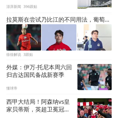
澎湃新闻
396跟贴
拉莫斯在尝试乃比江的不同用法，葡萄牙主帅不会放弃任何一位球员
徐徐解说
3跟贴
外媒：伊万-托尼本周六回
归吉达国民备战新赛季
懂球帝
西甲大结局！阿森纳vs皇
家贝蒂斯，英超卫冕冠军
完败！