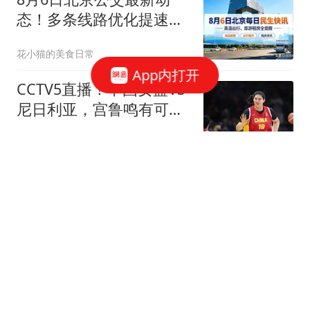
态！多条线路优化提速，
通勤族出行必看
花小猫的美食日常
App内打开
CCTV5直播！中国女篮VS
尼日利亚，宫鲁鸣有可能
做出以下四个改变
夕落秋山
WTT冠军赛战报：女单8
强赛对阵出炉！王艺迪3-1
大胜伊藤美诚
kio鱼
国足3-2爆冷绝杀！赛后评
分出炉：一人满分，门将