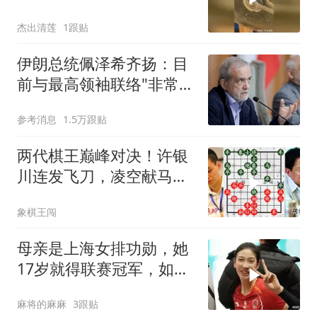
了！
杰出清莲
1跟贴
伊朗总统佩泽希齐扬：目
前与最高领袖联络"非常困
难"
参考消息
1.5万跟贴
两代棋王巅峰对决！许银
川连发飞刀，凌空献马惊
艳所有人！
象棋王闯
母亲是上海女排功勋，她
17岁就得联赛冠军，如今
在国家队潜力无限
麻将的麻麻
3跟贴