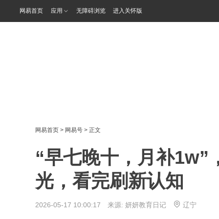
网易首页
应用
无障碍浏览
进入关怀版
网易首页
>
网易号
> 正文
“早七晚十，月补1w
光，看完刷新认知
2026-05-17 10:00:17 来源:
妍妍教育日记
辽宁