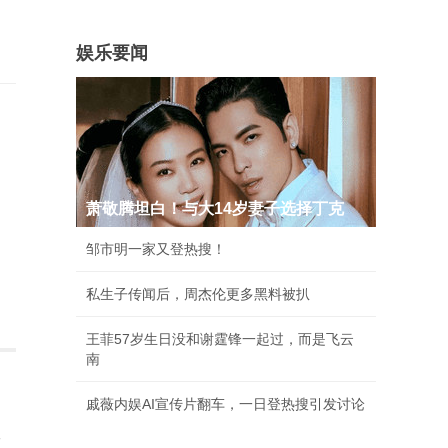
娱乐要闻
萧敬腾坦白！与大14岁妻子选择丁克
邹市明一家又登热搜！
私生子传闻后，周杰伦更多黑料被扒
王菲57岁生日没和谢霆锋一起过，而是飞云
南
戚薇内娱AI宣传片翻车，一日登热搜引发讨论
里