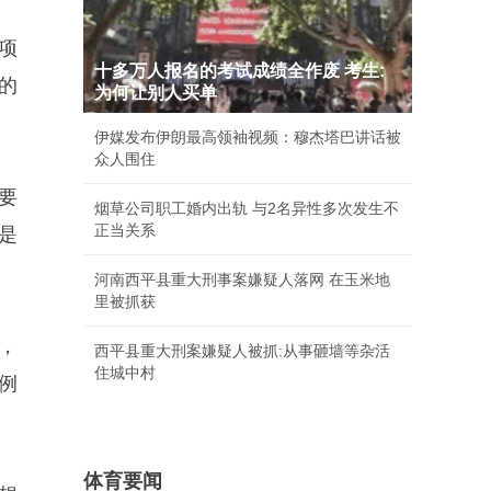
项
十多万人报名的考试成绩全作废 考生:
的
为何让别人买单
伊媒发布伊朗最高领袖视频：穆杰塔巴讲话被
众人围住
要
烟草公司职工婚内出轨 与2名异性多次发生不
正当关系
是
河南西平县重大刑事案嫌疑人落网 在玉米地
里被抓获
，
西平县重大刑案嫌疑人被抓:从事砸墙等杂活
住城中村
例
体育要闻