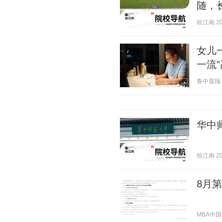
随，
绘江南 202
女儿
一流
鲁中晨报 20
华中
绘江南 202
8月
MBA中国网 