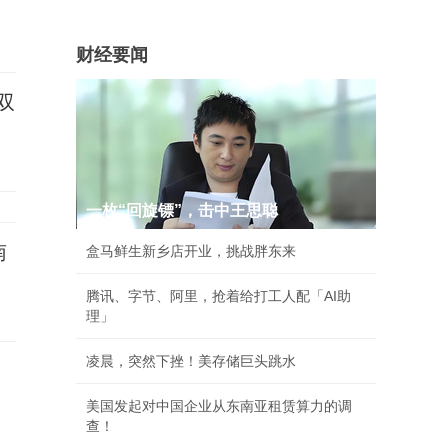
财经要闻
双
一枚“回旋镖”，击中王思聪
南
盒马鲜生新乡店开业，挑战胖东来
腾讯、字节、阿里，抢着给打工人配「AI助
理」
凌晨，突然下挫！美存储巨头跳水
美国发起对中国企业从东南亚租赁算力的调
查！