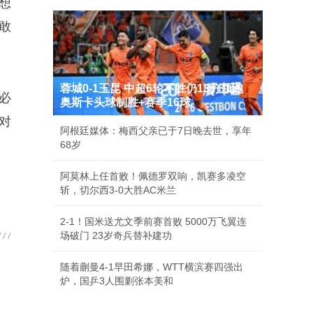
想
敢
蓉城0-1玉昆 中超6轮不胜仍13分领跑
必
奥斯卡头球制胜+赛季16球
对
阿根廷媒体：梅西父亲已于7日晚去世，享年
68岁
阿莫林上任首败！佩德罗双响，凯赛多凌空
斩，切尔西3-0大胜AC米兰
2-1！国米送尤文季前赛首败 5000万飞翼连
场破门 23岁奇兵替补建功
随着蒯曼4-1早田希娜，WTT横滨赛四强出
炉，国乒3人围剿张本美和