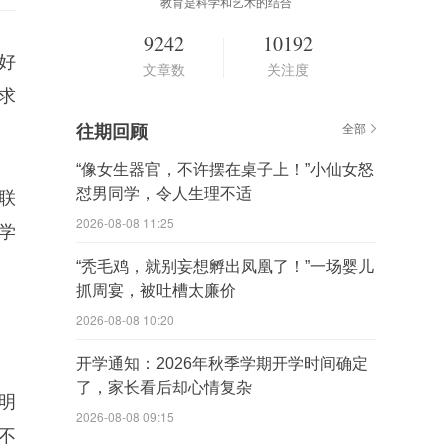
教育是科学和艺术的结合
9242
10192
好
文章数
关注度
求
往期回顾
全部
“像女生器官，不许摆在桌子上！”小仙女怒
怼男同学，令人生理不适
联
2026-08-08 11:25
学
“秃毛鸡，就别妄想孵出凤凰了！”一场婴儿
抓周宴，被吐槽太廉价
2026-08-08 10:20
开学通知：2026年秋季学期开学时间确定
了，家长看后却心情复杂
明
2026-08-08 09:15
不