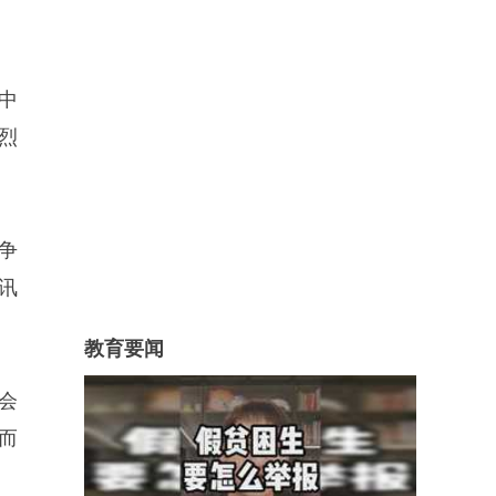
中
烈
争
讯
教育要闻
会
而