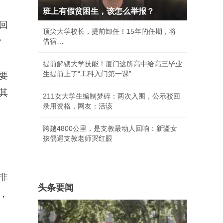
班上有假贫困生，该怎么举报？
回
顶尖大学校长，提前卸任！15年的任期，将
？
借宿…
提前解锁大学技能！厦门这所高中给高三毕业
生提前上了“工科入门第一课”
要
其
211女大学生编制梦碎：两次入围，公示驳回
录用资格，网友：活该
跨越4800公里，是支教最动人回响：新疆女
孩偶遇支教老师哭红眼
非
头条要闻
，