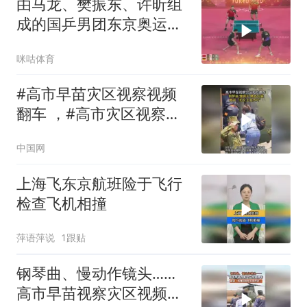
由马龙、樊振东、许昕组
成的国乒男团东京奥运会
夺冠，达成该项目四连冠
咪咕体育
的成就
#高市早苗灾区视察视频
翻车 ，#高市灾区视察视
频被批像女主宣传片；灾
中国网
民正忍受酷热停水，日
媒：政府应倾听灾民呼
上海飞东京航班险于飞行
喊，而不是摆拍宣传片
检查飞机相撞
萍语萍说
1跟贴
钢琴曲、慢动作镜头……
高市早苗视察灾区视频翻