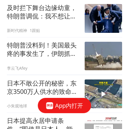
及时拦下舞台边缘幼童，
特朗普调侃：我不想让他
像拜登那样摔下来
新时代精神
1跟贴
特朗普没料到！美国最头
疼的事发生了，伊朗抓住
了什么命门？
李云飞Afey
日本不敢公开的秘密，东
京3500万人供水的致命软
肋在哪里？
App内打开
小朱观地球
日本提高永居申请条
件，“即使是日本人，能达