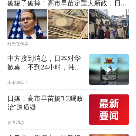
破罐子破摔！高市早苗定重大新政，日本民众：拿国运当政治赌注？
时光在作祟
中方接到消息，日本对华
掀桌，不到24小时，韩国
通牒先送进东京
小宋聊军工
日媒：高市早苗搞“吃喝政
治”遭质疑
参考消息