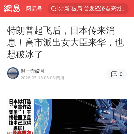
网易号
中方回应是否开采太平洋海底稀土资源
台风白海豚进入48小时警戒线
特朗普起飞后，日本传来消
佛得角门将亮相智利俱乐部主场
息！高市派出女大臣来华，也
看守所辅警收受10万获刑1年
想破冰了
宇树科技发行价格150.80元/股
CIA被曝已秘密设立古巴工作组
温一壶皎月
0
泰国一女公务员妆容引争议 本人回应
2026-05-15 03:08
·四川
U17国足1分钟轰2球
宇树科技王兴兴身家有望超200亿元
陈熠叫医疗暂停被驳回 带伤遭逆转
外交部发言人就广岛核爆81周年等答记者问