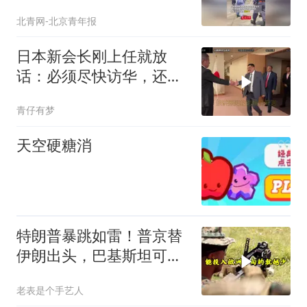
车，被讽“仿佛在拍女主宣
北青网-北京青年报
传片”
日本新会长刚上任就放
话：必须尽快访华，还点
名批评了高市早苗
青仔有梦
天空硬糖消
特朗普暴跳如雷！普京替
伊朗出头，巴基斯坦可能
上当
老表是个手艺人