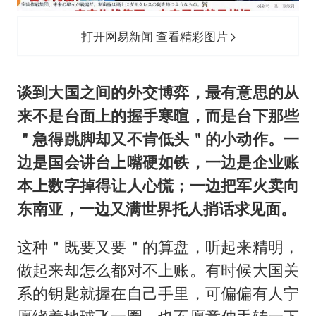
贵州轮胎子公司获美国退税8136万
吉林一“温度计大楼”读数爆表
打开网易新闻 查看精彩图片
27岁女子成组织卖淫集团主犯被通缉
感觉全东北都在等7号
谈到大国之间的外交博弈，最有意思的从
80后女柜员逆袭成4200亿银行副行长
来不是台面上的握手寒暄，而是台下那些
奋进开新局 实干挑大梁
＂急得跳脚却又不肯低头＂的小动作。一
边是国会讲台上嘴硬如铁，一边是企业账
本上数字掉得让人心慌；一边把军火卖向
东南亚，一边又满世界托人捎话求见面。
这种＂既要又要＂的算盘，听起来精明，
做起来却怎么都对不上账。有时候大国关
系的钥匙就握在自己手里，可偏偏有人宁