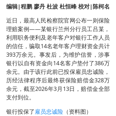
国防部：中国军队坚决反制任何闹海挑衅图谋
编辑
|
程鹏 廖丹 杜波 杜恒峰 校对
|陈柯名
我国外贸延续良好增长态势
近日，最高人民检察院官网公布一则保险
东航：国内客票提前14天免费退改
理赔案例——某银行兰州分行员工吕某，
美股存储板块集体大跌
利用职务便利及老年客户对银行工作人员
欧阳娜娜窦靖童好搭
的信任，骗取14名老年客户理财资金共计
中国女篮70-67险胜尼日利亚女篮
393万余元。事发后，为维护信誉，涉事
夯实基础开新局
银行以自有资金向14名客户垫付了386万
余元。由于该行此前已投保雇员忠诚险，
历经法律程序后最终获保险赔偿金328万
余元，截至2026年3月13日，赔偿金全部
支付到位。
银行投保了
雇员忠诚险
（资料图）