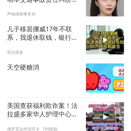
案”多车碾压致死，推动保
声驰律师事务所
险赔偿
儿子移居挪威17年不联
系，我退休取钱，银行告
知有笔88万转账和留
库拉萌多
天空硬糖消
美国查获福利欺诈案！法
拉盛多家华人护理中心欺
诈7亿美元福利！
佛罗里达州张司令
769跟贴