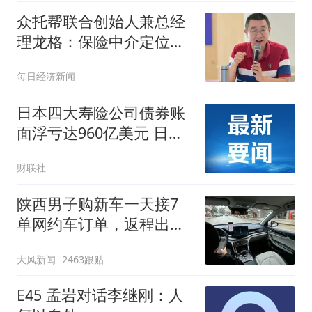
众托帮联合创始人兼总经
理龙格：保险中介定位
于“买方顾问”，合规标准
每日经济新闻
应比险企更严
日本四大寿险公司债券账
面浮亏达960亿美元 日本
金融厅予以密切关注
财联社
陕西男子购新车一天接7
单网约车订单，返程出事
故保险拒赔
大风新闻
2463跟贴
E45 孟岩对话李继刚：人