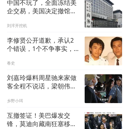
中国不玩了，全面冻结美
企交易，美国决定撤馆，
民主党开始甩黑锅
刘浶开挖机
李修贤公开道歉，承认2
个错误，1个不争事实，
原来张柏芝没撒谎
卷史
刘嘉玲爆料周星驰来家做
客全程不说话，梁朝伟安
静陪伴不尴尬。
乡野小珥
互撤签证！美巴爆发交
锋，莫迪向藏南狂塞移