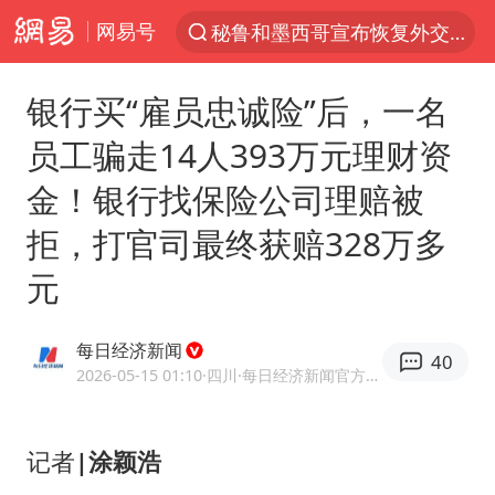
网易号
“电影+”如何激发千亿级消费新活力？
台风白海豚已进入24小时警戒线
银行买“雇员忠诚险”后，一名
沙特土耳其巴基斯坦签署共同防务协议
员工骗走14人393万元理财资
中医教你一招提升气血
金！银行找保险公司理赔被
四川宜宾市高县4.9级地震致1人死亡
拒，打官司最终获赔328万多
胡彦斌韩磊 谁帮谁
元
全球首个长时储能一体化产业园量产
老中医：立秋后养心是关键
每日经济新闻
40
上海：台风白海豚或将带来龙卷风
2026-05-15 01:10
·四川
·每日经济新闻官方网易号
中巨芯：上半年归母净利润1405.77万元
38岁演员求职万岁山NPC成功
记者
|
涂颖浩