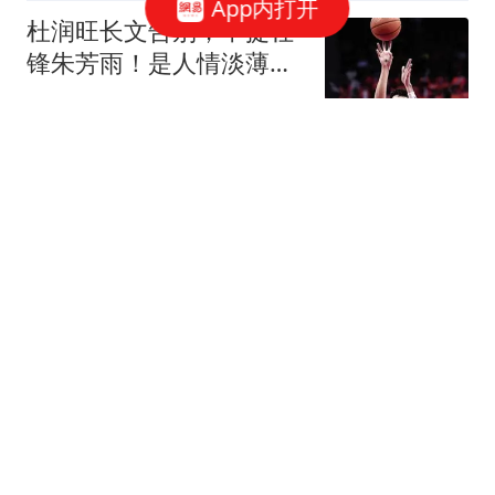
App内打开
杜润旺长文告别，不提杜
锋朱芳雨！是人情淡薄，
还是职场潜规则？
陈赩爱体育
不是邝兆镭、赵松源！赛
后河床主帅点名盛赞他：
发挥超乎我们预料
许礆很机智
目前的中国股市：如果想
要真正赚大钱，建议死磕
这四条铁律！
风风顺
罗杰斯：阿森纳触球最少