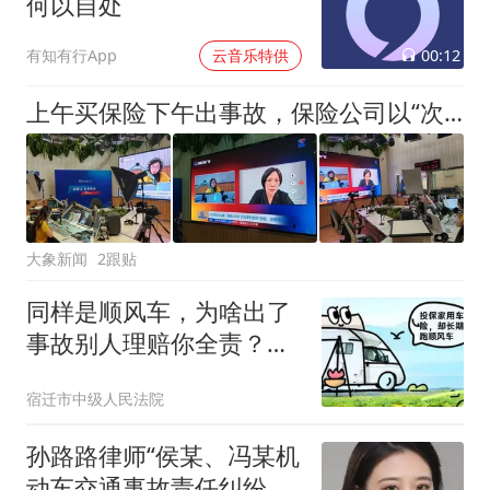
何以自处
00:12
有知有行App
云音乐特供
上午买保险下午出事故，保险公司以“次日零时起保”拒赔！法院判了
大象新闻
2跟贴
同样是顺风车，为啥出了
事故别人理赔你全责？丨
宿法说案
宿迁市中级人民法院
孙路路律师“侯某、冯某机
动车交通事故责任纠纷