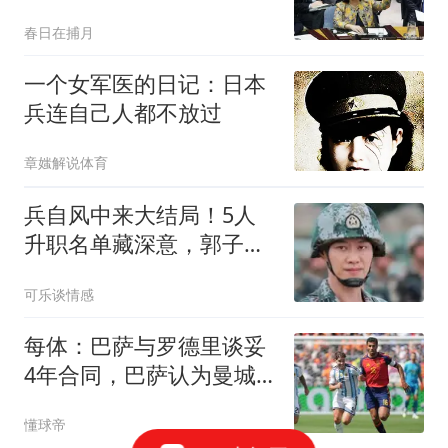
民，中国正下一盘大棋
春日在捕月
一个女军医的日记：日本
兵连自己人都不放过
章媸解说体育
兵自风中来大结局！5人
升职名单藏深意，郭子剑
晋升最让人意难平
可乐谈情感
每体：巴萨与罗德里谈妥
4年合同，巴萨认为曼城
会接受6500万欧报价
懂球帝