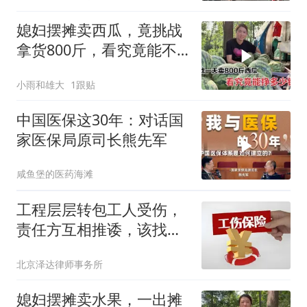
媳妇摆摊卖西瓜，竟挑战
拿货800斤，看究竟能不
能卖完？
小雨和雄大
1跟贴
中国医保这30年：对话国
家医保局原司长熊先军
咸鱼堡的医药海滩
工程层层转包工人受伤，
责任方互相推诿，该找谁
索赔？
北京泽达律师事务所
媳妇摆摊卖水果，一出摊