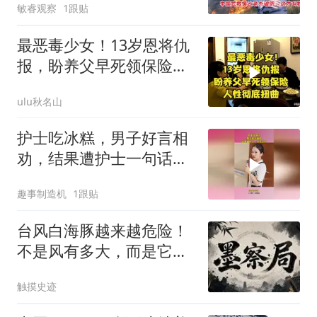
敏睿观察
1跟贴
最恶毒少女！13岁恩将仇
报，盼养父早死领保险，
人性彻底扭曲
ulu秋名山
护士吃冰糕，男子好言相
劝，结果遭护士一句话反
杀！
趣事制造机
1跟贴
台风白海豚越来越危险！
不是风有多大，而是它登
陆后可能赖着不走
触摸史迹