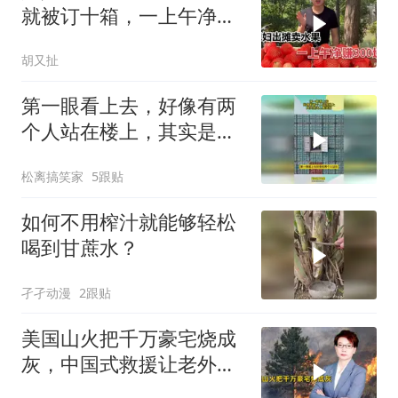
就被订十箱，一上午净赚
300块钱
胡又扯
第一眼看上去，好像有两
个人站在楼上，其实是海
上集装箱
松离搞笑家
5跟贴
如何不用榨汁就能够轻松
喝到甘蔗水？
孑孑动漫
2跟贴
美国山火把千万豪宅烧成
灰，中国式救援让老外破
防：这才叫救命