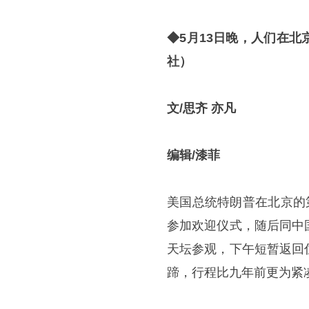
◆
5月13日晚，人们在
社）
文/思齐 亦凡
编辑
/
漆菲
美国总统特朗普在北京的
参加欢迎仪式，随后同中
天坛参观，下午短暂返回
蹄，行程比九年前更为紧