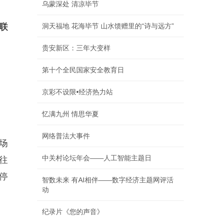
乌蒙深处 清凉毕节
联
洞天福地 花海毕节 山水馈赠里的“诗与远方”
贵安新区：三年大变样
第十个全民国家安全教育日
京彩不设限•经济热力站
忆满九州 情思华夏
网络普法大事件
场
中关村论坛年会——人工智能主题日
往
停
智数未来 有AI相伴——数字经济主题网评活
动
纪录片《您的声音》