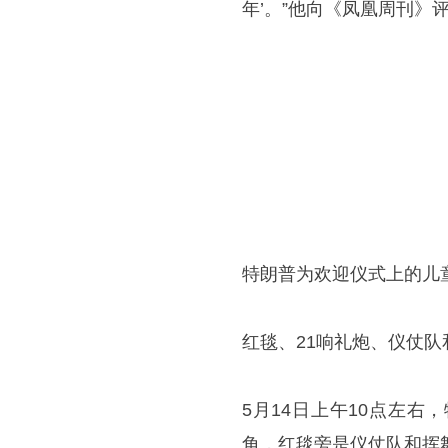
年’。”他向《凤凰周刊》
特朗普为欢迎仪式上的儿
红毯、21响礼炮、仪仗
5月14日上午10点左
角，红毯旁是仪仗队和挥