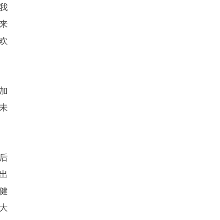
我
来
欢
加
未
后
出
健
大