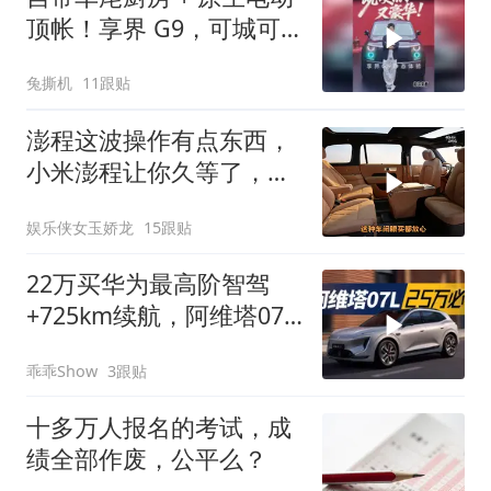
顶帐！享界 G9，可城可
野鸿蒙硬派 SUV
兔撕机
11跟贴
澎程这波操作有点东西，
小米澎程让你久等了，小
米汽车
娱乐侠女玉娇龙
15跟贴
22万买华为最高阶智驾
+725km续航，阿维塔07L
值不值？
乖乖Show
3跟贴
十多万人报名的考试，成
绩全部作废，公平么？