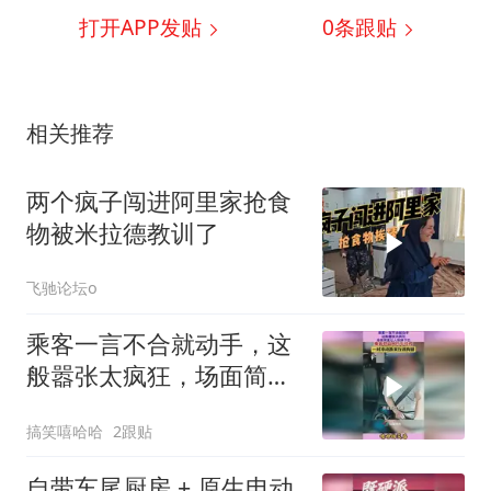
打开APP发贴
0
条跟贴
相关推荐
两个疯子闯进阿里家抢食
物被米拉德教训了
飞驰论坛o
乘客一言不合就动手，这
般嚣张太疯狂，场面简直
让人惊掉下巴
搞笑嘻哈哈
2跟贴
自带车尾厨房 + 原生电动