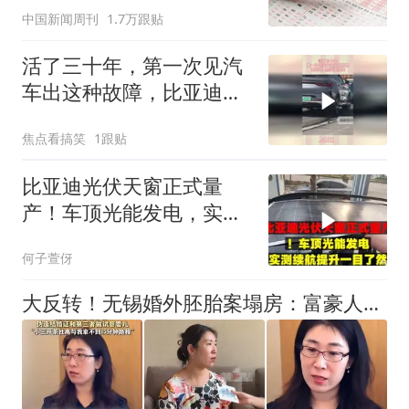
中国新闻周刊
1.7万跟贴
活了三十年，第一次见汽
车出这种故障，比亚迪果
然遥遥领先
焦点看搞笑
1跟贴
比亚迪光伏天窗正式量
产！车顶光能发电，实测
续航提升一目了然
何子萱伢
大反转！无锡婚外胚胎案塌房：富豪人设造假，亲生女儿成终极底牌