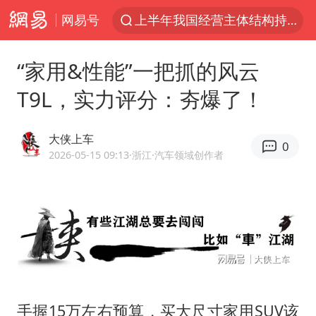
网易号
上半年我国经营主体结构持续优化
王传君 《披荆斩棘》
“家用&性能”一把抓的风云
上海：5号线16号线浦江线全线停运
T9L，实力评分：夯爆了！
白海豚预计将在浙江苍南到三门一带登陆
今日15时起福州地铁高架区段停运
大侠上车
0
国足U17与阿森纳决赛取消 并列冠军
2026-05-15 09:13
·浙江
·汽车领域创作者
王艺迪2-4不敌张本美和止步4强
上门女婿出轨女邻居多年被判重婚罪
2025年小学教师减少13.19万
王艺迪无缘横滨赛决赛
泰国：高度重视中国游客旅游体验
手握15万左右预算，买大尺寸家用SUV该