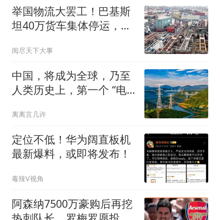
举国物流大罢工！巴基斯
坦40万货车集体停运，工
业、出口全线告急
阅尽天下大事
中国，将成为全球，乃至
人类历史上，第一个 “电
力王国”
离离言几许
定位不低！华为阔直板机
最新爆料，或即将发布！
毒辣V视角
阿森纳7500万豪购后再挖
热刺队长，罗梅罗愿投死