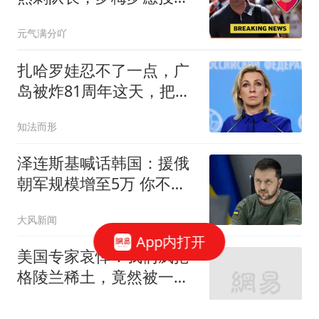
敌却遭否决
元气满分吖
扎哈罗娃忍不了一点，广
岛被炸81周年这天，把日
本骂了个狗血淋头
知法而形
泽连斯基喊话韩国：援俄
朝军规模增至5万 你不担
心吗
大风新闻
App内打开
美国专家哀悼：我们疯抢
格陵兰稀土，竟然被一
把"中国锁"卡死
史行途