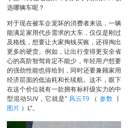
上海大部迎大暴雨
选哪辆车呢？
《龙餐馆》 冲奖
蒯曼挺进WTT横滨冠军赛女单四强
对于现在被车企宠坏的消费者来说，一辆
能满足家用代步需求的大车，仅仅是刚过
以军士兵把枪口对准中国记者
及格线，想要让大家掏钱买账，还得掏出
笔试第一被劝弃考涉事副校长被撤职
更多的硬货。例如，让出行变得更安全省
白海豚5次眼壁置换
心的高阶智驾肯定不能少，年轻用户想要
构建更高水平的全民健身公共服务体系
的强劲性能也得给到，同时还要兼顾家用
经济层面的低油耗和长续航。这不，眼下
在这个价位就有一款拥有标杆级实力的中
型混动SUV，它就是“
风云T9
（
参数
丨
图片
）L”。