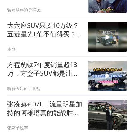
买不起
骑着蜗牛追导弹85
大六座SUV只要10万级？
五菱星光L值不值得买？
10万出头的预算
座驾
方程豹钛7年度销量超13
万，方盒子SUV都是油老
虎？一场实测给出答案
鹏行天Car
4跟贴
张凌赫+ 07L，流量明星加
持的阿维塔真的能战胜网
红车吗？
张麻子说车