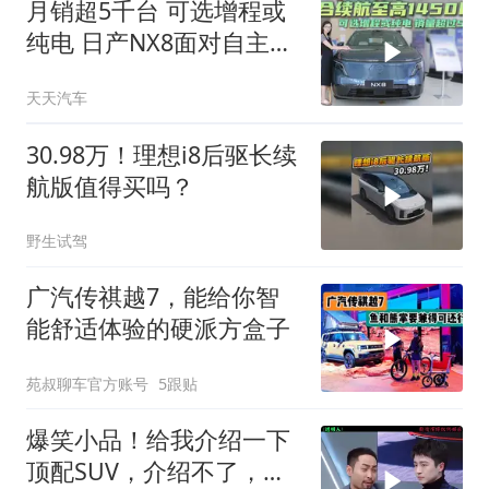
月销超5千台 可选增程或
纯电 日产NX8面对自主品
牌有何优势？
天天汽车
30.98万！理想i8后驱长续
航版值得买吗？
野生试驾
广汽传祺越7，能给你智
能舒适体验的硬派方盒子
苑叔聊车官方账号
5跟贴
爆笑小品！给我介绍一下
顶配SUV，介绍不了，你