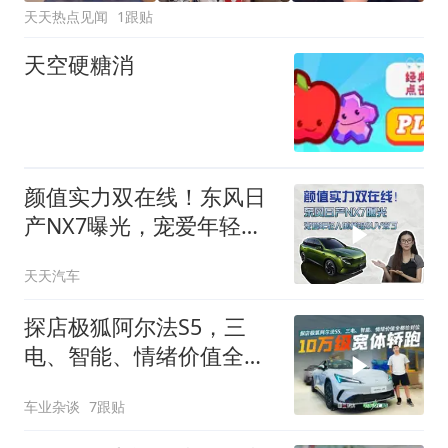
天天热点见闻
1跟贴
天空硬糖消
颜值实力双在线！东风日
产NX7曝光，宠爱年轻人
的插混 SUV来了
天天汽车
探店极狐阿尔法S5，三
电、智能、情绪价值全都
给到位
车业杂谈
7跟贴