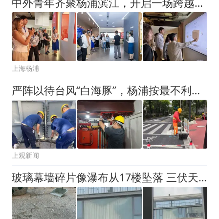
中外青年齐聚杨浦滨江，开启一场跨越百年历史的“对话”
上海杨浦
严阵以待台风“白海豚”，杨浦按最不利工况完善防汛预案
上观新闻
玻璃幕墙碎片像瀑布从17楼坠落 三伏天快自查→