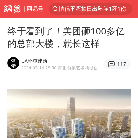
网易号
情侣平潭拍日出坠崖1死1伤
西湖突现狂风暴雨 游客瞬间被浇透
终于看到了！美团砸100多亿
白海豚将正面袭击贯穿浙江
的总部大楼，就长这样
《欢迎来龙餐馆》口碑
几元成本的AI广告导致千万市值蒸发
GA环球建筑
117
商场现钱学森巨幅海报 负责人回应
2026-05-14 23:50
·河北
·优质艺术领域创作者
杭州全市有序停课
“不怕六爷挂得多 就怕六爷挂一颗”
全民健身事业高质量发展
WTT瑞典大满贯女单签表出炉
36岁男演员成景区NPC后人气爆棚