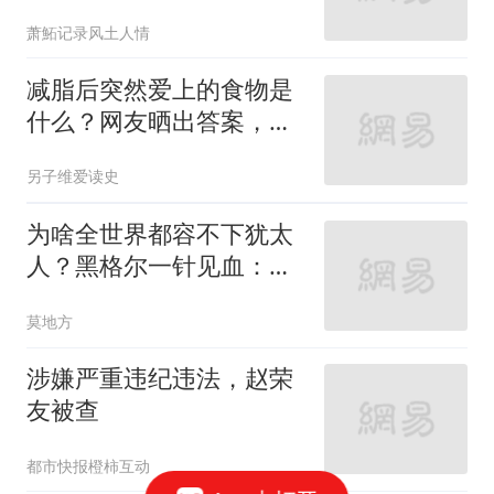
300倍体量反将一军
萧鮖记录风土人情
减脂后突然爱上的食物是
什么？网友晒出答案，最
后几样真没想到
另子维爱读史
为啥全世界都容不下犹太
人？黑格尔一针见血：犹
太教与世界对立
莫地方
涉嫌严重违纪违法，赵荣
友被查
都市快报橙柿互动