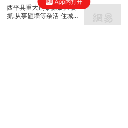
App内打开
西平县重大刑案嫌疑人被
抓:从事砸墙等杂活 住城
中村
红星新闻
男子在12306上买机票因
行程有变退票 被扣了75%
票价
大风新闻
日本女人用整整一代人的
未来，给全世界人类上了
最惨痛的一课
千秋文化
日本AV女优退圈转行程序
员震撼国外码农圈，网友