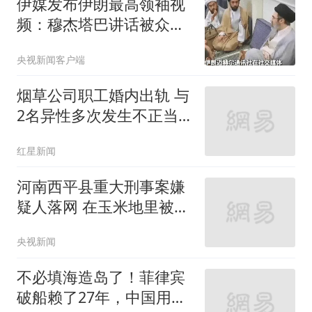
伊媒发布伊朗最高领袖视
频：穆杰塔巴讲话被众人
围住
央视新闻客户端
烟草公司职工婚内出轨 与
2名异性多次发生不正当
关系
红星新闻
河南西平县重大刑事案嫌
疑人落网 在玉米地里被抓
获
央视新闻
不必填海造岛了！菲律宾
破船赖了27年，中国用