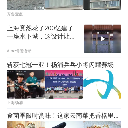
齐鲁壹点
上海竟然花了200亿建了
一座水下城，这设计让人
新奇又独特
Aine情感语录
斩获七冠一亚！杨浦乒乓小将闪耀赛场
上海杨浦
食菌季限时赏味！这家云南菜把香格里拉搬来啦 | 寻味杨浦