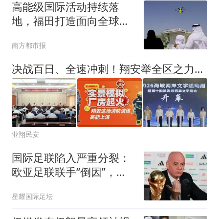
高能级国际活动持续落
地，福田打造面向全球的
对外传播窗口
南方都市报
决战百日、全速冲刺！翔安举全区之力保障机场顺利通航
业翔民安
国际足联陷入严重分裂：
欧亚足联联手“倒因”，非
洲足联坚定支持
星耀国际足坛