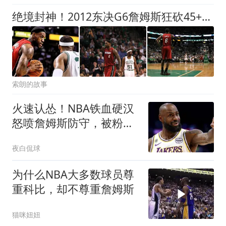
绝境封神！2012东决G6詹姆斯狂砍45+15，热火死里逃生拖入抢七
索朗的故事
火速认怂！NBA铁血硬汉
怒喷詹姆斯防守，被粉丝
冲烂公开道歉求和
夜白侃球
为什么NBA大多数球员尊
重科比，却不尊重詹姆斯
猫咪妞妞