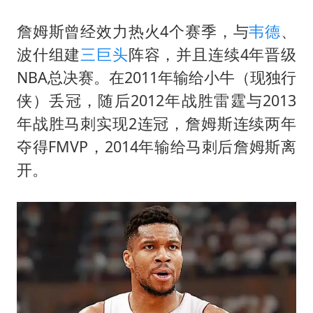
詹姆斯曾经效力热火4个赛季，与
韦德
、
波什组建
三巨头
阵容，并且连续4年晋级
NBA总决赛。在2011年输给小牛（现独行
侠）丢冠，随后2012年战胜雷霆与2013
年战胜马刺实现2连冠，詹姆斯连续两年
夺得FMVP，2014年输给马刺后詹姆斯离
开。