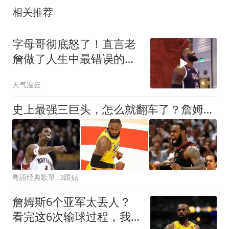
相关推荐
字母哥彻底怒了！直言老
詹做了人生中最错误的决
定，想拿冠军没戏
天气温云
史上最强三巨头，怎么就翻车了？詹姆斯8分释兵权的原因是什么？
粵語经典歌單
3跟贴
詹姆斯6个亚军太丢人？
看完这6次输球过程，我