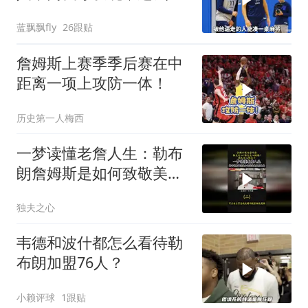
年逼走了那么多人
蓝飘飘fly
26跟贴
詹姆斯上赛季季后赛在中
距离一项上攻防一体！
历史第一人梅西
一梦读懂老詹人生：勒布
朗詹姆斯是如何致敬美国
历史的（二）
独夫之心
韦德和波什都怎么看待勒
布朗加盟76人？
小赖评球
1跟贴