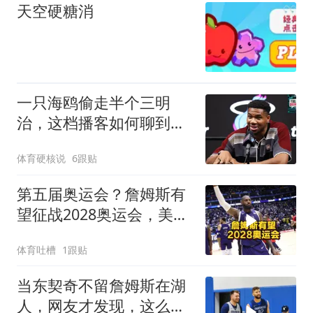
天空硬糖消
一只海鸥偷走半个三明
治，这档播客如何聊到字
母哥加盟热火？
体育硬核说
6跟贴
第五届奥运会？詹姆斯有
望征战2028奥运会，美国
队专门留名额
体育吐槽
1跟贴
当东契奇不留詹姆斯在湖
人，网友才发现，这么多