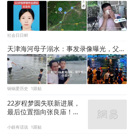
社会日日鲜
天津海河母子溺水：事发录像曝光，父亲急得乱转，向群众拼命求助
锅锅爱历史
1跟贴
22岁程梦圆失联新进展，
最后位置指向张良庙！真
相或即将揭开
小鋭有话说
1跟贴