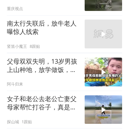
天，监控竟全程未捕捉到
重庆视点
其踪迹
南太行失联后，放牛老人
曝惊人线索
竖笛小魔王
8跟贴
父母双双失明，13岁男孩
上山种地，放学做饭，独
自撑起一个家！
阿斗归来
女子和老公去老公亡妻父
母家帮忙打谷子，真是重
情重义的男人 有情有义的
探山城
1跟贴
女人！