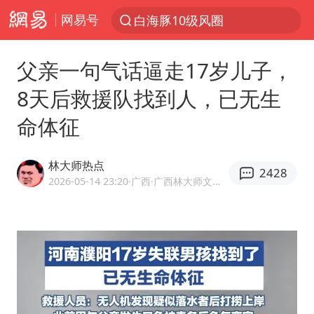
网易号
白海豚10级风圈
跨界融合拉长夏日经济消费链条
父亲一句气话逼走17岁儿子，
上海：5号线16号线浦江线全线停运
8天后救援队找到人，已无生
白海豚预计将在浙江苍南到三门一带登陆
命体征
上海有出现龙卷潜势
《披荆斩棘》阵容官宣
林大师热点
2428
国足U17与阿森纳决赛取消 并列冠军
2026-05-14 23:20
·广西
·广西林大师文化传媒有限公司创始人
王艺迪2-4不敌张本美和止步4强
白海豚或提早3小时登陆
“白海豚”来了！第一批飞机已绑好
白海豚5次眼壁置换