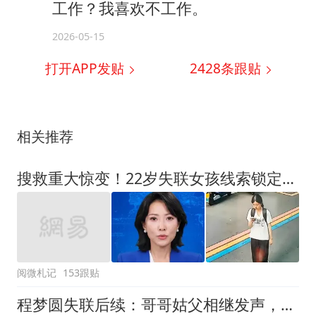
工作？我喜欢不工作。
2026-05-15
打开APP发贴
2428
条跟贴
相关推荐
搜救重大惊变！22岁失联女孩线索锁定遇害，全程无防护太揪心了
阅微札记
153跟贴
程梦圆失联后续：哥哥姑父相继发声，回来就去教书，称刑警已介入