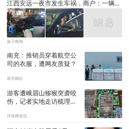
江西安远一夜市发生车祸，商户：一辆黑色轿车撞倒10余辆电动车、摩托车，目击者：出事后司机一直坐车里；交警：伤者已送医，均是轻微伤
扬子晚报
南充：推销员穿着航空公
司的衣服，遭网友质疑？
南充崛起
游客遭峨眉山猕猴突袭咬
伤，记者实地走访梳理被
咬后疫苗报销全流程
环球网资讯