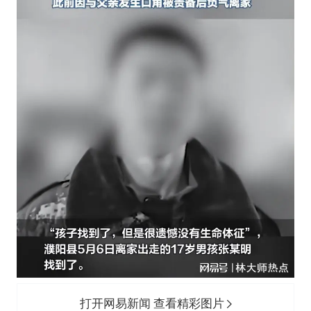
王艺迪无缘横滨赛决赛
杭州部分地铁高架段临时停运
2025年小学教师减少13.19万
武契奇会见泽连斯基有何意图
上海大部迎大暴雨
《龙餐馆》 冲奖
“伊斯兰版北约”出现
构建更高水平的全民健身公共服务体系
打开网易新闻 查看精彩图片