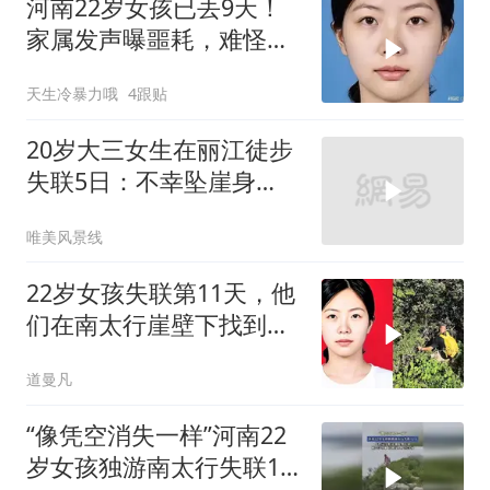
河南22岁女孩已丢9天！
家属发声曝噩耗，难怪搜
救犬也闻不到气味
天生冷暴力哦
4跟贴
20岁大三女生在丽江徒步
失联5日：不幸坠崖身
亡，遗体已被找到了
唯美风景线
22岁女孩失联第11天，他
们在南太行崖壁下找到一
顶沾泥的紫色帽子
道曼凡
“像凭空消失一样”河南22
岁女孩独游南太行失联12