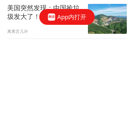
美国突然发现：中国捡垃
圾发大了！中国：晚了！
App内打开
我一年白捡4亿吨
离离言几许
泰国男团前成员失踪后遗
体在河中发现 包内现20公
斤砖
红星新闻
欧盟移民危机升级：西意
互设边境管控，新一轮越
境潮的虚假信息蔓延
澎湃新闻
老车主发现充电变贵了，
一度电快赶上油钱了，这