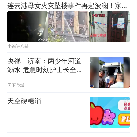
连云港母女火灾坠楼事件再起波澜！家属全网寻目击者，称现场无破门痕迹
小徐讲八卦
央视｜济南：两少年河道
溺水 危急时刻护士长全力
营救
天下泉城
天空硬糖消