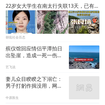
22岁女大学生在南太行失联13天，已有新定位！今天有百人展开搜素
胡侃社会百态
殡仪馆回应情侣平潭拍日
出坠崖，造成一死一伤的
惨痛结果
艺飞说
妻儿众目睽睽之下溺亡：
男子打躬作揖没用，网络
还谴责他不去送死
中原医生