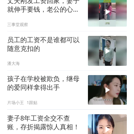
丈夫刚发工资回家，妻子
就伸手要钱，老公的心彻
底凉了！
三事堂观察
员工的工资不是谁都可以
随意克扣的
潘大海
孩子在学校被欺负，继母
的爱同样拿得出手
片场小王
1跟贴
妻子8年工资全交不查
账，存折揭露惊人真相！