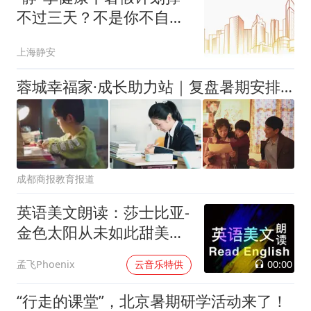
不过三天？不是你不自
律，是方法错了！
上海静安
蓉城幸福家·成长助力站｜复盘暑期安排，解锁孩子的自主管理能力
成都商报教育报道
英语美文朗读：莎士比亚-
金色太阳从未如此甜美吻
过
00:00
孟飞Phoenix
云音乐特供
“行走的课堂”，北京暑期研学活动来了！