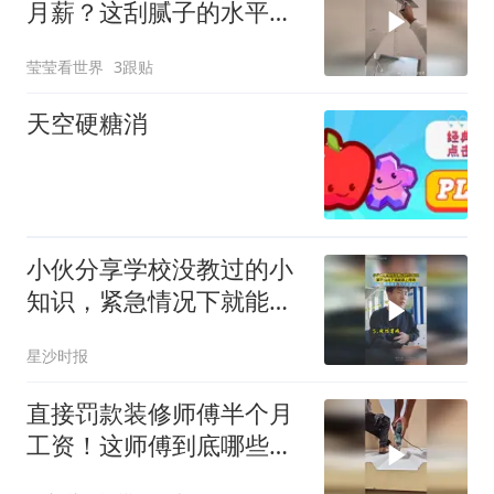
月薪？这刮腻子的水平没
几个人能做到吧？
莹莹看世界
3跟贴
天空硬糖消
小伙分享学校没教过的小
知识，紧急情况下就能派
上用场，网友：脚麻甩手
星沙时报
下次必须试试
直接罚款装修师傅半个月
工资！这师傅到底哪些操
作是违规的？