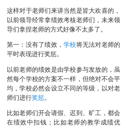
陕西省委书记赶赴柞水县杏坪镇
这样对于老师们来讲当然是皆大欢喜的，
女孩摆摊卖菌子时收到北大通知书
以前领导经常拿绩效考核老师们，未来领
国防部回应日本试射“战斧”导弹
导们拿捏老师的方式好像不太多了。
东方之约 相约未来
第一：没有了绩效，
学校
将无法对老师的
平时表现进行奖惩。
以前老师的绩效是由学校参与发放的，虽
然每个学校的方案不一样，但绝对不会平
均，学校必然会设立不同的等级，以对老
师们进行
奖惩
。
比如老师们开会请假、迟到、旷工，都会
在绩效中扣钱；比如老师的教学成绩优