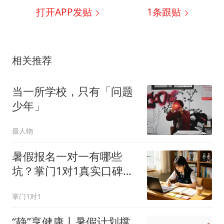
打开APP发贴
1
条跟贴
相关推荐
当一所学校，只有「问题
少年」
最人物
暑假报名一对一有哪些
坑？掌门1对1真实口碑如
何？六大隐形套路曝光
掌门1对1
“静”享健康丨暑假计划撑