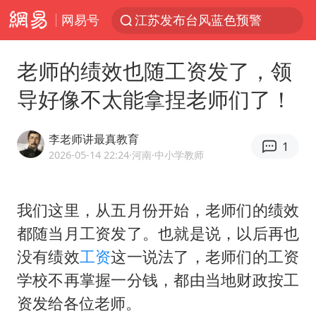
网易号
江苏发布台风蓝色预警
女子开一天一夜空调后二氧化碳中毒
老师的绩效也随工资发了，领
泰国校园枪击案死亡人数升至7人
导好像不太能拿捏老师们了！
汪峰阻止14岁女儿买大牌
我国货物贸易进出口超30万亿元
李老师讲最真教育
1
王力宏演唱会黄牛带观众藏匿被查获
2026-05-14 22:24
·河南
·中小学教师
四川宜宾市高县发生4.9级地震
我们这里，从五月份开始，老师们的绩效
东航新规：提前14天可免费退改签
都随当月工资发了。也就是说，以后再也
年内第一高价股今日打新
没有绩效
工资
这一说法了，老师们的工资
“立秋的第一杯奶茶”又爆单了
学校不再掌握一分钱，都由当地财政按工
河南回应带薪错峰休假通知引争议
资发给各位老师。