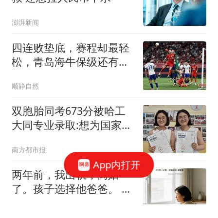
澎湃新闻
四连败垫底，赛程却最轻
松，青岛海牛保级还有多
少机会？
顺静自然
双胞胎同考673分被哈工
大同专业录取:想为国家发
展出力
南方都市报
App内打开
两年前，我出轨，离婚
了。孩子选择他爸爸。 我
当时一心只想着自己
风起见你