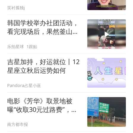
笑衬孤独j
韩国学校举办社团活动，
看完现场后，果然釜山行
还是拍保守了
乐拍星球
1跟贴
吉星加持，好运就位丨12
星座立秋后运势如何
Pandora占星小巫
电影《芳华》取景地被
曝“收取30元过路费”，景
区回应
南方都市报