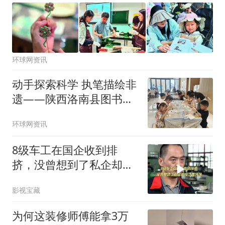
环球网资讯
动手探索科学 执笔描绘非
遗——陕西洛南县图书馆
成为中小学生暑假热门打
环球网资讯
卡地
8级车工在国企收到排
挤，没曾想到了私企却成
了香饽饽
影视宝藏
为何这装修师傅能拿3万