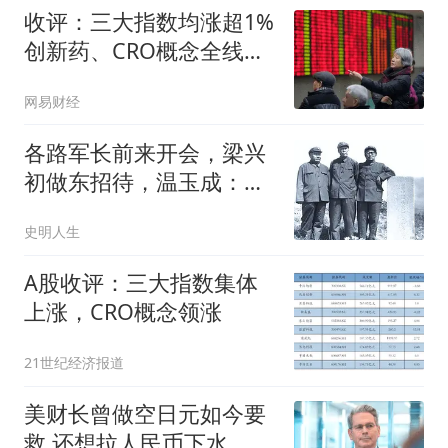
收评：三大指数均涨超1%
创新药、CRO概念全线走
强
网易财经
各路军长前来开会，梁兴
初做东招待，温玉成：你
把家底都掏出来了
史明人生
A股收评：三大指数集体
上涨，CRO概念领涨
21世纪经济报道
美财长曾做空日元如今要
救 还想拉人民币下水