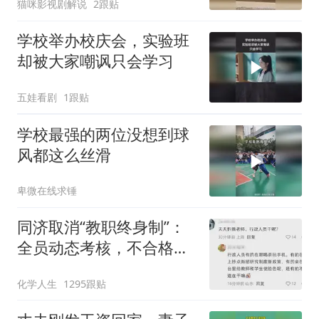
猫咪影视剧解说
2跟贴
学校举办校庆会，实验班
却被大家嘲讽只会学习
五娃看剧
1跟贴
学校最强的两位没想到球
风都这么丝滑
卑微在线求锤
同济取消“教职终身制”：
全员动态考核，不合格者
降薪降级、转岗解聘
化学人生
1295跟贴