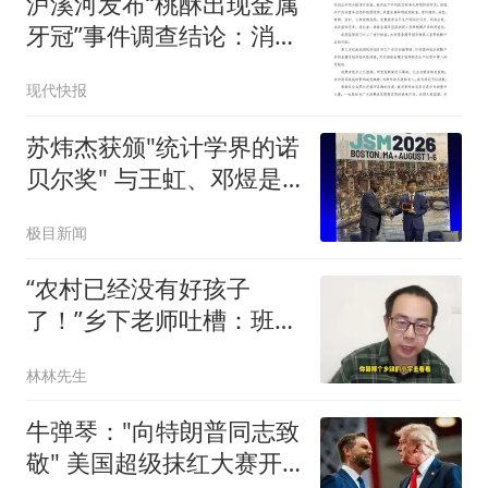
泸溪河发布“桃酥出现金属
牙冠”事件调查结论：消费
者张女士已澄清，所发视
现代快报
频情况不属实，已主动删
除
苏炜杰获颁"统计学界的诺
贝尔奖" 与王虹、邓煜是
校友
极目新闻
“农村已经没有好孩子
了！”乡下老师吐槽：班里
近一半都是不正常的孩
林林先生
子！
牛弹琴："向特朗普同志致
敬" 美国超级抹红大赛开