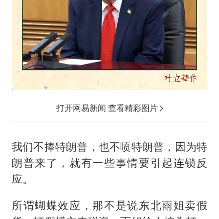
男子杀人后逃进深山21年活得像野人
985博士后被曝在妻子孕期出轨后续
公司“上四休三”但要降薪1000元
47岁妈妈突然产女 26岁女儿：很震惊
如何把百年大党建设得更加坚强有力？
打开网易新闻 查看精彩图片
我们不捧特朗普，也不喷特朗普，因为特
朗普来了，就有一些事情要引起连锁反
应。
所谓蝴蝶效应，那不是说东北雨姐卖假