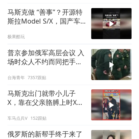
马斯克做 “善事”？开源特
斯拉Model S/X，国产车
又能抄了？
极果酷玩
普京参加俄军高层会议 入
场时众人不约而同把手放
腰间
台海青年
7357跟贴
马斯克出门就带小儿子
X，靠在父亲胳膊上时X无
聊郁闷的小表情亮了
车马点兵V
152跟贴
俄罗斯的新帮手终于来了