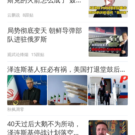
机”？
云鹏说
8跟贴
局势彻底变天 朝鲜导弹部
队进驻俄罗斯
观武论烽烟
15跟贴
泽连斯基人狂必有祸，美国打退堂鼓后，伊朗开始找乌克兰秋后算账
秋枫凋零
40天过后大鹅不为所动，
泽连斯基停战计划落空，