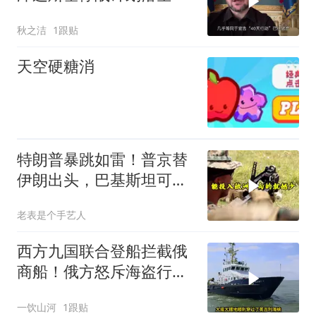
改口秋季再谈
秋之洁
1跟贴
天空硬糖消
特朗普暴跳如雷！普京替
伊朗出头，巴基斯坦可能
上当
老表是个手艺人
西方九国联合登船拦截俄
商船！俄方怒斥海盗行
为，深陷双重死局的普京
一饮山河
1跟贴
难道只能认栽？