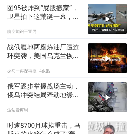
图95被炸到“屁股搬家”，
卫星拍下这荒诞一幕，普
京看到作何感想
航空知识王亚男
战俄腹地两座炼油厂遭连
环突袭，美国乌克兰恢复
全面情报共享
探马一再探再报
4跟贴
俄军逐步掌握战场主动，
俄乌冲突结局牵动地缘格
局
达达爱剪辑
时速8700月球挨重击，马
斯克的火箭怎么成了“轰战