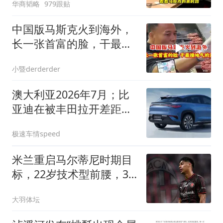
华商韬略
979跟贴
中国版马斯克火到海外，
长一张首富的脸，干最接
地气的活！
小暨derderder
澳大利亚2026年7月；比
亚迪在被丰田拉开差距，
销量回归常态！
极速车情speed
米兰重启马尔蒂尼时期目
标，22岁技术型前腰，3
年身价已涨4倍
大羽体坛