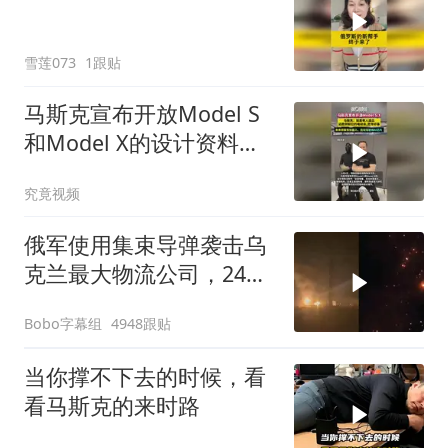
雪莲073
1跟贴
马斯克宣布开放Model S
和Model X的设计资料与
软件
究竟视频
俄军使用集束导弹袭击乌
克兰最大物流公司，24枚
导弹一枚都没拦下
Bobo字幕组
4948跟贴
当你撑不下去的时候，看
看马斯克的来时路