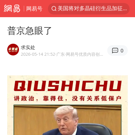
网易号
泰交通部副部长回应中国人遭歧视手势
改名后的“青海拉面”店
普京急眼了
勒沃库森U17主帅盛赞赵松源
台军“汉光秀”开场闹剧多
求实处
0
段绚竞因公牺牲 年仅44岁
2026-05-14 21:52
·广东
·网易号优质内容创作者
1岁宝宝碰坏纸巾盒 宝妈被索赔924元
女子开一天一夜空调后二氧化碳中毒
97岁英国奶奶飞上天再破吉尼斯纪录
“空调24小时开着更省电”不实
“不建议大家买深色蛋糕”
男子结婚8年3个女儿均非亲生