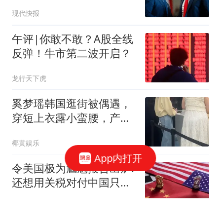
始了
现代快报
午评|你敢不敢？A股全线
反弹！牛市第二波开启？
龙行天下虎
奚梦瑶韩国逛街被偶遇，
穿短上衣露小蛮腰，产后
3年小肚子仍大
椰黄娱乐
App内打开
令美国极为尴尬报告出炉:
还想用关税对付中国只会
失败
环球时报国际