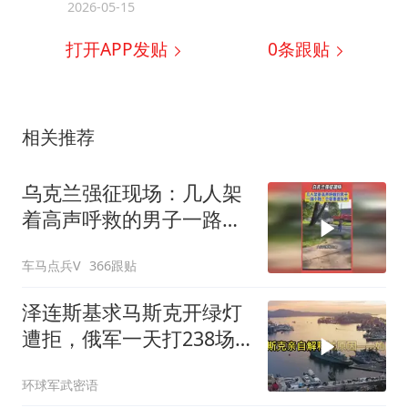
2026-05-15
打开APP发贴
0
条跟贴
相关推荐
乌克兰强征现场：几人架
着高声呼救的男子一路小
跑，仓促塞进车中
车马点兵V
366跟贴
泽连斯基求马斯克开绿灯
遭拒，俄军一天打238场
战斗
环球军武密语